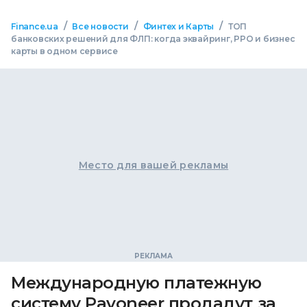
/
/
/
Finance.ua
Все новости
Финтех и Карты
ТОП
банковских решений для ФЛП: когда эквайринг, РРО и бизнес
карты в одном сервисе
Место для вашей рекламы
Международную платежную
систему Payoneer продадут за