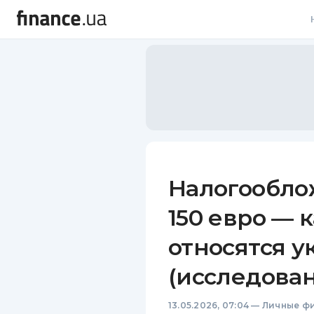
В
В
Л
А
Н
Налогообло
С
150 евро — к
П
относятся 
Т
(исследова
Р
13.05.2026, 07:04
—
Личные ф