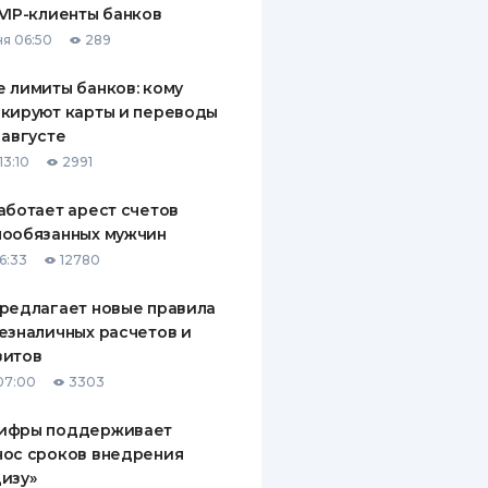
VIP-клиенты банков
ДИТЕЛИ ПО
я 06:50
289
ВАНИЮ
 лимиты банков: кому
РАХОВЫЕ ПОЛИСЫ
кируют карты и переводы
 августе
ВЫЕ КОМПАНИИ
13:10
2991
 О СТРАХОВЫХ
ИЯХ
аботает арест счетов
нообязанных мужчин
КА И ОПЛАТА
6:33
12780
ТЫ
редлагает новые правила
езналичных расчетов и
зитов
07:00
3303
ифры поддерживает
нос сроков внедрения
изу»