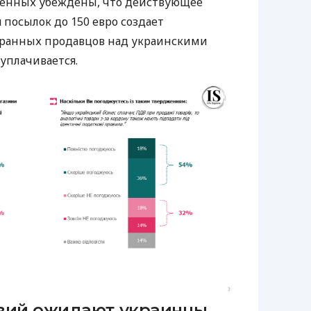
ошенных убеждены, что действующее
 посылок до 150 евро создает
ранных продавцов над украинскими
уплачивается.
твий ожидают украинцы