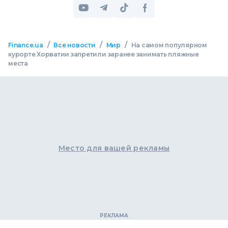
/
/
/
Finance.ua
Все новости
Мир
На самом популярном
курорте Хорватии запретили заранее занимать пляжные
места
Место для вашей рекламы