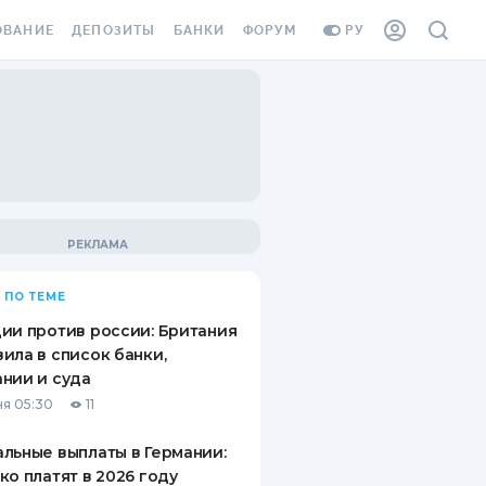
ОВАНИЕ
ДЕПОЗИТЫ
БАНКИ
ФОРУМ
РУ
ВСЕ ДЕПОЗИТЫ
ВСЕ БАНКИ
ВАНИЕ ЖИЛЬЯ ОТ
ДЕПОЗИТЫ В USD
ОТЗЫВЫ О БАНКАХ
И ШАХЕДОВ
ДЕПОЗИТЫ В EUR
МИКРОФИНАНСОВЫЕ
АХОВКА ЗАГРАНИЦУ
ОРГАНИЗАЦИИ
БОНУС К ДЕПОЗИТАМ
ОТЗЫВЫ ОБ МФО
УСЛОВИЯ АКЦИИ
Я КАРТА
 ПО ТЕМЕ
ВОПРОСЫ И ОТВЕТЫ
ОННАЯ ВИНЬЕТКА
ии против россии: Британия
ДЕПОЗИТНЫЙ КАЛЬКУЛЯТОР
ила в список банки,
Я СОТРУДНИКОВ
нии и суда
ПУТЕВОДИТЕЛИ ПО
я 05:30
11
SSISTANCE
СБЕРЕЖЕНИЯМ
льные выплаты в Германии:
ВАНИЕ ОТ
ко платят в 2026 году
ТНЫХ СЛУЧАЕВ