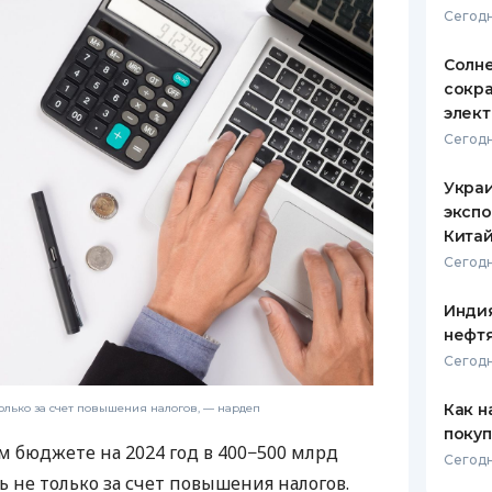
Сегодн
ЕЖЕМЕСЯЧНЫЙ ОБЗОР
ПУТЕВО
КЕШБЭКА
СТРАХО
Солн
сокр
ПУТЕВОДИТЕЛИ ПО
ВСЕ СТ
элект
БАНКОВСКИМ КАРТАМ
Сегодн
СТРАХО
Украи
ОТЗЫВЫ
КОМПАН
экспо
Кита
ДОСТАВ
Сегодн
КОНТАК
Индия
нефтя
Сегодн
Как н
лько за счет повышения налогов, — нардеп
покуп
м бюджете на 2024 год в 400−500 млрд
Сегодн
 не только за счет повышения налогов.