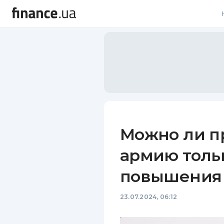
В
В
Л
А
Н
Можно ли п
С
армию тольк
П
повышения 
Т
23.07.2024, 06:12
Р