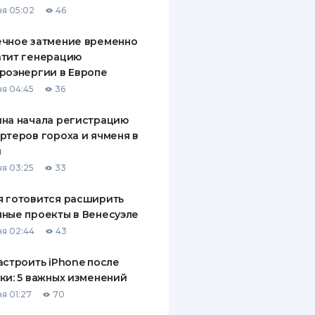
я 05:02
46
ДИТЕЛИ ПО
ВАНИЮ
ечное затмение временно
атит генерацию
РАХОВЫЕ ПОЛИСЫ
роэнергии в Европе
я 04:45
36
ВЫЕ КОМПАНИИ
на начала регистрацию
 О СТРАХОВЫХ
ИЯХ
ртеров гороха и ячменя в
й
КА И ОПЛАТА
я 03:25
33
ТЫ
 готовится расширить
ные проекты в Венесуэле
я 02:44
43
астроить iPhone после
ки: 5 важных изменений
я 01:27
70