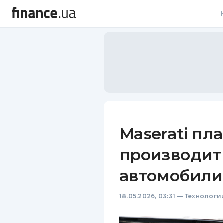
В
В
Л
А
Н
Maserati пл
С
производит
П
автомобили
Т
18.05.2026, 03:31
—
Технологи
Р