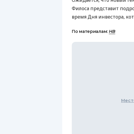
Ожидается, что новый ге
Филоса представит подро
время Дня инвестора, кот
По материалам:
НВ
Мест