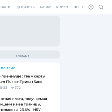
ОВАНИЕ
ДЕПОЗИТЫ
БАНКИ
ФОРУМ
РУ
ВСЕ ДЕПОЗИТЫ
ВСЕ БАНКИ
ВАНИЕ ЖИЛЬЯ ОТ
ДЕПОЗИТЫ В USD
ОТЗЫВЫ О БАНКАХ
И ШАХЕДОВ
ДЕПОЗИТЫ В EUR
МИКРОФИНАНСОВЫЕ
АХОВКА ЗАГРАНИЦУ
ОРГАНИЗАЦИИ
БОНУС К ДЕПОЗИТАМ
ОТЗЫВЫ ОБ МФО
УСЛОВИЯ АКЦИИ
Я КАРТА
 ПО ТЕМЕ
ВОПРОСЫ И ОТВЕТЫ
ОННАЯ ВИНЬЕТКА
 преимущества у карты
ДЕПОЗИТНЫЙ КАЛЬКУЛЯТОР
um Plus от ПриватБанк
Я СОТРУДНИКОВ
16:33
372
ПУТЕВОДИТЕЛИ ПО
SSISTANCE
СБЕРЕЖЕНИЯМ
отная плата, получаемая
нцами из-за границы,
ВАНИЕ ОТ
тилась на 23,6% - НБУ
ТНЫХ СЛУЧАЕВ