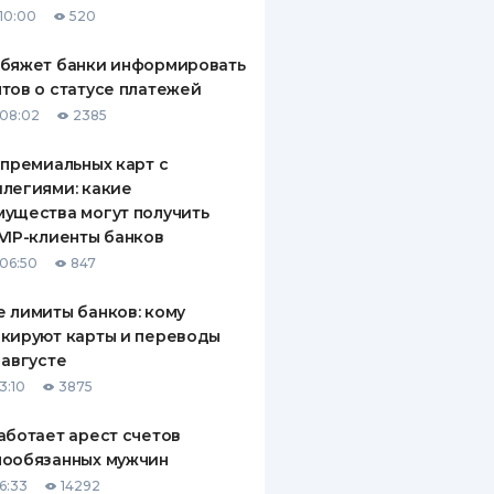
10:00
520
ДИТЕЛИ ПО
ВАНИЮ
обяжет банки информировать
тов о статусе платежей
РАХОВЫЕ ПОЛИСЫ
08:02
2385
ВЫЕ КОМПАНИИ
 премиальных карт с
легиями: какие
 О СТРАХОВЫХ
ИЯХ
ущества могут получить
VIP-клиенты банков
КА И ОПЛАТА
06:50
847
ТЫ
 лимиты банков: кому
кируют карты и переводы
 августе
3:10
3875
аботает арест счетов
нообязанных мужчин
6:33
14292