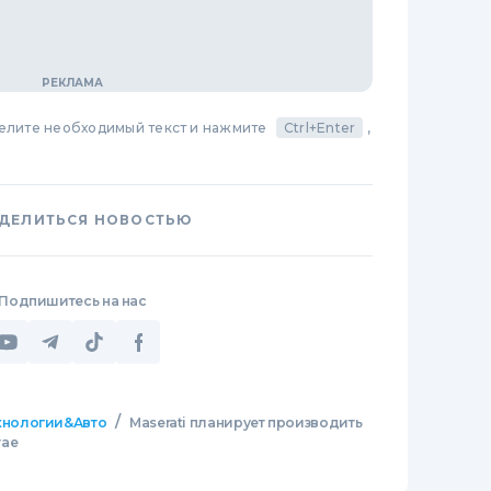
делите необходимый текст и нажмите
Ctrl+Enter
,
ДЕЛИТЬСЯ НОВОСТЬЮ
Подпишитесь на нас
/
хнологии&Авто
Maserati планирует производить
тае