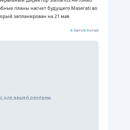
неральный директор Stellantis Антонио
бные планы насчет будущего Maserati во
орый запланирован на 21 мая.
#
Авто
#
Китай
о для вашей рекламы