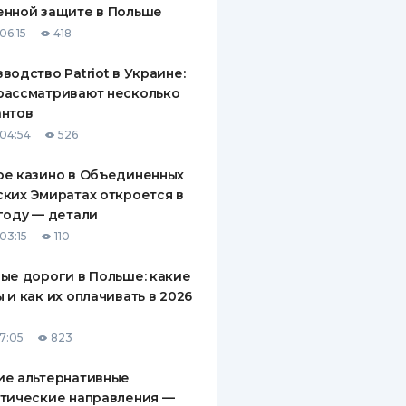
енной защите в Польше
ДИТЕЛИ ПО
06:15
418
ВАНИЮ
водство Patriot в Украине:
РАХОВЫЕ ПОЛИСЫ
рассматривают несколько
антов
ВЫЕ КОМПАНИИ
04:54
526
 О СТРАХОВЫХ
ИЯХ
ое казино в Объединенных
ких Эмиратах откроется в
КА И ОПЛАТА
году — детали
03:15
110
ТЫ
ые дороги в Польше: какие
 и как их оплачивать в 2026
17:05
823
ие альтернативные
тические направления —