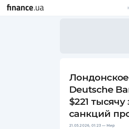
В
В
Л
А
Н
Лондонское
С
Deutsche B
П
$221 тысячу
Т
санкций пр
Р
21.05.2026, 01:23
—
Мир