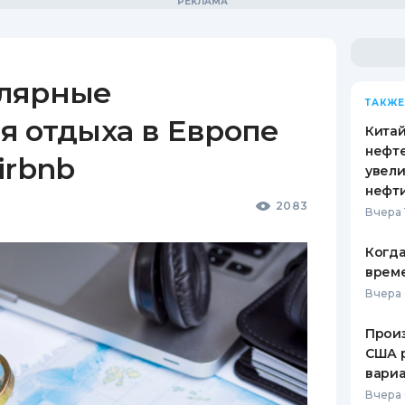
лярные
ТАКЖЕ
я отдыха в Европе
Кита
нефт
irbnb
увели
нефт
2083
Вчера 
Когда
врем
Вчера 
Произ
США 
вари
Вчера 