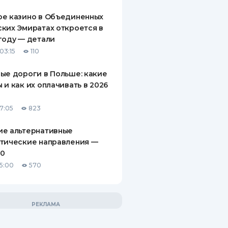
ое казино в Объединенных
ких Эмиратах откроется в
году — детали
03:15
110
ые дороги в Польше: какие
 и как их оплачивать в 2026
17:05
823
ие альтернативные
тические направления —
10
15:00
570