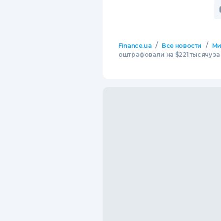
/
/
Finance.ua
Все новости
М
оштрафовали на $221 тысячу з