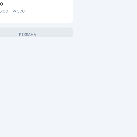
10
15:00
570