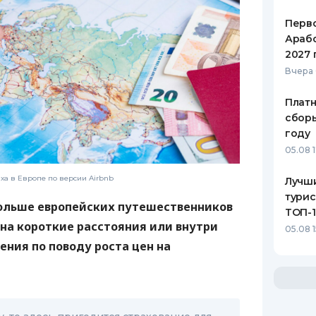
Перв
Арабс
2027 
Вчера 
Платн
сборы
году
05.08 
а в Европе по версии Airbnb
Лучш
турис
больше европейских путешественников
ТОП-
на короткие расстояния или внутри
05.08 
ения по поводу роста цен на