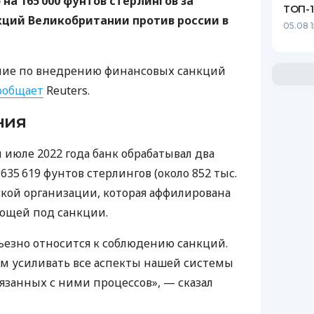
на 165 000 фунтов стерлингов за
ТОП-
ций Великобритании против россии в
05.08 
ение по внедрению финансовых санкций
ообщает
Reuters.
ния
 июле 2022 года банк обрабатывал два
35 619 фунтов стерлингов (около 852 тыс.
ской организации, которая аффилирована
ающей под санкции.
рьезно относится к соблюдению санкций.
м усиливать все аспекты нашей системы
язанных с ними процессов», — сказал