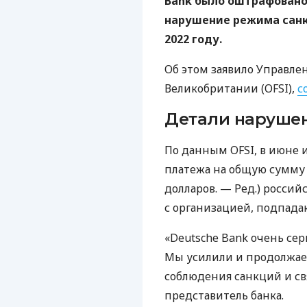
Bank было оштрафовано 
нарушение режима санк
2022 году.
Об этом заявило Управл
Великобритании (OFSI),
с
Детали наруше
По данным OFSI, в июне и
платежа на общую сумму 6
долларов. — Ред.) россий
с организацией, подпад
«Deutsche Bank очень се
Мы усилили и продолжае
соблюдения санкций и св
представитель банка.