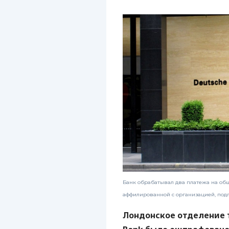
Банк обрабатывал два платежа на общ
аффилированной с организацией, под
Лондонское отделение 