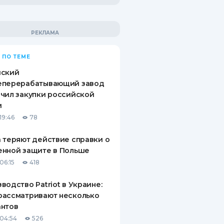
 ПО ТЕМЕ
йский
еперерабатывающий завод
чил закупки российской
и
19:46
78
 теряют действие справки о
енной защите в Польше
06:15
418
водство Patriot в Украине:
рассматривают несколько
антов
04:54
526