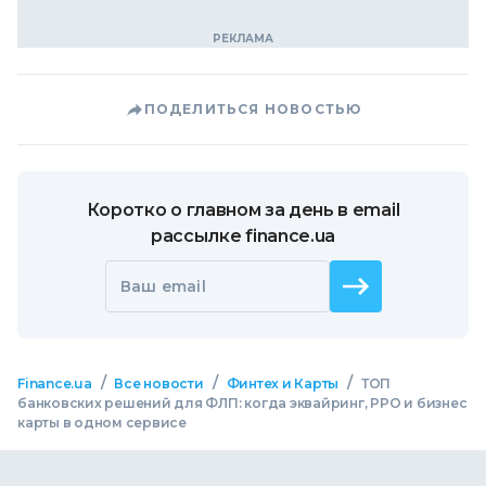
ПОДЕЛИТЬСЯ НОВОСТЬЮ
Коротко о главном за день в email
рассылке finance.ua
Ваш email
/
/
/
Finance.ua
Все новости
Финтех и Карты
ТОП
банковских решений для ФЛП: когда эквайринг, РРО и бизнес
карты в одном сервисе