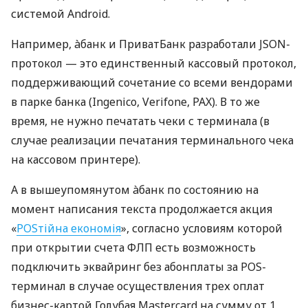
системой Android.
Например, àбанк и ПриватБанк разработали JSON-
протокол — это единственный кассовый протокол,
поддерживающий сочетание со всеми вендорами
в парке банка (Ingenico, Verifone, PAX). В то же
время, не нужно печатать чеки с терминала (в
случае реализации печатания терминального чека
на кассовом принтере).
А в вышеупомянутом àбанк по состоянию на
момент написания текста продолжается акция
«
POSтійна економія
», согласно условиям которой
при открытии счета ФЛП есть возможность
подключить эквайринг без абонплаты за POS-
терминал в случае осуществления трех оплат
бизнес-картой Голубая Mastercard на сумму от 1