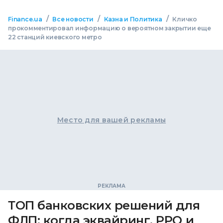
/
/
/
Finance.ua
Все новости
Казна и Политика
Кличко
прокомментировал информацию о вероятном закрытии еще
22 станций киевского метро
Место для вашей рекламы
ТОП банковских решений для
ФЛП: когда эквайринг, РРО и