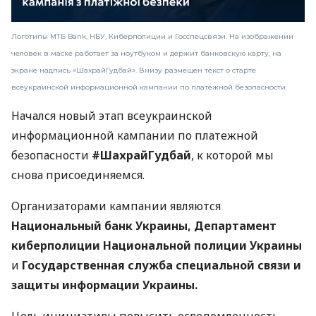
Логотипы МТБ Bank, НБУ, Киберполиции и Госспецсвязи. На изображении
человек в маске работает за ноутбуком и держит банковскую карту, на
экране надпись «ШахрайГудбай». Внизу размещен текст о старте
всеукраинской информационной кампании по платежной безопасности.
Начался новый этап всеукраинской
информационной кампании по платежной
безопасности
#ШахрайГудбай
, к которой мы
снова присоединяемся.
Организаторами кампании являются
Национальный банк Украины, Департамент
киберполиции Национальной полиции Украины
и
Государственная служба специальной связи и
защиты информации Украины.