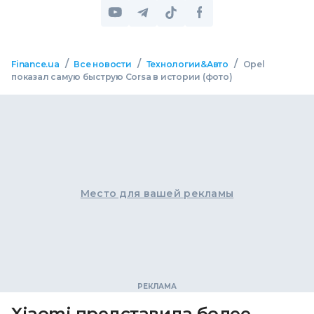
/
/
/
Finance.ua
Все новости
Технологии&Авто
Opel
показал самую быструю Corsa в истории (фото)
Место для вашей рекламы
Xiaomi представила более