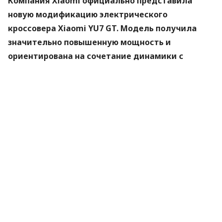
Компания Xiaomi официально представила
новую модификацию электрического
кроссовера Xiaomi YU7 GT. Модель получила
значительно повышенную мощность и
ориентирована на сочетание динамики с
комфортом в длительных поездках.
Об этом
пишет
«Корреспондент».
А вы готовы к любым приключениям на дороге?
С автогражданкой — да! Достаточно выбрать
оптимальный вариант на Finance.ua.
По данным производителя, YU7 GT оснащен двумя
электромоторами с суммарной отдачей 1003
лошадиных сил. Максимальная скорость