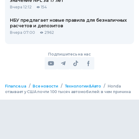
значение NPL за 17 лет
Вчера 12:12
154
НБУ предлагает новые правила для безналичных
расчетов и депозитов
Вчера 07:00
2962
Подпишитесь на нас
/
/
/
Finance.ua
Все новости
Технологии&Авто
Honda
отзывает у США почти 100 тысяч автомобилей: в чем причина