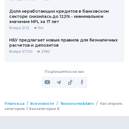
Доля неработающих кредитов в банковском
секторе снизилась до 12,5% - минимальное
значение NPL за 17 лет
Вчера 12:12
154
НБУ предлагает новые правила для безналичных
расчетов и депозитов
Вчера 07:00
2962
Подпишитесь на нас
/
/
/
Finance.ua
Все новости
Технологии&Авто
Как открыть
категорию С без категории В