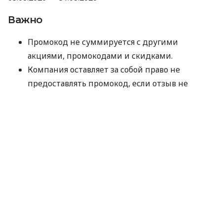
Важно
Промокод не суммируется с другими
акциями, промокодами и скидками.
Компания оставляет за собой право не
предоставлять промокод, если отзыв не
прошел модерацию Minfin или имеет
признаки искусственного накручивания.
Отправляя данные для получения промокода,
вы соглашаетесь на их обработку компанией
MyCredit исключительно с целью проверки
участия в акции. Ваши персональные данные
не передаются третьим лицам.
Промокод следует использовать до 30.09.2026.
Спасибо, что выбираете MyCredit и делитесь