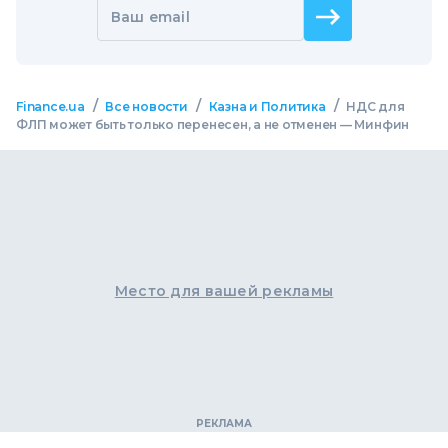
Ваш email
/
/
/
Finance.ua
Все новости
Казна и Политика
НДС для
ФЛП может быть только перенесен, а не отменен — Минфин
Место для вашей рекламы