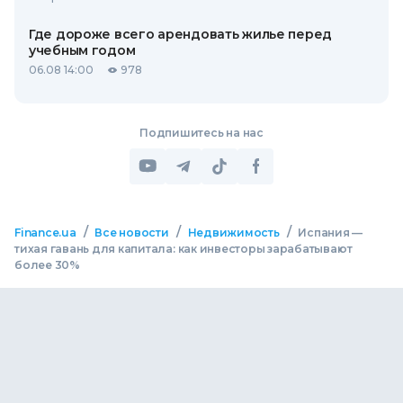
Где дороже всего арендовать жилье перед
учебным годом
06.08 14:00
978
Подпишитесь на нас
/
/
/
Finance.ua
Все новости
Недвижимость
Испания —
тихая гавань для капитала: как инвесторы зарабатывают
более 30%