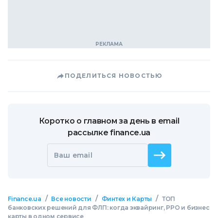
ПОДЕЛИТЬСЯ НОВОСТЬЮ
Коротко о главном за день в email
рассылке finance.ua
Ваш email
/
/
/
Finance.ua
Все новости
Финтех и Карты
ТОП
банковских решений для ФЛП: когда эквайринг, РРО и бизнес
карты в одном сервисе