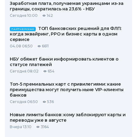
Заработная плата, получаемая украинцами из-за
границы, сократилась на 23,6% - НБУ
Сегодня 10:00
142
ТОП банковских решений для ФЛП:
ПАРТНЕРСКАЯ
когда эквайринг, РРО и бизнес карты в одном
сервисе
04.08 06:50
6611
НБУ обяжет банки информировать клиентов о
статусе платежей
Сегодня 08:02
654
Топ-5 премиальных карт с привилегиями: какие
преимущества могут получить ныне VIP-клиенты
банков
Сегодня 06:50
536
Новые лимиты банков: кому заблокируют карты и
переводы уже в августе
Вчера 13:10
3164