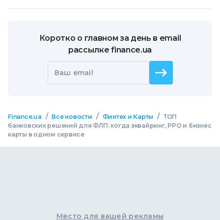
Коротко о главном за день в email
рассылке finance.ua
Ваш email
/
/
/
Finance.ua
Все новости
Финтех и Карты
ТОП
банковских решений для ФЛП: когда эквайринг, РРО и бизнес
карты в одном сервисе
Место для вашей рекламы