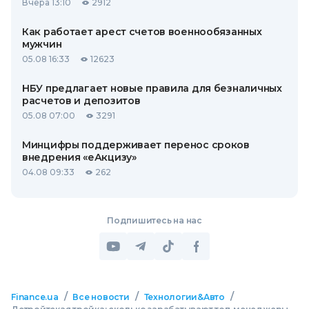
Вчера 13:10
2912
Как работает арест счетов военнообязанных
мужчин
05.08 16:33
12623
НБУ предлагает новые правила для безналичных
расчетов и депозитов
05.08 07:00
3291
Минцифры поддерживает перенос сроков
внедрения «еАкцизу»
04.08 09:33
262
Подпишитесь на нас
/
/
/
Finance.ua
Все новости
Технологии&Авто