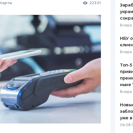
 Карты
22301
Зараб
украи
сокра
Вчера 
НБУ 
клиен
Вчера 
Топ-5
приви
преим
ныне 
Вчера 
Новые
забло
уже в
06.08 1