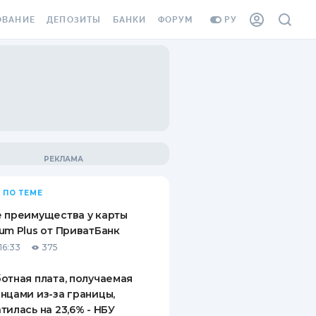
ОВАНИЕ
ДЕПОЗИТЫ
БАНКИ
ФОРУМ
РУ
ВСЕ ДЕПОЗИТЫ
ВСЕ БАНКИ
ВАНИЕ ЖИЛЬЯ ОТ
ДЕПОЗИТЫ В USD
ОТЗЫВЫ О БАНКАХ
И ШАХЕДОВ
ДЕПОЗИТЫ В EUR
МИКРОФИНАНСОВЫЕ
АХОВКА ЗАГРАНИЦУ
ОРГАНИЗАЦИИ
БОНУС К ДЕПОЗИТАМ
ОТЗЫВЫ ОБ МФО
УСЛОВИЯ АКЦИИ
Я КАРТА
 ПО ТЕМЕ
ВОПРОСЫ И ОТВЕТЫ
ОННАЯ ВИНЬЕТКА
 преимущества у карты
ДЕПОЗИТНЫЙ КАЛЬКУЛЯТОР
um Plus от ПриватБанк
Я СОТРУДНИКОВ
16:33
375
ПУТЕВОДИТЕЛИ ПО
SSISTANCE
СБЕРЕЖЕНИЯМ
отная плата, получаемая
нцами из-за границы,
ВАНИЕ ОТ
тилась на 23,6% - НБУ
ТНЫХ СЛУЧАЕВ