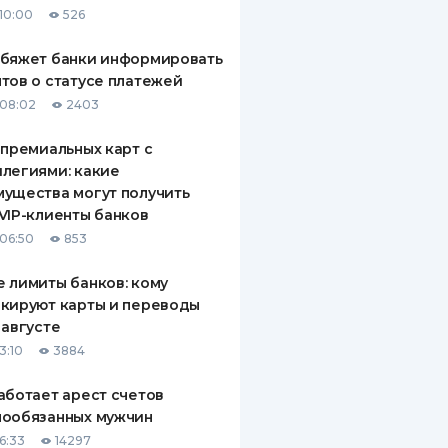
10:00
526
ДИТЕЛИ ПО
ВАНИЮ
обяжет банки информировать
тов о статусе платежей
РАХОВЫЕ ПОЛИСЫ
08:02
2403
ВЫЕ КОМПАНИИ
 премиальных карт с
легиями: какие
 О СТРАХОВЫХ
ИЯХ
ущества могут получить
VIP-клиенты банков
КА И ОПЛАТА
06:50
853
ТЫ
 лимиты банков: кому
кируют карты и переводы
 августе
3:10
3884
аботает арест счетов
нообязанных мужчин
6:33
14297