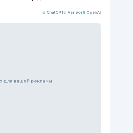
#
ChatGPT
#
Чат Бот
#
OpenAI
о для вашей рекламы