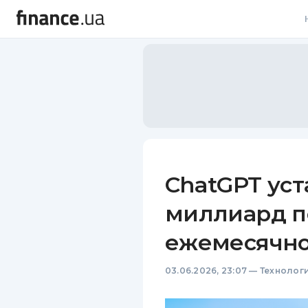
В
В
Л
А
Н
ChatGPT уст
С
миллиард п
П
ежемесячн
Т
03.06.2026, 23:07
—
Технолог
Р