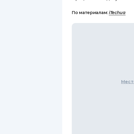
По материалам:
iTechua
Мест