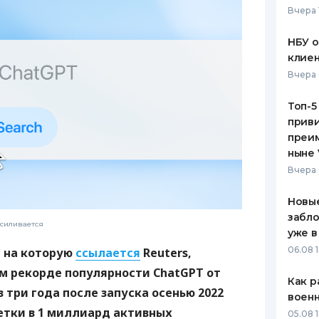
Вчера 
ЕЖЕМЕСЯЧНЫЙ ОБЗОР
ПУТЕВО
КЕШБЭКА
СТРАХО
НБУ 
клиен
ПУТЕВОДИТЕЛИ ПО
ВСЕ СТ
Вчера 
БАНКОВСКИМ КАРТАМ
СТРАХО
Топ-5
приви
ОТЗЫВЫ
КОМПАН
преим
ныне 
ДОСТАВ
Вчера 
КОНТАК
Новые
забло
силивается
уже в
06.08 1
, на которую
ссылается
Reuters,
м рекорде популярности ChatGPT от
Как р
 три года после запуска осенью 2022
воен
етки в 1 миллиард активных
05.08 1