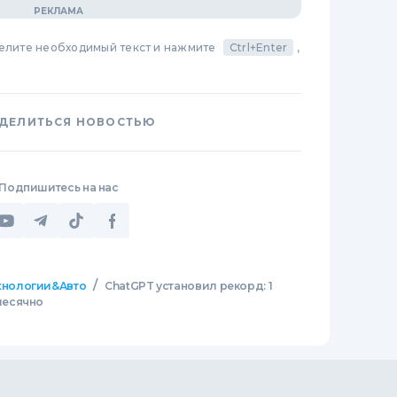
делите необходимый текст и нажмите
Ctrl+Enter
,
ДЕЛИТЬСЯ НОВОСТЬЮ
Подпишитесь на нас
/
хнологии&Авто
ChatGPT установил рекорд: 1
месячно