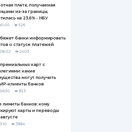
отная плата, получаемая
нцами из-за границы,
тилась на 23,6% - НБУ
10:00
526
обяжет банки информировать
тов о статусе платежей
08:02
2403
 премиальных карт с
легиями: какие
ущества могут получить
VIP-клиенты банков
06:50
853
 лимиты банков: кому
кируют карты и переводы
 августе
3:10
3884