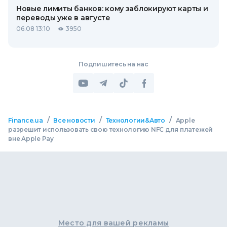
Новые лимиты банков: кому заблокируют карты и
переводы уже в августе
06.08 13:10
3950
Подпишитесь на нас
/
/
/
Finance.ua
Все новости
Технологии&Авто
Apple
разрешит использовать свою технологию NFC для платежей
вне Apple Pay
Место для вашей рекламы