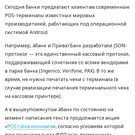
Сегодня банки предлагают клиентам современные
POS-терминалы известных мировых
производителей, работающих под операционной
системой Android.
Например, àбанк и ПриватБанк разработали JSON-
протокол — это единственный кассовый протокол,
поддерживающий сочетание со всеми вендорами
в парке банка (Ingenico, Verifone, PAX). В то же
время, не нужно печатать чеки с терминала (в
случае реализации печатания терминального чека
на кассовом принтере).
А в вышеупомянутом àбанк по состоянию на
момент написания текста продолжается акция
«
POSтійна економія
», согласно условиям которой
при открытии счета ФЛП есть возможность