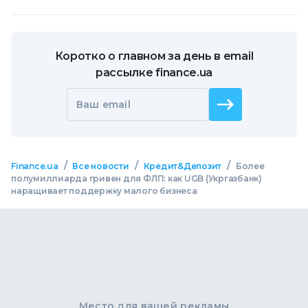
Коротко о главном за день в email
рассылке finance.ua
Ваш email
/
/
/
Finance.ua
Все новости
Кредит&Депозит
Более
полумиллиарда гривен для ФЛП: как UGB (Укргазбанк)
наращивает поддержку малого бизнеса
Место для вашей рекламы