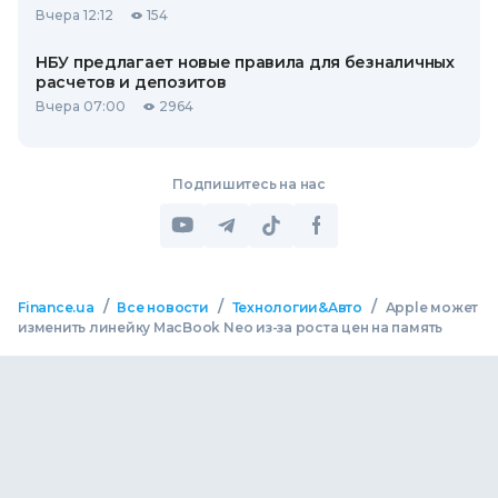
Вчера 12:12
154
НБУ предлагает новые правила для безналичных
расчетов и депозитов
Вчера 07:00
2964
Подпишитесь на нас
/
/
/
Finance.ua
Все новости
Технологии&Авто
Apple может
изменить линейку MacBook Neo из-за роста цен на память