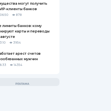
ущества могут получить
VIP-клиенты банков
06:50
878
 лимиты банков: кому
кируют карты и переводы
 августе
3:10
3954
аботает арест счетов
нообязанных мужчин
6:33
14354