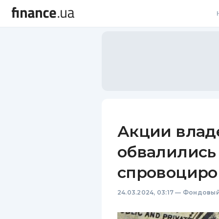
В
В
Л
А
Н
Акции влад
С
обвалились н
П
спровоциро
Т
24.03.2024, 03:17
—
Фондовый
Р