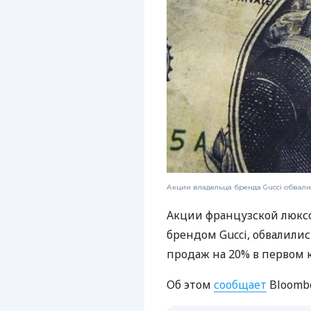
Акции владельца бренда Gucci обвалил
Акции французской люксо
брендом Gucci, обвалилис
продаж на 20% в первом к
Об этом
сообщает
Bloombe