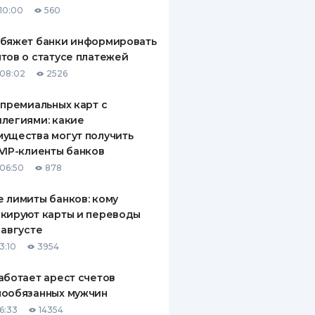
10:00
560
ДИТЕЛИ ПО
ВАНИЮ
обяжет банки информировать
тов о статусе платежей
РАХОВЫЕ ПОЛИСЫ
08:02
2526
ВЫЕ КОМПАНИИ
 премиальных карт с
легиями: какие
 О СТРАХОВЫХ
ИЯХ
ущества могут получить
VIP-клиенты банков
КА И ОПЛАТА
06:50
878
ТЫ
 лимиты банков: кому
кируют карты и переводы
 августе
3:10
3954
аботает арест счетов
нообязанных мужчин
6:33
14354