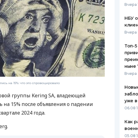
Вчера 
ЕЖЕМЕСЯЧНЫЙ ОБЗОР
ПУТЕВО
КЕШБЭКА
СТРАХО
НБУ 
клиен
ПУТЕВОДИТЕЛИ ПО
ВСЕ СТ
Вчера 
БАНКОВСКИМ КАРТАМ
СТРАХО
Топ-5
приви
ОТЗЫВЫ
КОМПАН
преим
ныне 
ДОСТАВ
Вчера 
ись на 15%: что это спровоцировало
КОНТАК
Новые
забло
вой группы Kering SA, владеющей
уже в
ь на 15% после объявления о падении
06.08 1
вартале 2024 года.
Как р
rg.
воен
05.08 1