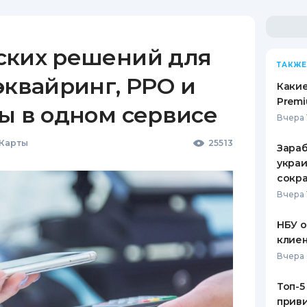
ских решений для
ТАКЖЕ
эквайринг, РРО и
Какие
Premi
ы в одном сервисе
Вчера 
 Карты
25513
Зараб
украи
сокра
Вчера 
НБУ 
клиен
Вчера 
Топ-5
приви