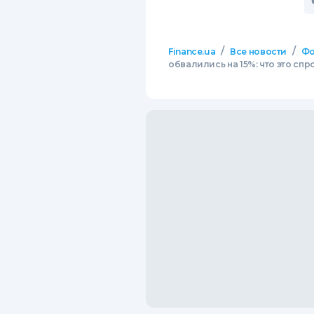
/
/
Finance.ua
Все новости
Фо
обвалились на 15%: что это с