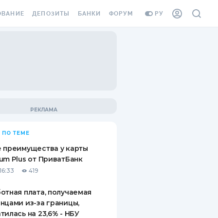
ОВАНИЕ
ДЕПОЗИТЫ
БАНКИ
ФОРУМ
РУ
ВСЕ ДЕПОЗИТЫ
ВСЕ БАНКИ
ВАНИЕ ЖИЛЬЯ ОТ
ДЕПОЗИТЫ В USD
ОТЗЫВЫ О БАНКАХ
И ШАХЕДОВ
ДЕПОЗИТЫ В EUR
МИКРОФИНАНСОВЫЕ
АХОВКА ЗАГРАНИЦУ
ОРГАНИЗАЦИИ
БОНУС К ДЕПОЗИТАМ
ОТЗЫВЫ ОБ МФО
УСЛОВИЯ АКЦИИ
Я КАРТА
 ПО ТЕМЕ
ВОПРОСЫ И ОТВЕТЫ
ОННАЯ ВИНЬЕТКА
 преимущества у карты
ДЕПОЗИТНЫЙ КАЛЬКУЛЯТОР
um Plus от ПриватБанк
Я СОТРУДНИКОВ
16:33
419
ПУТЕВОДИТЕЛИ ПО
SSISTANCE
СБЕРЕЖЕНИЯМ
отная плата, получаемая
нцами из-за границы,
ВАНИЕ ОТ
тилась на 23,6% - НБУ
ТНЫХ СЛУЧАЕВ