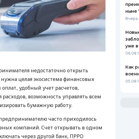
преим
ныне 
Вчера 
Новые
забло
уже в
06.08 1
Как р
ринимателя недостаточно открыть
воен
у нужна целая экосистема финансовых
05.08 1
 оплат, удобный учет расчетов,
 расходов, возможность управлять всем
изировать бумажную работу.
д предпринимателю часто приходилось
азных компаний. Счет открывать в одном
ключать через другой банк, ПРРО