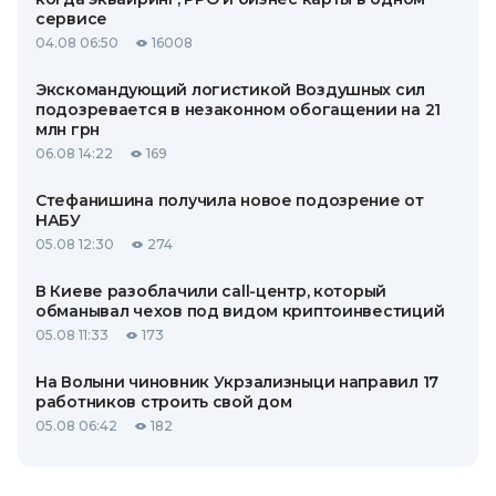
сервисе
04.08 06:50
16008
Экскомандующий логистикой Воздушных сил
подозревается в незаконном обогащении на 21
млн грн
06.08 14:22
169
Стефанишина получила новое подозрение от
НАБУ
05.08 12:30
274
В Киеве разоблачили call-центр, который
обманывал чехов под видом криптоинвестиций
05.08 11:33
173
На Волыни чиновник Укрзализныци направил 17
работников строить свой дом
05.08 06:42
182