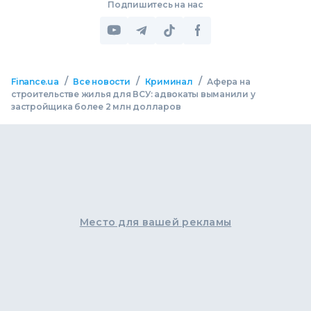
Подпишитесь на нас
/
/
/
Finance.ua
Все новости
Криминал
Афера на
строительстве жилья для ВСУ: адвокаты выманили у
застройщика более 2 млн долларов
Место для вашей рекламы