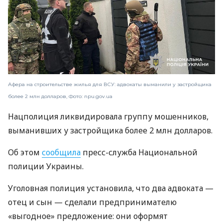
Афера на строительстве жилья для ВСУ: адвокаты выманили у застройщика
более 2 млн долларов, Фото: npu.gov.ua
Нацполиция ликвидировала группу мошенников,
выманивших у застройщика более 2 млн долларов.
Об этом
сообщила
пресс-служба Национальной
полиции Украины.
Уголовная полиция установила, что два адвоката —
отец и сын — сделали предпринимателю
«выгодное» предложение: они оформят