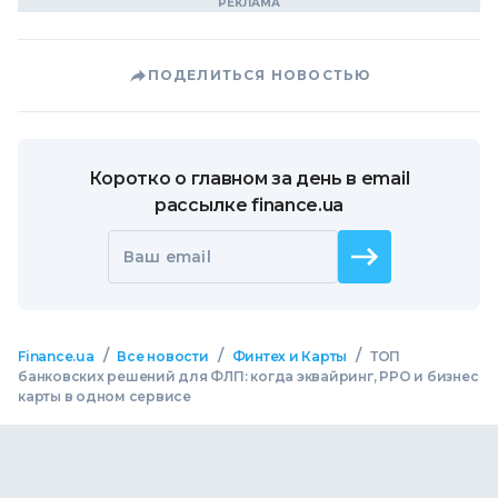
ПОДЕЛИТЬСЯ НОВОСТЬЮ
Коротко о главном за день в email
рассылке finance.ua
Ваш email
/
/
/
Finance.ua
Все новости
Финтех и Карты
ТОП
банковских решений для ФЛП: когда эквайринг, РРО и бизнес
карты в одном сервисе