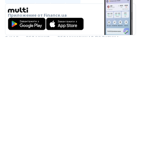
Приложение от Finance.ua
О НАС
РЕДАКЦИЯ
РЕДАКЦИОННАЯ ПОЛИТИКА
ПОЛИТИКА ИИ
ЭКСПЕРТЫ
РЕКЛАМА
СПЕЦПРОЕКТЫ
ПРАВИЛА ПОЛЬЗОВАНИЯ
КОНФИДЕНЦИАЛЬНОСТЬ
КОНТАКТЫ
© 2000–2026 Общество с ограниченной ответственностью
«Файненс.юа», свидетельство на знак для товаров и услуг № 37423 от
16.02.2004, ЕДРПОУ 22929966. Адрес: ул. Николая Гринченко, 4В, Киев,
Украина. График работы: Пн–Пт 9:00–18:00.
ООО «Файненс.юа» – независимый финансовый портал. Материалы с
пометками «Р», «Партнёрская», «Промо», «Акция», «Мнение»,
«Спецпроект», «Партнёрский проект» – это реклама в понимании
Закона Украины «О рекламе». За содержание рекламы
ответственность несёт рекламодатель. Информация на данной
странице не является рекламой банковских услуг. Проверенную
банком информацию о продуктах и услугах можно посмотреть на