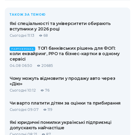
ТАКОЖ ЗА ТЕМОЮ
Які спеціальності та університети обирають
вступники у 2026 році
Сьогодні 11:13
68
ТОП банківських рішень для ФОП:
ПАРТНЕРСЬКА
коли еквайринг, РРО та бізнес-картки в одному
сервісі
04.08 06:50
20685
Чому можуть відмовити у продажу авто через
«Дію»
Сьогодні 10:12
76
Чи варто платити дітям за оцінки та прибирання
Сьогодні 09:07
119
Які юридичні помилки українські підприємці
допускають найчастіше
Сьогодні 08:21
87