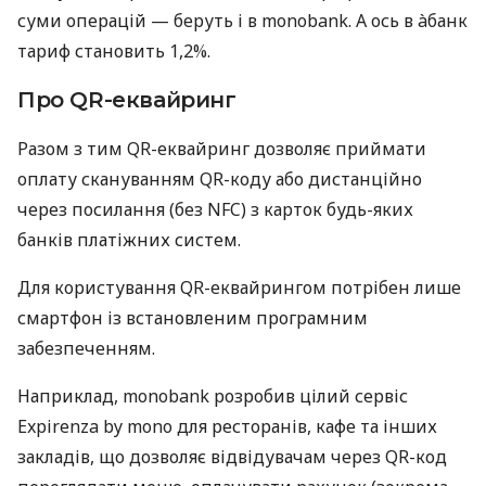
суми операцій — беруть і в monobank. А ось в àбанк
тариф становить 1,2%.
Про QR-еквайринг
Разом з тим QR-еквайринг дозволяє приймати
оплату скануванням QR-коду або дистанційно
через посилання (без NFC) з карток будь-яких
банків платіжних систем.
Для користування QR-еквайрингом потрібен лише
смартфон із встановленим програмним
забезпеченням.
Наприклад, monobank розробив цілий сервіс
Expirenza by mono для ресторанів, кафе та інших
закладів, що дозволяє відвідувачам через QR-код