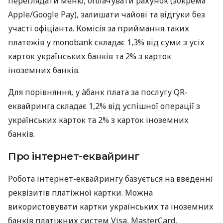
переглядати меню, оплачувати рахунок (зокрема
Apple/Google Pay), залишати чайові та відгуки без
участі офіціанта. Комісія за приймання таких
платежів у monobank складає 1,3% від суми з усіх
карток українських банків та 2% з карток
іноземних банків.
Для порівняння, у àбанк плата за послугу QR-
еквайринга складає 1,2% від успішної операції з
українських карток та 2% з карток іноземних
банків.
Про інтернет-еквайринг
Робота інтернет-еквайрингу базується на введенні
реквізитів платіжної картки. Можна
використовувати картки українських та іноземних
банків платіжних систем Visa, MasterCard,