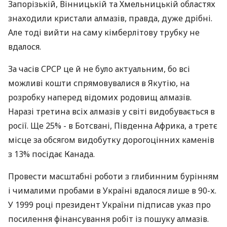
Запорізькій, Вінницькій та Хмельницькій областях
знаходили кристали алмазів, правда, дуже дрібні.
Але тоді вийти на саму кімберлітову трубку не
вдалося.
За часів СРСР це й не було актуальним, бо всі
можливі кошти спрямовувалися в Якутію, на
розробку наперед відомих родовищ алмазів.
Наразі третина всіх алмазів у світі видобувається в
росії. Ще 25% - в Ботсвані, Південна Африка, а третє
місце за обсягом видобутку дорогоцінних каменів
з 13% посідає Канада.
Провести масштабні роботи з глибинним бурінням
і чималими пробами в Україні вдалося лише в 90-х.
У 1999 році президент України підписав указ про
посилення фінансування робіт із пошуку алмазів.