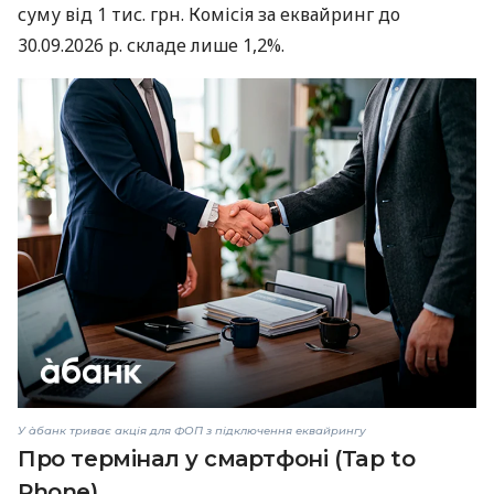
суму від 1 тис. грн. Комісія за еквайринг до
30.09.2026 р. складе лише 1,2%.
У àбанк триває акція для ФОП з підключення еквайрингу
Про термінал у смартфоні (Tap to
Phone)