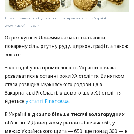
Золото та алмази: як і де розвивається промисловість в Україні,
www.mgsrefining.com
Окрім вугілля Донеччина багата на каолін,
поварену сіль, ртутну руду, циркон, графіт, а також
золото.
Золотодобувна промисловість України почала
розвиватися в останні роки XX століття. Винятком
стала розвідка Мужіївського родовища в
Закарпатській області, відомого ще з XII століття,
йдеться
у статті Finance.ua.
В Україні
відкрито більше тисячі золоторудних
об'єктів.
У Донецькому регіоні - близько 60, у
межах Українського щита — 650, ще понад 300 — в