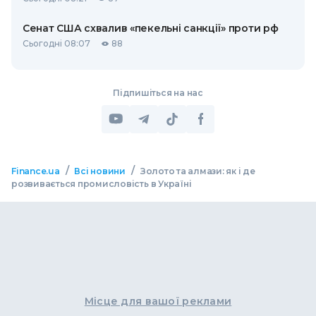
Сенат США схвалив «пекельні санкції» проти рф
Сьогодні 08:07
88
Підпишіться на нас
/
/
Finance.ua
Всі новини
Золото та алмази: як і де
розвивається промисловість в Україні
Місце для вашої реклами