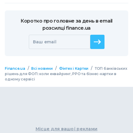
Коротко про головне за день в email
розсилці finance.ua
Ваш email
/
/
/
Finance.ua
Всі новини
Фінтех і Картки
ТОП банківських
рішень для ФОП: коли еквайринг, РРО та бізнес-картки в
одному сервісі
Місце для вашої реклами