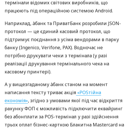
термінали відомих світових виробників, що
працюють під операційною системою Android.
Наприклад, àбанк та ПриватБанк розробили JSON-
протокол — це єдиний касовий протокол, що
підтримує поєднання з усіма вендорами в парку
банку (Ingenico, Verifone, PAX). Водночас не
потрібно друкувати чеки з термінала (у разі
реалізації друкування термінального чека на
касовому принтері).
А у вищезгаданому àбанк станом на момент
написання тексту триває акція
«POSтійна
економія»
, згідно з умовами якої під час відкриття
рахунку ФОП є можливість підключити еквайринг
без абонплати за POS-термінал у разі здійснення
трьох оплат бізнес-карткою Блакитна Mastercard на