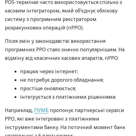
POS-термінал часто використовується спільно з
касовим інтегратором, який об’єднує облікову
систему з програмним реєстратором
розрахункових операцій (пРРО).
Після змін у законодавстві використання
програмних РРО стало значно популярнішим. На
відміну від класичних касових апаратів, пРРО:
працює через інтернет;
не потребує дорогого обладнання;
простіше оновлюється;
інтегрується з платіжними рішеннями.
Наприклад,
ПУМБ
пропонує партнерські сервіси
РРО, які вже інтегровані з платіжними
інструментами банку. На поточний момент банк
співпрацює з 6 партнерами: