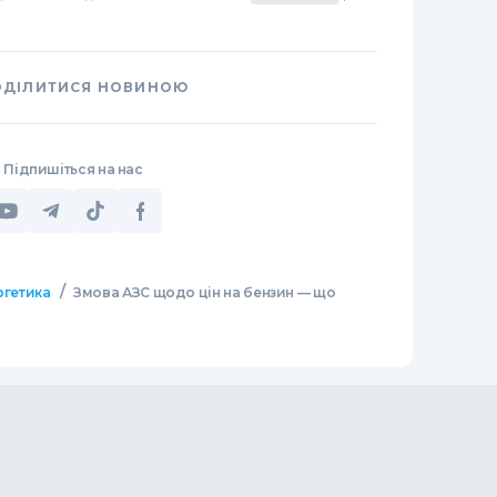
ОДІЛИТИСЯ НОВИНОЮ
Підпишіться на нас
/
ргетика
Змова АЗС щодо цін на бензин — що