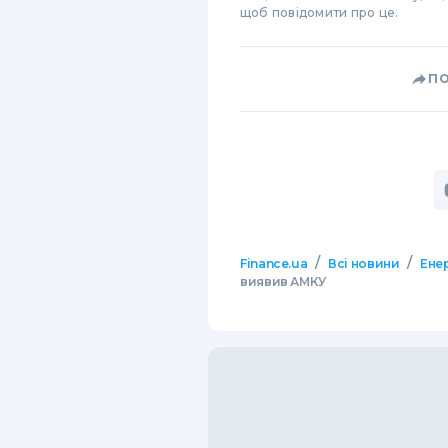
щоб повідомити про це.
П
/
/
Finance.ua
Всі новини
Ене
виявив АМКУ