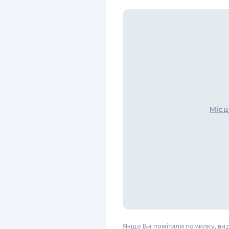
Місц
Якщо Ви помітили помилку, виді