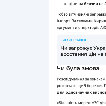
ціни на
бензин
на 
Тобто вітчизняні заправк
імпорт. За словами Кири
аргументи операторів АЗС
ЧИТАЙТЕ ТАКОЖ
Чи загрожує Украї
зростання цін на 
Чи була змова
Розслідування за ознака
розпочато ще 9 березня.
для однозначних виснов
«Більшість мереж АЗС дія