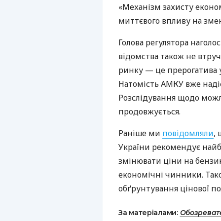
«Механізм захисту економ
миттєвого впливу на змен
Голова регулятора наголо
відомства також не втру
ринку — це прерогатива 
Натомість АМКУ вже наді
Розслідування щодо мож
продовжується.
Раніше ми
повідомляли
,
України рекомендує най
змінювати ціни на бензин,
економічні чинники. Так
обґрунтування цінової по
За матеріалами:
Обозреват