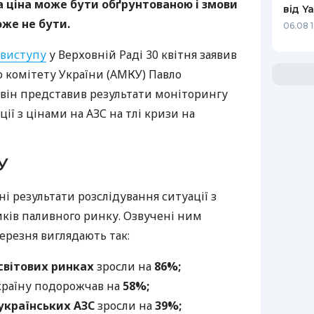
а ціна може бути обґрунтованою і змови
від Y
же не бути.
06.08 
 виступу
у Верховній Раді 30 квітня заявив
 комітету України (АМКУ) Павло
 він представив результати моніторингу
ії з цінами на АЗС на тлі кризи на
У
 результати розслідування ситуації з
ів паливного ринку. Озвучені ним
березня виглядають так:
світових ринках
зросли на
86%;
країну подорожчав на
58%;
українських АЗС
зросли на
39%;