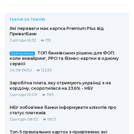
ТАКОЖ ЗА ТЕМОЮ
Які переваги має картка Premium Plus від
ПриватБанк
Сьогодні 16:33
135
ТОП банківських рішень для ФОП:
ПАРТНЕРСЬКА
коли еквайринг, РРО та бізнес-картки в одному
сервісі
04.08 06:50
12239
Заробітна плата, яку отримують українці з-за
кордону, скоротилася на 23,6% - НБУ
Сьогодні 10:00
393
НБУ зобов’яже банки інформувати клієнтів про
статус платежів
Сьогодні 08:02
1903
Топ-5 преміальних карток з привілеями: які