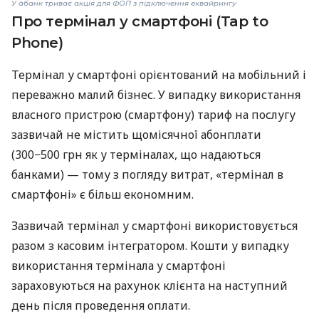
У àбанк триває акція для ФОП з підключення еквайрингу
Про термінал у смартфоні (Tap to
Phone)
Термінал у смартфоні орієнтований на мобільний і
переважно малий бізнес. У випадку використання
власного пристрою (смартфону) тариф на послугу
зазвичай не містить щомісячної абонплати
(300−500 грн як у терміналах, що надаються
банками) — тому з погляду витрат, «термінал в
смартфоні» є більш економним.
Зазвичай термінал у смартфоні використовується
разом з касовим інтегратором. Кошти у випадку
використання термінала у смартфоні
зараховуються на рахунок клієнта на наступний
день після проведення оплати.