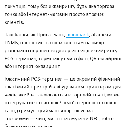
покупців, тому без еквайрингу будь-яка торгова
точка або інтернет-магазин просто втрачає
клієнтів.
Такі банки, як ПриватБанк,
monobank
, àбанк чи
ПУМБ, пропонують своїм клієнтам на вибір
різноманітні рішення для організації еквайрингу:
POS-термінал, термінал у смартфоні, QR-еквайринг
або інтернет-еквайринг.
Класичний POS-термінал — це окремий фізичний
платіжний пристрій з вбудованим принтером для
чеків, який встановлюється в торговій точці, може
інтегруватися з касовою/комп'ютерною технікою
та підтримує приймання карток усіма
способами — чип, магнітна смуга чи NFC, тобто
безконтактна оплата.