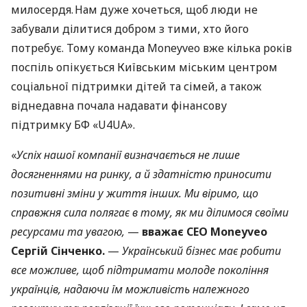
милосердя. Нам дуже хочеться, щоб люди не
забували ділитися добром з тими, хто його
потребує. Тому команда Moneyveo вже кілька років
поспіль опікується Київським міським центром
соціальної підтримки дітей та сімей, а також
віднедавна почала надавати фінансову
підтримку БФ «U4UA».
«
Успіх нашої компанії визначається не лише
досягненнями на ринку, а й здатністю приносити
позитивні зміни у життя інших. Ми віримо, що
справжня сила полягає в тому, як ми ділимося своїми
ресурсами та увагою,
—
вважає СЕО Moneyveo
Сергій Сінченко.
—
Український бізнес має робити
все можливе, щоб підтримати молоде покоління
українців, надаючи їм можливість належного