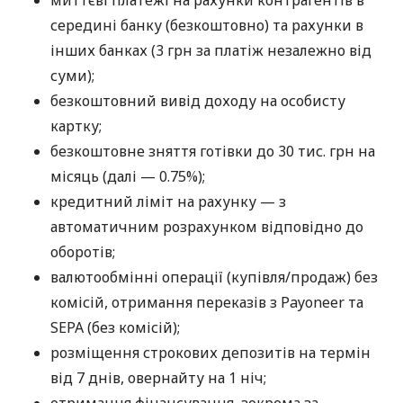
миттєві платежі на рахунки контрагентів в
середині банку (безкоштовно) та рахунки в
інших банках (3 грн за платіж незалежно від
суми);
безкоштовний вивід доходу на особисту
картку;
безкоштовне зняття готівки до 30 тис. грн на
місяць (далі — 0.75%);
кредитний ліміт на рахунку — з
автоматичним розрахунком відповідно до
оборотів;
валютообмінні операції (купівля/продаж) без
комісій, отримання переказів з Payoneer та
SEPA (без комісій);
розміщення строкових депозитів на термін
від 7 днів, овернайту на 1 ніч;