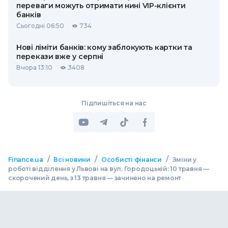
переваги можуть отримати нині VIP-клієнти
банків
Сьогодні 06:50
734
Нові ліміти банків: кому заблокують картки та
перекази вже у серпні
Вчора 13:10
3408
Підпишіться на нас
/
/
/
Finance.ua
Всі новини
Особисті фінанси
Зміни у
роботі відділення у Львові на вул. Городоцькій: 10 травня —
скорочений день, з 13 травня — зачинено на ремонт