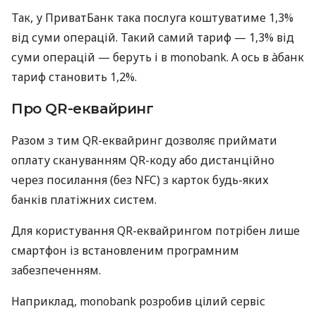
Так, у ПриватБанк така послуга коштуватиме 1,3%
від суми операцій. Такий самий тариф — 1,3% від
суми операцій — беруть і в monobank. А ось в àбанк
тариф становить 1,2%.
Про QR-еквайринг
Разом з тим QR-еквайринг дозволяє приймати
оплату скануванням QR-коду або дистанційно
через посилання (без NFC) з карток будь-яких
банків платіжних систем.
Для користування QR-еквайрингом потрібен лише
смартфон із встановленим програмним
забезпеченням.
Наприклад, monobank розробив цілий сервіс