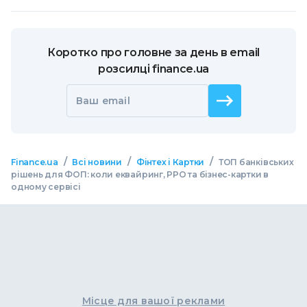
Коротко про головне за день в email
розсилці finance.ua
Ваш email
/
/
/
Finance.ua
Всі новини
Фінтех і Картки
ТОП банківських
рішень для ФОП: коли еквайринг, РРО та бізнес-картки в
одному сервісі
Місце для вашої реклами