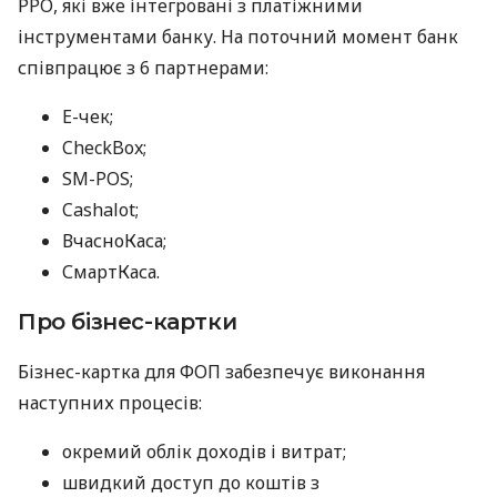
РРО, які вже інтегровані з платіжними
інструментами банку. На поточний момент банк
співпрацює з 6 партнерами:
E-чек;
CheckBox;
SM-POS;
Cashalot;
ВчасноКаса;
СмартКаса.
Про бізнес-картки
Бізнес-картка для ФОП забезпечує виконання
наступних процесів:
окремий облік доходів і витрат;
швидкий доступ до коштів з