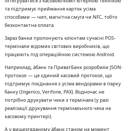
інтегруватися з касовою/комп'ютерною технікою
та підтримує приймання карток усіма
способами — чип, магнітна смуга чи NFC, тобто
безконтактна оплата.
Зараз банки пропонують клієнтам сучасні POS-
термінали відомих світових виробників, що
працюють під операційною системою Android.
Наприклад, àбанк та ПриватБанк розробили JSON-
протокол — це єдиний касовий протокол, що
підтримує поєднання з усіма вендорами в парку
банку (Ingenico, Verifone, PAX). Водночас не
потрібно друкувати чеки з термінала (у разі
реалізації друкування термінального чека на
касовому принтері).
А у вищезгаданому àбанк станом на момент