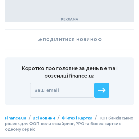
ПОДІЛИТИСЯ НОВИНОЮ
Коротко про головне за день в email
розсилці finance.ua
Ваш email
/
/
/
Finance.ua
Всі новини
Фінтех і Картки
ТОП банківських
рішень для ФОП: коли еквайринг, РРО та бізнес-картки в
одному сервісі