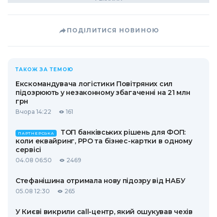
ПОДІЛИТИСЯ НОВИНОЮ
ТАКОЖ ЗА ТЕМОЮ
Екскомандувача логістики Повітряних сил
підозрюють у незаконному збагаченні на 21 млн
грн
Вчора 14:22
161
ТОП банківських рішень для ФОП:
ПАРТНЕРСЬКА
коли еквайринг, РРО та бізнес-картки в одному
сервісі
04.08 06:50
2469
Стефанішина отримала нову підозру від НАБУ
05.08 12:30
265
У Києві викрили call-центр, який ошукував чехів