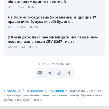
під виглядом криптоінвестицій
05.08 11:33
167
На Волині посадовець Укрзалізниці відрядив 17
працівників будувати свій будинок
05.08 06:42
176
У Києві двоє пенсіонерів віддали «на перевірку»
псевдопрацівникам СБУ $267 тисяч
04.08 18:33
820
Підпишіться на нас
/
/
/
Finance.ua
Всі новини
Кримінал
Збитки на 126 млн грн:
справа про постачання неякісних запчастин до бронетехніки
дійшла до суду — деталі