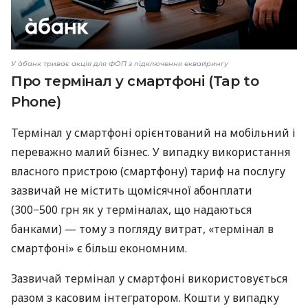
У àбанк триває акція для ФОП з підключення еквайрингу
Про термінал у смартфоні (Tap to
Phone)
Термінал у смартфоні орієнтований на мобільний і
переважно малий бізнес. У випадку використання
власного пристрою (смартфону) тариф на послугу
зазвичай не містить щомісячної абонплати
(300−500 грн як у терміналах, що надаються
банками) — тому з погляду витрат, «термінал в
смартфоні» є більш економним.
Зазвичай термінал у смартфоні використовується
разом з касовим інтегратором. Кошти у випадку