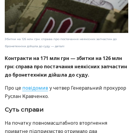
Збитки на 126 млн грн: справа про постачання неякісних запчастин до
бронетехніки дійшла до суду — деталі
Контракти на 171 млн грн — збитки на 126 млн
грн: справа про постачання неякісних запчастин
до бронетехніки дійшла до суду.
Про це
повідомив
у четвер Генеральний прокурор
Руслан Кравченко.
Суть справи
На початку повномасштабного вторгнення
приватне підприємство отримало два