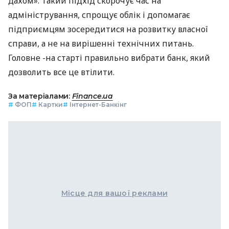
дахом». Такий підхід скорочує час на
адміністрування, спрощує облік і допомагає
підприємцям зосередитися на розвитку власної
справи, а не на вирішенні технічних питань.
Головне -на старті правильно вибрати банк, який
дозволить все це втілити.
За матеріалами:
Finance.ua
#
ФОП
#
Картки
#
Інтернет-Банкінг
Місце для вашої реклами