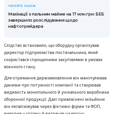
ЧИТАЙТЕ ТАКОЖ
Махінації з пальним майже на 17 млн грн: БЕБ
завершило розслідування щодо
нафтотрейдера
Слідство встановило, що оборудку організував
директор підприємства-постачальника, який
скористався спрощеними закупівлями в умовах
воєнного стану.
Для отримання держзамовлення він маніпулював
даними про потужності компанії та створював
видимість монопольного й унікального виробника
оборонної продукції. Далі привласнені мільйони
він легалізовував через фіктивні фірми та ФОП,
виводив у готівку й витрачав на елітну