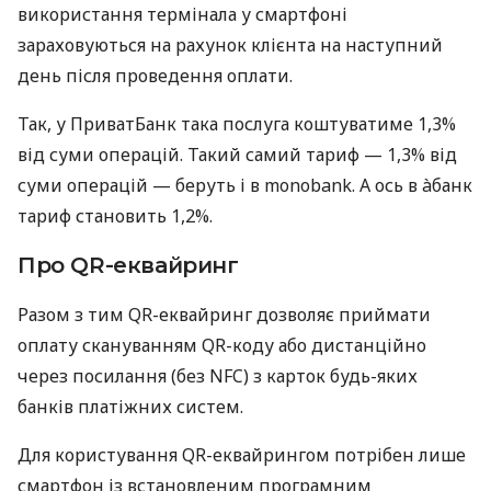
використання термінала у смартфоні
зараховуються на рахунок клієнта на наступний
день після проведення оплати.
Так, у ПриватБанк така послуга коштуватиме 1,3%
від суми операцій. Такий самий тариф — 1,3% від
суми операцій — беруть і в monobank. А ось в àбанк
тариф становить 1,2%.
Про QR-еквайринг
Разом з тим QR-еквайринг дозволяє приймати
оплату скануванням QR-коду або дистанційно
через посилання (без NFC) з карток будь-яких
банків платіжних систем.
Для користування QR-еквайрингом потрібен лише
смартфон із встановленим програмним