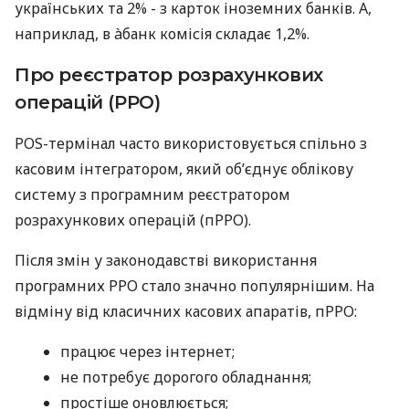
українських та 2% - з карток іноземних банків. А,
наприклад, в àбанк комісія складає 1,2%.
Про реєстратор розрахункових
операцій (РРО)
POS-термінал часто використовується спільно з
касовим інтегратором, який об’єднує облікову
систему з програмним реєстратором
розрахункових операцій (пРРО).
Після змін у законодавстві використання
програмних РРО стало значно популярнішим. На
відміну від класичних касових апаратів, пРРО:
працює через інтернет;
не потребує дорогого обладнання;
простіше оновлюється;