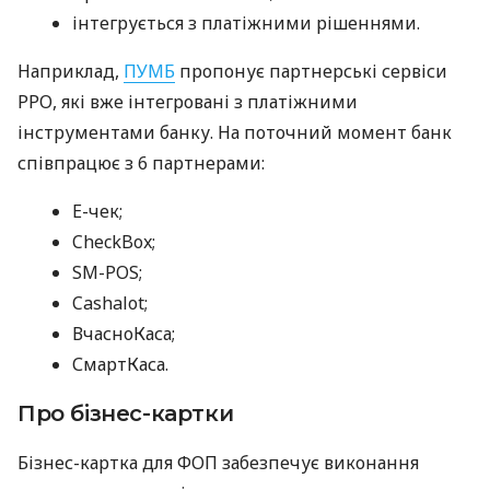
інтегрується з платіжними рішеннями.
Наприклад,
ПУМБ
пропонує партнерські сервіси
РРО, які вже інтегровані з платіжними
інструментами банку. На поточний момент банк
співпрацює з 6 партнерами:
E-чек;
CheckBox;
SM-POS;
Cashalot;
ВчасноКаса;
СмартКаса.
Про бізнес-картки
Бізнес-картка для ФОП забезпечує виконання