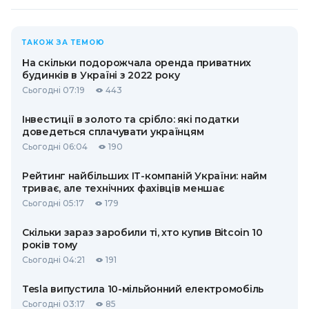
ТАКОЖ ЗА ТЕМОЮ
На скільки подорожчала оренда приватних
будинків в Україні з 2022 року
Сьогодні 07:19
443
Інвестиції в золото та срібло: які податки
доведеться сплачувати українцям
Сьогодні 06:04
190
Рейтинг найбільших ІТ-компаній України: найм
триває, але технічних фахівців меншає
Сьогодні 05:17
179
Скільки зараз заробили ті, хто купив Bitcoin 10
років тому
Сьогодні 04:21
191
Tesla випустила 10-мільйонний електромобіль
Сьогодні 03:17
85