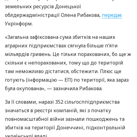
земельних ресурсів Донецької
облдержадміністрації Олена Рибакова,
передає
Укрінформ.
«Загальна зафіксована сума збитків на наших
аграрних підприємствах сягнула більше п’яти
мільярдів гривень. Це тільки порахованих, бо ще ж
скільки є непорахованих, тому що до територій
там неможливо дістатися, обстежити. Плюс ще
готують (інформацію — ЕП) по території, яка зараз
була окупована», — зазначила Рибакова.
За її словами, наразі 352 сільгосппідприємства
значаться в реєстрі компаній, які з початку
повномасштабної війни зазнали пошкоджень та
збитків на території Донеччині, підконтрольній
української владі.