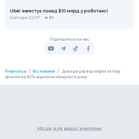
Uber інвестує понад $10 млрд у роботаксі
Сьогодні 02:07
86
Підпишіться на нас
/
/
Finance.ua
Всі новини
Доходи рф від нафти та газу
зросли на 82% відносно минулого року
Місце для вашої реклами