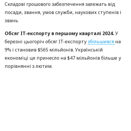
Складові грошового забезпечення залежать від
посади, звання, умов служби, наукових ступенів і
звань.
Обсяг IT-експорту в першому кварталі 2024.
У
березні цьогоріч обсяг IT-експорту
збільшився
на
9% і становив $565 мільйонів. Українській
економіці це принесло на $47 мільйонів більше у
порівнянні з лютим.
Сенат США ухвалив закон про заборону на
імпорт російського урану.
Сенат США
проголосував за проєкт закону про заборону
імпорту збагаченого урану з росії та передав його
на підпис президентові Байдену. Про це
повідомляє
Bloomberg.