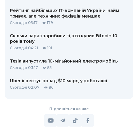
Рейтинг найбільших ІТ-компаній України: найм
триває, але технічних фахівців меншає
Сьогодні 05:17
179
Скільки зараз заробили ті, хто купив Bitcoin 10
років тому
Сьогодні 04:21
191
Tesla випустила 10-мільйонний електромобіль
Сьогодні 03:17
85
Uber інвестує понад $10 млрд у роботаксі
Сьогодні 02:07
86
Підпишіться на нас