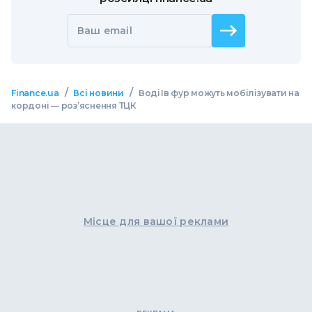
Ваш email
/
/
Finance.ua
Всі новини
Водіїв фур можуть мобілізувати на
кордоні — роз’яснення ТЦК
Місце для вашої реклами