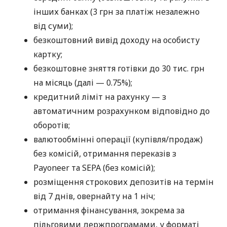
інших банках (3 грн за платіж незалежно
від суми);
безкоштовний вивід доходу на особисту
картку;
безкоштовне зняття готівки до 30 тис. грн
на місяць (далі — 0.75%);
кредитний ліміт на рахунку — з
автоматичним розрахунком відповідно до
оборотів;
валютообмінні операції (купівля/продаж)
без комісій, отримання переказів з
Payoneer та SEPA (без комісій);
розміщення строкових депозитів на термін
від 7 днів, овернайту на 1 ніч;
отримання фінансування, зокрема за
пільговими держпрограмами, у форматі