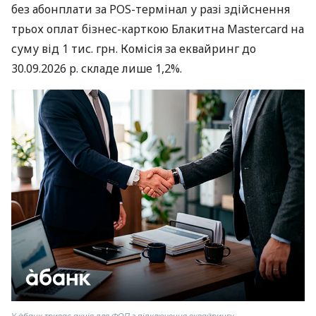
без абонплати за POS-термінал у разі здійснення
трьох оплат бізнес-карткою Блакитна Mastercard на
суму від 1 тис. грн. Комісія за еквайринг до
30.09.2026 р. складе лише 1,2%.
У àбанк триває акція для ФОП з підключення еквайрингу