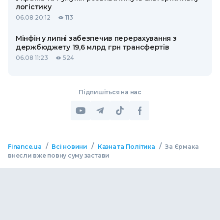
логістику
06.08 20:12
113
Мінфін у липні забезпечив перерахування з
держбюджету 19,6 млрд грн трансфертів
06.08 11:23
524
Підпишіться на нас
/
/
/
Finance.ua
Всі новини
Казна та Політика
За Єрмака
внесли вже повну суму застави