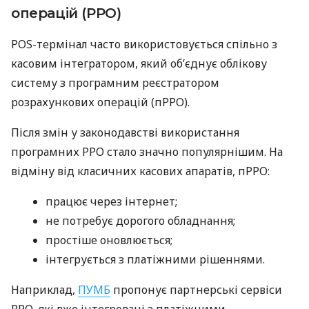
операцій (РРО)
POS-термінал часто використовується спільно з
касовим інтегратором, який об’єднує облікову
систему з програмним реєстратором
розрахункових операцій (пРРО).
Після змін у законодавстві використання
програмних РРО стало значно популярнішим. На
відміну від класичних касових апаратів, пРРО:
працює через інтернет;
не потребує дорогого обладнання;
простіше оновлюється;
інтегрується з платіжними рішеннями.
Наприклад,
ПУМБ
пропонує партнерські сервіси
РРО, які вже інтегровані з платіжними