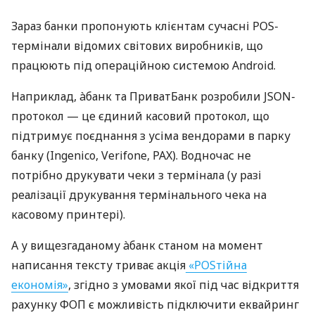
Зараз банки пропонують клієнтам сучасні POS-
термінали відомих світових виробників, що
працюють під операційною системою Android.
Наприклад, àбанк та ПриватБанк розробили JSON-
протокол — це єдиний касовий протокол, що
підтримує поєднання з усіма вендорами в парку
банку (Ingenico, Verifone, PAX). Водночас не
потрібно друкувати чеки з термінала (у разі
реалізації друкування термінального чека на
касовому принтері).
А у вищезгаданому àбанк станом на момент
написання тексту триває акція
«POSтійна
економія»
, згідно з умовами якої під час відкриття
рахунку ФОП є можливість підключити еквайринг