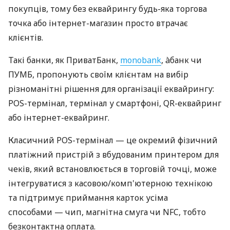
покупців, тому без еквайрингу будь-яка торгова
точка або інтернет-магазин просто втрачає
клієнтів.
Такі банки, як ПриватБанк,
monobank
, àбанк чи
ПУМБ, пропонують своїм клієнтам на вибір
різноманітні рішення для організації еквайрингу:
POS-термінал, термінал у смартфоні, QR-еквайринг
або інтернет-еквайринг.
Класичний POS-термінал — це окремий фізичний
платіжний пристрій з вбудованим принтером для
чеків, який встановлюється в торговій точці, може
інтегруватися з касовою/комп'ютерною технікою
та підтримує приймання карток усіма
способами — чип, магнітна смуга чи NFC, тобто
безконтактна оплата.