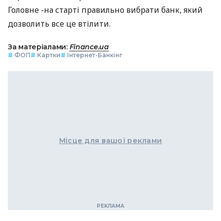
Головне -на старті правильно вибрати банк, який
дозволить все це втілити.
За матеріалами:
Finance.ua
#
ФОП
#
Картки
#
Інтернет-Банкінг
Місце для вашої реклами