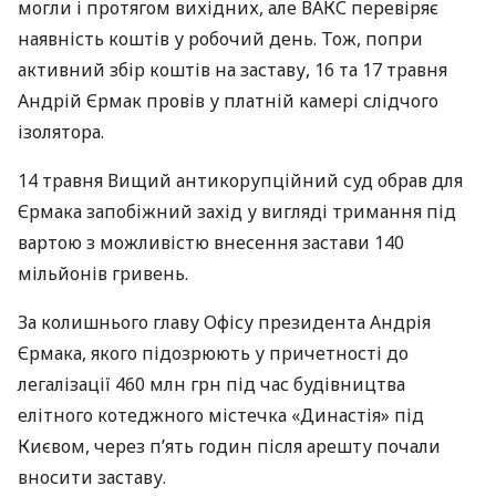
могли і протягом вихідних, але ВАКС перевіряє
наявність коштів у робочий день. Тож, попри
активний збір коштів на заставу, 16 та 17 травня
Андрій Єрмак провів у платній камері слідчого
ізолятора.
14 травня Вищий антикорупційний суд обрав для
Єрмака запобіжний захід у вигляді тримання під
вартою з можливістю внесення застави 140
мільйонів гривень.
За колишнього главу Офісу президента Андрія
Єрмака, якого підозрюють у причетності до
легалізації 460 млн грн під час будівництва
елітного котеджного містечка «Династія» під
Києвом, через п’ять годин після арешту почали
вносити заставу.