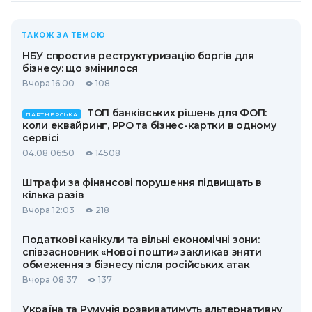
ТАКОЖ ЗА ТЕМОЮ
НБУ спростив реструктуризацію боргів для
бізнесу: що змінилося
Вчора 16:00
108
ТОП банківських рішень для ФОП:
ПАРТНЕРСЬКА
коли еквайринг, РРО та бізнес-картки в одному
сервісі
04.08 06:50
14508
Штрафи за фінансові порушення підвищать в
кілька разів
Вчора 12:03
218
Податкові канікули та вільні економічні зони:
співзасновник «Нової пошти» закликав зняти
обмеження з бізнесу після російських атак
Вчора 08:37
137
Україна та Румунія розвиватимуть альтернативну