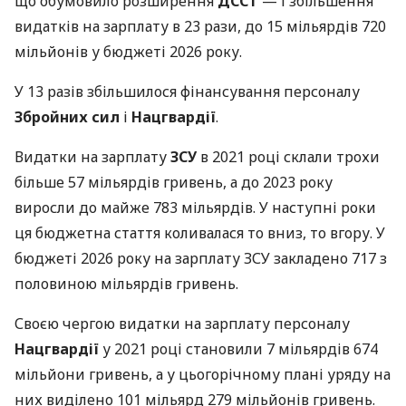
що обумовило розширення
ДССТ
— і збільшення
видатків на зарплату в 23 рази, до 15 мільярдів 720
мільйонів у бюджеті 2026 року.
У 13 разів збільшилося фінансування персоналу
Збройних сил
і
Нацгвардії
.
Видатки на зарплату
ЗСУ
в 2021 році склали трохи
більше 57 мільярдів гривень, а до 2023 року
виросли до майже 783 мільярдів. У наступні роки
ця бюджетна стаття коливалася то вниз, то вгору. У
бюджеті 2026 року на зарплату ЗСУ закладено 717 з
половиною мільярдів гривень.
Своєю чергою видатки на зарплату персоналу
Нацгвардії
у 2021 році становили 7 мільярдів 674
мільйони гривень, а у цьогорічному плані уряду на
них виділено 101 мільярд 279 мільйонів гривень.