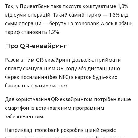
Так, у ПриватБанк така послуга коштуватиме 1,3%
від суми операцій. Такий самий тариф — 1,3% від
суми операцій — беруть і в monobank. А ось в àбанк
тариф становить 1,2%.
Про QR-еквайринг
Разом з тим QR-еквайринг дозволяє приймати
оплату скануванням QR-коду або дистанційно
через посилання (без NFC) з карток будь-яких
банків платіжних систем.
Для користування QR-еквайрингом потрібен лише
смартфон із встановленим програмним
забезпеченням.
Наприклад, monobank розробив цілий сервіс