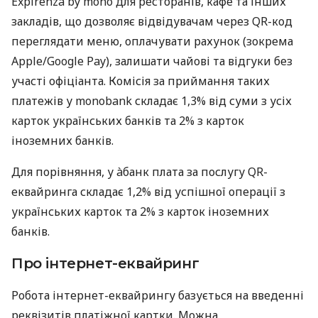
Expirenza by mono для ресторанів, кафе та інших
закладів, що дозволяє відвідувачам через QR-код
переглядати меню, оплачувати рахунок (зокрема
Apple/Google Pay), залишати чайові та відгуки без
участі офіціанта. Комісія за приймання таких
платежів у monobank складає 1,3% від суми з усіх
карток українських банків та 2% з карток
іноземних банків.
Для порівняння, у àбанк плата за послугу QR-
еквайринга складає 1,2% від успішної операції з
українських карток та 2% з карток іноземних
банків.
Про інтернет-еквайринг
Робота інтернет-еквайрингу базується на введенні
реквізитів платіжної картки. Можна