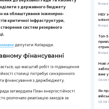
нення до Верховної Ради та Кабінету
Вчора 
 виділити з державного бюджету
РЕЙТИНГ ДЕБЕТОВИХ
ПУТІВНИ
КАРТОК
СТРАХУ
н на облаштування інженерно-
НБУ з
клієн
ктів критичної інфраструктури,
ЩОМІСЯЧНИЙ ОГЛЯД
ВСІ СТРА
Вчора 
а створення систем резервного
КЕШБЕКУ
СТРАХОВ
і.
Топ-5
ПУТІВНИКИ ПО
приві
БАНКІВСЬКИХ КАРТКАХ
ВІДГУКИ
римали
депутати Київради.
КОМПАНІ
отрим
Вчора 
авному фінансуванні
ДОСТАВК
Нові 
чається, що масштаб робіт із підвищення
КОНТАКТ
забло
ійкості столиці потребує синхронного
вже у
та фінансування з держбюджету.
06.08 1
врада затвердила План енергостійкості
Як пр
війсь
істо розпочало реалізацію заходів за
05.08 1