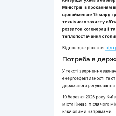
Київрада ухвалила звер
Міністрів із проханням
щонайменше 15 млрд гр
технічного захисту об’є
розвиток когенерації т
теплопостачання столиц
Відповідне рішення
підт
Потреба в держ
У тексті звернення зазна
енергоефективності та ст
державного регулювання 
10 березня 2026 року Киї
міста Києва, після чого м
ключовими напрямами.