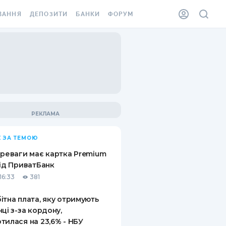
ВАННЯ
ДЕПОЗИТИ
БАНКИ
ФОРУМ
ІЛКА
ВСІ ДЕПОЗИТИ
ВСІ БАНКИ
АННЯ ЖИТЛА ВІД
ДЕПОЗИТИ В USD
ВІДГУКИ ПРО БАНКИ
 ШАХЕДІВ
ДЕПОЗИТИ В EUR
МІКРОФІНАНСОВІ
ХОВКА ЗА КОРДОН
ОРГАНІЗАЦІЇ
БОНУС ДО ДЕПОЗИТІВ
ВІДГУКИ ПРО МФО
УМОВИ АКЦІЇ
КАРТА
 ЗА ТЕМОЮ
ПИТАННЯ ТА ВІДПОВІДІ
ННА ВІНЬЄТКА
ереваги має картка Premium
ДЕПОЗИТНИЙ КАЛЬКУЛЯТОР
від ПриватБанк
 СПІВРОБІТНИКІВ
16:33
381
ПУТІВНИКИ ПО
SSISTANCE
ЗАОЩАДЖЕННЯМ
ітна плата, яку отримують
нці з-за кордону,
АННЯ ВІД
тилася на 23,6% - НБУ
Х ВИПАДКІВ