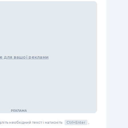
е для вашої реклами
літь необхідний текст і натисніть
Ctrl+Enter
,