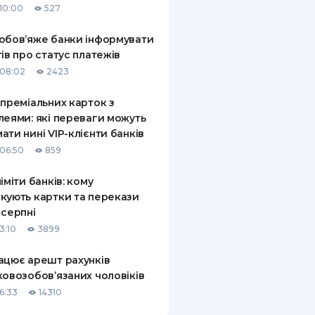
10:00
527
обов’яже банки інформувати
тів про статус платежів
08:02
2423
 преміальних карток з
леями: які переваги можуть
ати нині VIP-клієнти банків
06:50
859
ліміти банків: кому
кують картки та перекази
 серпні
3:10
3899
ацює арешт рахунків
ковозобов’язаних чоловіків
6:33
14310