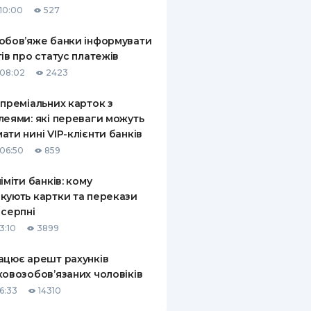
10:00
527
КИ ПО
ВАННЮ
обов’яже банки інформувати
тів про статус платежів
ХОВІ ПОЛІСИ
08:02
2423
І КОМПАНІЇ
 преміальних карток з
леями: які переваги можуть
 ПРО СТРАХОВІ
Ї
ати нині VIP-клієнти банків
06:50
859
А І ОПЛАТА
ліміти банків: кому
И
кують картки та перекази
 серпні
3:10
3899
ацює арешт рахунків
ковозобов’язаних чоловіків
6:33
14310