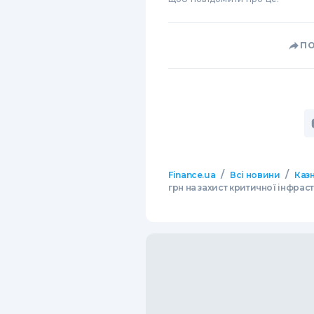
П
/
/
Finance.ua
Всі новини
Казн
грн на захист критичної інфрас