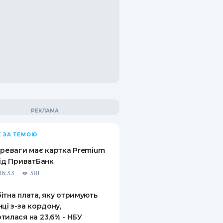
 ЗА ТЕМОЮ
ереваги має картка Premium
від ПриватБанк
16:33
381
ітна плата, яку отримують
нці з-за кордону,
тилася на 23,6% - НБУ