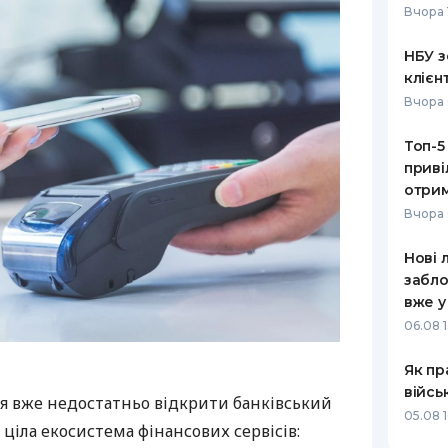
Вчора 
НБУ з
клієн
Вчора 
Топ-5
приві
отрим
Вчора 
Нові 
забло
вже у
06.08 1
Як пр
війсь
я вже недостатньо відкрити банківський
05.08 1
 ціла екосистема фінансових сервісів: