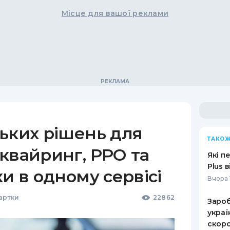
Місце для вашої реклами
ьких рішень для
ТАКОЖ
квайринг, РРО та
Які п
Plus 
ки в одному сервісі
Вчора 
Картки
22862
Зароб
украї
скоро