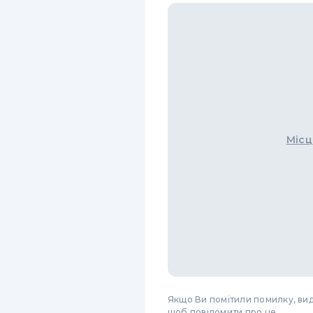
Місц
Якщо Ви помітили помилку, виді
щоб повідомити про це.