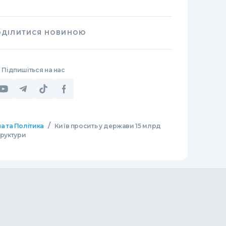
ОДІЛИТИСЯ НОВИНОЮ
Підпишіться на нас
/
а та Політика
Київ просить у держави 15 млрд
труктури