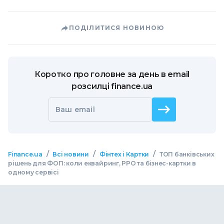
ПОДІЛИТИСЯ НОВИНОЮ
Коротко про головне за день в email
розсилці finance.ua
Ваш email
/
/
/
Finance.ua
Всі новини
Фінтех і Картки
ТОП банківських
рішень для ФОП: коли еквайринг, РРО та бізнес-картки в
одному сервісі