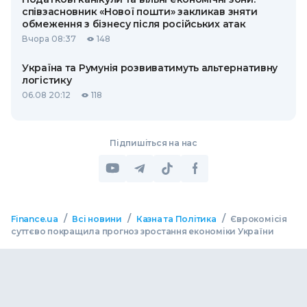
співзасновник «Нової пошти» закликав зняти
обмеження з бізнесу після російських атак
Вчора 08:37
148
Україна та Румунія розвиватимуть альтернативну
логістику
06.08 20:12
118
Підпишіться на нас
/
/
/
Finance.ua
Всі новини
Казна та Політика
Єврокомісія
суттєво покращила прогноз зростання економіки України