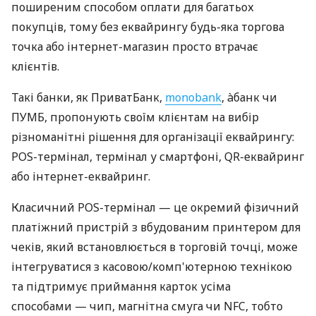
поширеним способом оплати для багатьох
покупців, тому без еквайрингу будь-яка торгова
точка або інтернет-магазин просто втрачає
клієнтів.
Такі банки, як ПриватБанк,
monobank
, àбанк чи
ПУМБ, пропонують своїм клієнтам на вибір
різноманітні рішення для організації еквайрингу:
POS-термінал, термінал у смартфоні, QR-еквайринг
або інтернет-еквайринг.
Класичний POS-термінал — це окремий фізичний
платіжний пристрій з вбудованим принтером для
чеків, який встановлюється в торговій точці, може
інтегруватися з касовою/комп'ютерною технікою
та підтримує приймання карток усіма
способами — чип, магнітна смуга чи NFC, тобто