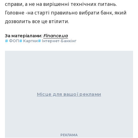
справи, а не на вирішенні технічних питань.
Головне -на старті правильно вибрати банк, який
дозволить все це втілити.
За матеріалами:
Finance.ua
#
ФОП
#
Картки
#
Інтернет-Банкінг
Місце для вашої реклами