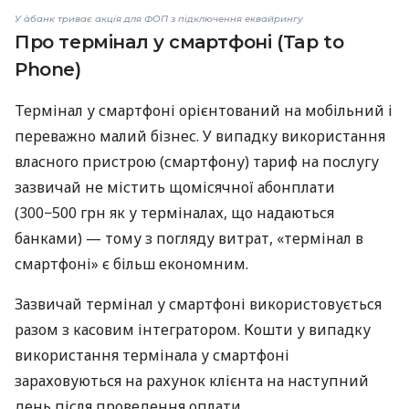
У àбанк триває акція для ФОП з підключення еквайрингу
Про термінал у смартфоні (Tap to
Phone)
Термінал у смартфоні орієнтований на мобільний і
переважно малий бізнес. У випадку використання
власного пристрою (смартфону) тариф на послугу
зазвичай не містить щомісячної абонплати
(300−500 грн як у терміналах, що надаються
банками) — тому з погляду витрат, «термінал в
смартфоні» є більш економним.
Зазвичай термінал у смартфоні використовується
разом з касовим інтегратором. Кошти у випадку
використання термінала у смартфоні
зараховуються на рахунок клієнта на наступний
день після проведення оплати.