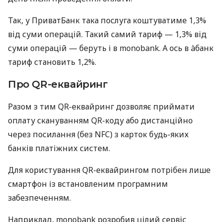
Так, у ПриватБанк така послуга коштуватиме 1,3%
від суми операцій. Такий самий тариф — 1,3% від
суми операцій — беруть і в monobank. А ось в àбанк
тариф становить 1,2%.
Про QR-еквайринг
Разом з тим QR-еквайринг дозволяє приймати
оплату скануванням QR-коду або дистанційно
через посилання (без NFC) з карток будь-яких
банків платіжних систем.
Для користування QR-еквайрингом потрібен лише
смартфон із встановленим програмним
забезпеченням.
Наприклад, monobank розробив цілий сервіс