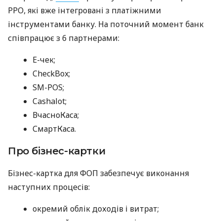
РРО, які вже інтегровані з платіжними
інструментами банку. На поточний момент банк
співпрацює з 6 партнерами:
E-чек;
CheckBox;
SM-POS;
Cashalot;
ВчасноКаса;
СмартКаса.
Про бізнес-картки
Бізнес-картка для ФОП забезпечує виконання
наступних процесів:
окремий облік доходів і витрат;