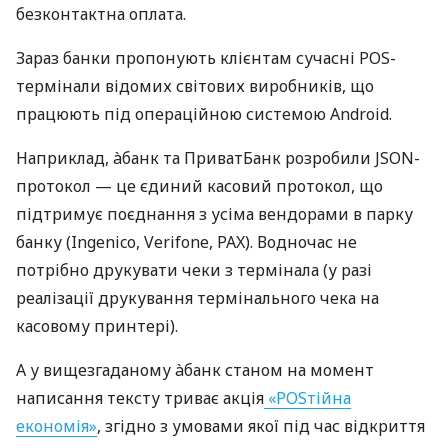
безконтактна оплата.
Зараз банки пропонують клієнтам сучасні POS-
термінали відомих світових виробників, що
працюють під операційною системою Android.
Наприклад, àбанк та ПриватБанк розробили JSON-
протокол — це єдиний касовий протокол, що
підтримує поєднання з усіма вендорами в парку
банку (Ingenico, Verifone, PAX). Водночас не
потрібно друкувати чеки з термінала (у разі
реалізації друкування термінального чека на
касовому принтері).
А у вищезгаданому àбанк станом на момент
написання тексту триває акція
«POSтійна
економія»
, згідно з умовами якої під час відкриття