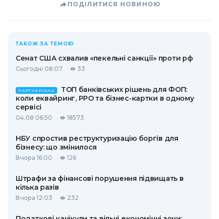
ПОДІЛИТИСЯ НОВИНОЮ
ТАКОЖ ЗА ТЕМОЮ
Сенат США схвалив «пекельні санкції» проти рф
Сьогодні 08:07
33
ТОП банківських рішень для ФОП:
ПАРТНЕРСЬКА
коли еквайринг, РРО та бізнес-картки в одному
сервісі
04.08 06:50
18573
НБУ спростив реструктуризацію боргів для
бізнесу: що змінилося
Вчора 16:00
126
Штрафи за фінансові порушення підвищать в
кілька разів
Вчора 12:03
232
Податкові канікули та вільні економічні зони: