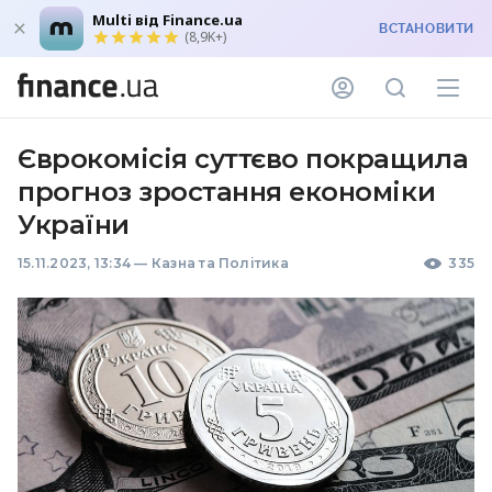
Multi від Finance.ua
ВСТАНОВИТИ
(8,9K+)
Єврокомісія суттєво покращила
прогноз зростання економіки
України
15.11.2023, 13:34
—
Казна та Політика
335