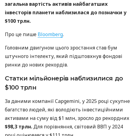
загальна вартість активів найбагатших
інвесторів планети наблизилася до позначки у
$100 трлн.
Про це пише
Bloomberg
.
Головним двигуном цього зростання став бум
штучного інтелекту, який підштовхнув фондові
ринки до нових рекордів.
Статки мільйонерів наблизилися до
$100 трлн
За даними компанії Capgemini, у 2025 році сукупне
багатство людей, які володіють інвестиційними
активами на суму від $1 млн, зросло до рекордних
$98,3 трлн.
Для порівняння, світовий ВВП у 2024
році оцінювався у $111 трлн.