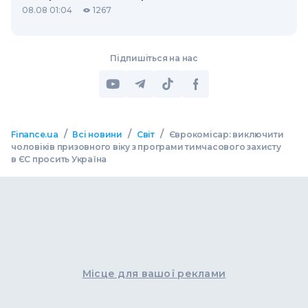
08.08 01:04
1267
Підпишіться на нас
/
/
/
Finance.ua
Всі новини
Світ
Єврокомісар: виключити
чоловіків призовного віку з програми тимчасового захисту
в ЄС просить Україна
Місце для вашої реклами