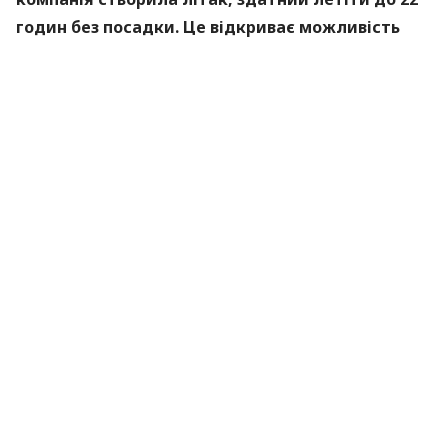
годин без посадки. Це відкриває можливість
прямих комерційних рейсів між такими
містами, як Сідней і Лондон, без традиційних
пересадок.
Про це пише видання
Newatlas
.
Від кораблів до реактивної ери
Маршрути між Австралією та Європою чи США
завжди були випробуванням. Після Другої світової
війни така подорож морем могла тривати до
чотирьох тижнів.
З появою гідролітаків шлях скоротився приблизно
до 12 днів, але з численними зупинками. А в епоху
реактивної авіації з 1959 року переліт зайняв