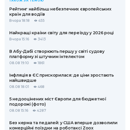
ТАКОЖ ЗА ТЕМОЮ
Рейтинг найбільш небезпечних європейських
країн для водіїв
Вчора 18:18
455
Найкращі країни світу для переїзду у 2026 році
Вчора 15:16
3413
В Абу-Дабі створюють першу у світі судову
платформу зі штучним інтелектом
08.08 19:10
1861
Інфляція в ЄС прискорилася: де ціни зростають
найшвидше
08.08 18:01
468
5 недооцінених міст Європи для бюджетної
подорожі (фото)
08.08 15:16
4287
Без керма та педалей: у США вперше дозволили
комерційні поїздки на роботаксі Zoox