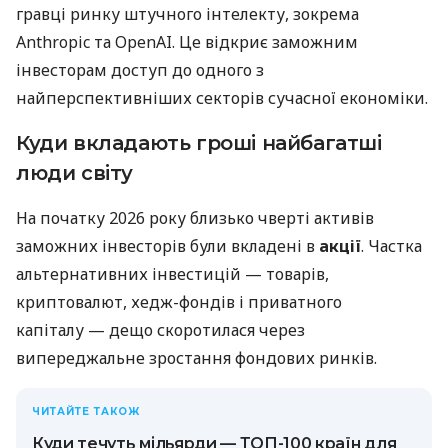
гравці ринку штучного інтелекту, зокрема
Anthropic та OpenAI. Це відкриє заможним
інвесторам доступ до одного з
найперспективніших секторів сучасної економіки.
Куди вкладають гроші найбагатші
люди світу
На початку 2026 року близько чверті активів
заможних інвесторів були вкладені в
акції
. Частка
альтернативних інвестицій — товарів,
криптовалют, хедж-фондів і приватного
капіталу — дещо скоротилася через
випереджальне зростання фондових ринків.
ЧИТАЙТЕ ТАКОЖ
Куди течуть мільярди — ТОП-100 країн для