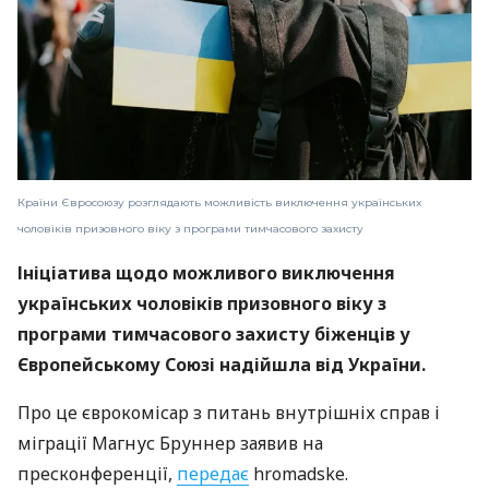
Країни Євросоюзу розглядають можливість виключення українських
чоловіків призовного віку з програми тимчасового захисту
Ініціатива щодо можливого виключення
українських чоловіків призовного віку з
програми тимчасового захисту біженців у
Європейському Союзі надійшла від України.
Про це єврокомісар з питань внутрішніх справ і
міграції Магнус Бруннер заявив на
пресконференції,
передає
hromadske.