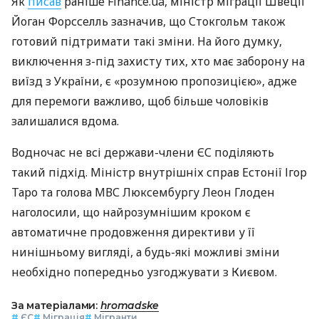
Як
писав
раніше Finance.ua, міністр міграції Швеції
Йоган Форсселль зазначив, що Стокгольм також
готовий підтримати такі зміни. На його думку,
виключення з-під захисту тих, хто має заборону на
виїзд з України, є «розумною пропозицією», адже
для перемоги важливо, щоб більше чоловіків
залишалися вдома.
Водночас не всі держави-члени ЄС поділяють
такий підхід. Міністр внутрішніх справ Естонії Ігор
Таро та голова МВС Люксембургу Леон Глоден
наголосили, що найрозумнішим кроком є
автоматичне продовження директиви у її
нинішньому вигляді, а будь-які можливі зміни
необхідно попередньо узгоджувати з Києвом.
За матеріалами:
hromadske
#
ЄС
#
Міграція
#
Мігранти