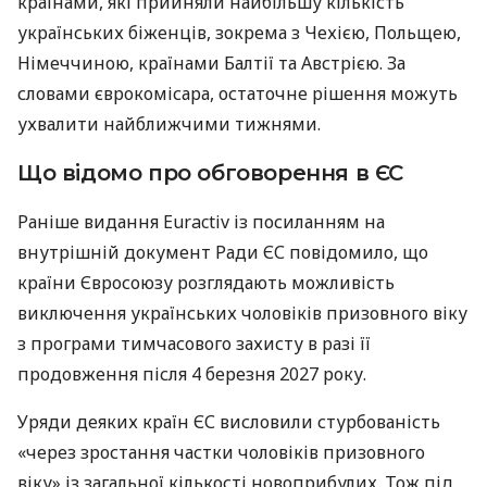
країнами, які прийняли найбільшу кількість
українських біженців, зокрема з Чехією, Польщею,
Німеччиною, країнами Балтії та Австрією. За
словами єврокомісара, остаточне рішення можуть
ухвалити найближчими тижнями.
Що відомо про обговорення в ЄС
Раніше видання Euractiv із посиланням на
внутрішній документ Ради ЄС повідомило, що
країни Євросоюзу розглядають можливість
виключення українських чоловіків призовного віку
з програми тимчасового захисту в разі її
продовження після 4 березня 2027 року.
Уряди деяких країн ЄС висловили стурбованість
«через зростання частки чоловіків призовного
віку» із загальної кількості новоприбулих. Тож під