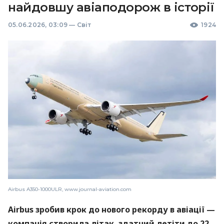
найдовшу авіаподорож в історії
05.06.2026, 03:09
—
Світ
1924
Airbus A350-1000ULR, www.journal-aviation.com
Airbus зробив крок до нового рекорду в авіації —
компанія створила літак, здатний летіти до 22