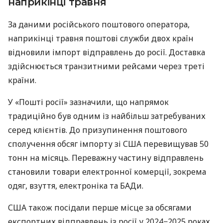
наприкінці травня
За даними російського поштового оператора,
наприкінці травня поштові служби двох країн
відновили імпорт відправлень до росії. Доставка
здійснюється транзитними рейсами через треті
країни.
У «Пошті росії» зазначили, що напрямок
традиційно був одним із найбільш затребуваних
серед клієнтів. До призупинення поштового
сполучення обсяг імпорту зі США перевищував 50
тонн на місяць. Переважну частину відправлень
становили товари електронної комерції, зокрема
одяг, взуття, електроніка та БАДи.
США також посідали перше місце за обсягами
експортних відправлень із росії у 2024−2025 роках.