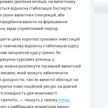
 тривало декілька місяців, на валютному
ться відносна стабілізація. Експерти
 сезон валютних спекуляцій, аби
я придбання валюти на формування
нь зараз сприятливий період.
шити цикл короткострокових інвестицій
з тимчасову відносну стабілізацію курсу
сове зміцнення курсу гривні. Як
рахунок курсових різниць у
оді можна розглянути пасивний валютний
изиками, який можуть забезпечити
дохідністю, такі як валютні облігації чи
язуючи інвестиційний ресурс на довгий
о ліквідність для можливості
тратегії», — пишуть у своєму
огляді
ого з найбільших операторів ринку