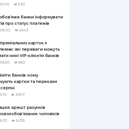
10:00
530
КИ ПО
ВАННЮ
обов’яже банки інформувати
тів про статус платежів
ХОВІ ПОЛІСИ
08:02
2443
І КОМПАНІЇ
 преміальних карток з
леями: які переваги можуть
 ПРО СТРАХОВІ
Ї
ати нині VIP-клієнти банків
06:50
863
А І ОПЛАТА
ліміти банків: кому
И
кують картки та перекази
 серпні
3:10
3907
ацює арешт рахунків
ковозобов’язаних чоловіків
6:33
14315