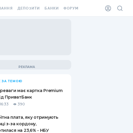
ВАННЯ
ДЕПОЗИТИ
БАНКИ
ФОРУМ
ІЛКА
ВСІ ДЕПОЗИТИ
ВСІ БАНКИ
АННЯ ЖИТЛА ВІД
ДЕПОЗИТИ В USD
ВІДГУКИ ПРО БАНКИ
 ШАХЕДІВ
ДЕПОЗИТИ В EUR
МІКРОФІНАНСОВІ
ХОВКА ЗА КОРДОН
ОРГАНІЗАЦІЇ
БОНУС ДО ДЕПОЗИТІВ
ВІДГУКИ ПРО МФО
УМОВИ АКЦІЇ
КАРТА
 ЗА ТЕМОЮ
ПИТАННЯ ТА ВІДПОВІДІ
ННА ВІНЬЄТКА
ереваги має картка Premium
ДЕПОЗИТНИЙ КАЛЬКУЛЯТОР
від ПриватБанк
 СПІВРОБІТНИКІВ
16:33
390
ПУТІВНИКИ ПО
SSISTANCE
ЗАОЩАДЖЕННЯМ
ітна плата, яку отримують
нці з-за кордону,
АННЯ ВІД
тилася на 23,6% - НБУ
Х ВИПАДКІВ