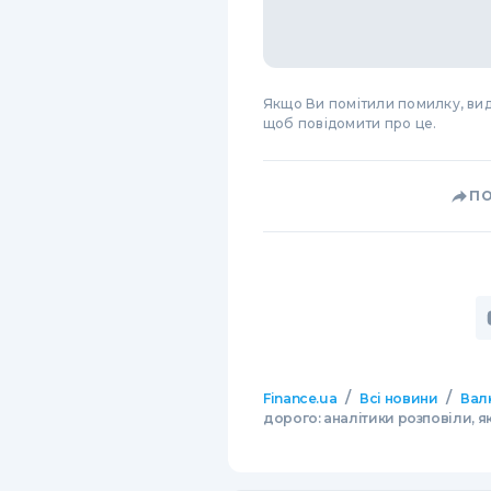
Якщо Ви помітили помилку, виді
щоб повідомити про це.
П
/
/
Finance.ua
Всі новини
Вал
дорого: аналітики розповіли, я