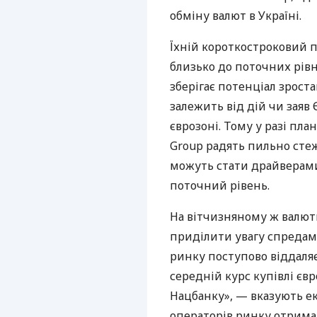
обміну валют в Україні.
Їхній короткостроковий 
близько до поточних рівні
зберігає потенціал зроста
залежить від дій чи заяв
єврозоні. Тому у разі пл
Group радять пильно сте
можуть стати драйверами
поточний рівень.
На вітчизняному ж валют
приділити увагу спредам
ринку поступово віддаляє
середній курс купівлі єв
Нацбанку», — вказують е
операторів ринку отрима