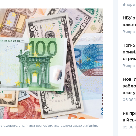
Вчора 
РЕЙТИНГ ДЕБЕТОВИХ
ПУТІВНИ
КАРТОК
СТРАХУ
НБУ з
клієн
ЩОМІСЯЧНИЙ ОГЛЯД
ВСІ СТРА
Вчора 
КЕШБЕКУ
СТРАХОВ
Топ-5
ПУТІВНИКИ ПО
приві
БАНКІВСЬКИХ КАРТКАХ
ВІДГУКИ
КОМПАНІ
отрим
Вчора 
ДОСТАВК
Нові 
КОНТАКТ
забло
вже у
06.08 1
Як пр
війсь
ть дорого: аналітики розповіли, яка валюта зараз вигідніша
05.08 1