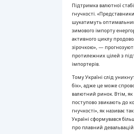
Підтримка валютної стабі
гнучкості. «Представники
шукатимуть оптимальний 
зимового імпорту енергор
активного циклу продовол
зірочкою», — прогнозуют
протилежних цілей з підт
імпортерів.
Тому Україні слід уникну
бік», адже це може спро
валютний ринок. Втім, як
поступово звикають до ко
гнучкості», як називає та
Україні сформувався біль
про плавний девальвацій