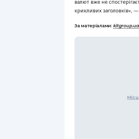
валют вже не спостерігаєт
крикливих заголовків», —
За матеріалами:
kitgroup.u
Місц