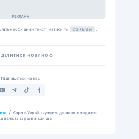
літь необхідний текст і натисніть
Ctrl+Enter
,
ОДІЛИТИСЯ НОВИНОЮ
Підпишіться на нас
/
юта
Євро в Україні купують дешево, продають
ка валюта зараз вигідніша