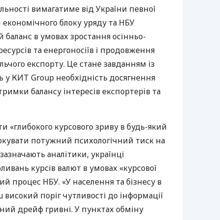
льності вимагатиме від України певної
 економічного блоку уряду та НБУ
баланс в умовах зростання осінньо-
есурсів та енергоносіїв і продовження
ьчого експорту. Це стане завданням із
ь у КИТ Group необхідність досягнення
римки балансу інтересів експортерів та
ти «глибокого курсового зриву в будь-який
вокувати потужний психологічний тиск на
 зазначають аналітики, українці
ливань курсів валют в умовах «курсової
кий процес НБУ. «У населення та бізнесу в
ш високий поріг чутливості до інформації
ний дрейф гривні. У пунктах обміну