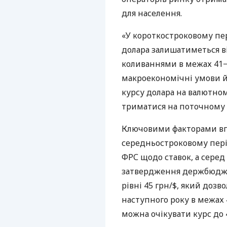
для населення.
«У короткостроковому пе
долара залишатиметься в
коливаннями в межах 41−
макроекономічні умови й
курсу долара на валютно
триматися на поточному 
Ключовими факторами впл
середньостроковому пері
ФРС щодо ставок, а серед
затвердження держбюдже
рівні 45 грн/$, який доз
наступного року в межах 
можна очікувати курс до 4