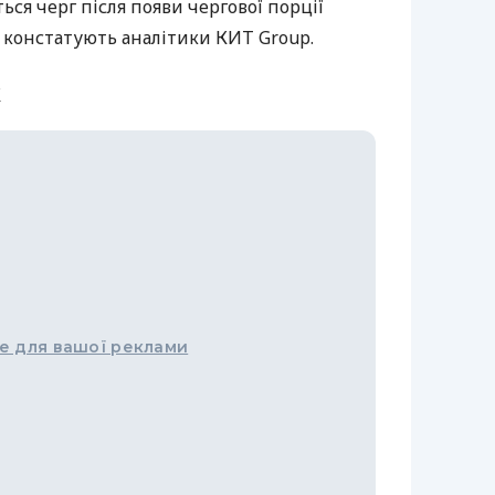
ься черг після появи чергової порції
 констатують аналітики КИТ Group.
a
е для вашої реклами