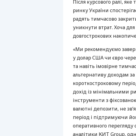
Після курсового ралі, яке
ринку України спостерігає
радять тимчасово закрити
уникнути втрат. Хоча дл
довгострокових накопиче
«Ми рекомендуємо завер
у долар США чи євро чере
та навіть імовірне тимча
альтернативу доходам за 
короткостроковому пері
дохід із мінімальними р
інструменти з фіксованою 
валютні депозити, не зв’
період і підтримуючи йог
оперативного перегляду с
аналітики КИТ Group, одн