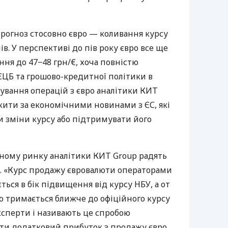
прогноз стосовно євро — коливання курсу
в. У перспективі до пів року євро все ще
ння до 47−48 грн/€, хоча повністю
 ЄЦБ та грошово-кредитної політики в
анування операцій з євро аналітики КИТ
жити за економічними новинами з ЄС, які
 зміни курсу або підтримувати його
ному ринку аналітики КИТ Group радять
. «Курс продажу євровалюти операторами
ться в бік підвищення від курсу НБУ, а от
ро тримається ближче до офіційного курсу
ксперти і називають це спробою
ти додатковий прибуток з продажу євро