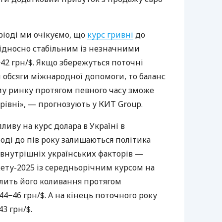
ріоді ми очікуємо, що
курс гривні
до
ідносно стабільним із незначними
42 грн/$. Якщо збережуться поточні
 обсяги міжнародної допомоги, то баланс
му ринку протягом певного часу зможе
рівні», — прогнозують у КИТ Group.
иву на курс долара в Україні в
оді до пів року залишаються політика
 внутрішніх українських факторів —
ту-2025 із середньорічним курсом на
волить його коливання протягом
44−46 грн/$. А на кінець поточного року
3 грн/$.