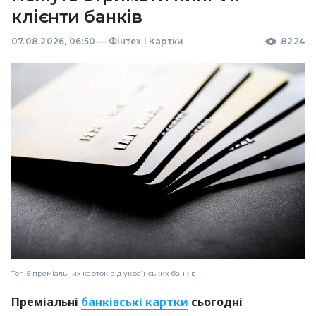
клієнти банків
07.08.2026, 06:50
—
Фінтех і Картки
8224
Топ-5 преміальних карток від українських банків
Преміальні
банківські картки
сьогодні