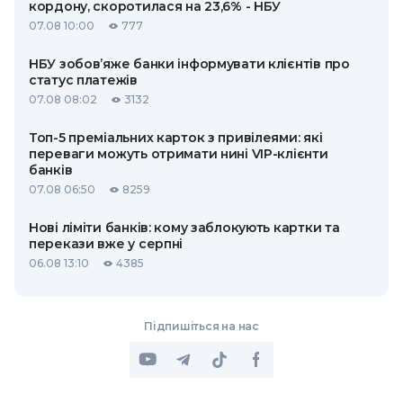
кордону, скоротилася на 23,6% - НБУ
07.08 10:00
777
НБУ зобов’яже банки інформувати клієнтів про
статус платежів
07.08 08:02
3132
Топ-5 преміальних карток з привілеями: які
переваги можуть отримати нині VIP-клієнти
банків
07.08 06:50
8259
Нові ліміти банків: кому заблокують картки та
перекази вже у серпні
06.08 13:10
4385
Підпишіться на нас