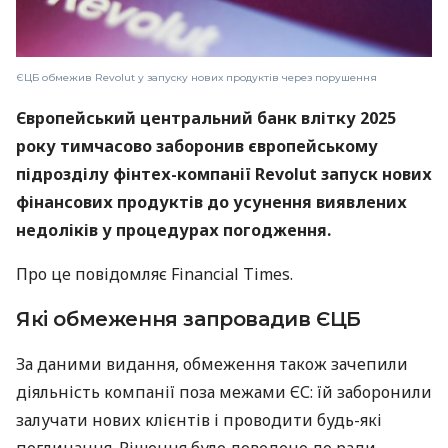
ЄЦБ обмежив Revolut у запуску нових продуктів через порушення
Європейський центральний банк влітку 2025
року тимчасово заборонив європейському
підрозділу фінтех-компанії Revolut запуск нових
фінансових продуктів до усунення виявлених
недоліків у процедурах погодження.
Про це повідомляє Financial Times.
Які обмеження запровадив ЄЦБ
За даними видання, обмеження також зачепили
діяльність компанії поза межами ЄС: їй заборонили
залучати нових клієнтів і проводити будь-які
поглинання. Рішення було доведено до ради