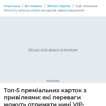
/
/
/
Finance.ua
Всі новини
Фінтех і Картки
ЄЦБ обмежив
Revolut у запуску нових продуктів через порушення
Місце для вашої реклами
Топ-5 преміальних карток з
привілеями: які переваги
можуть отримати нині VIP-