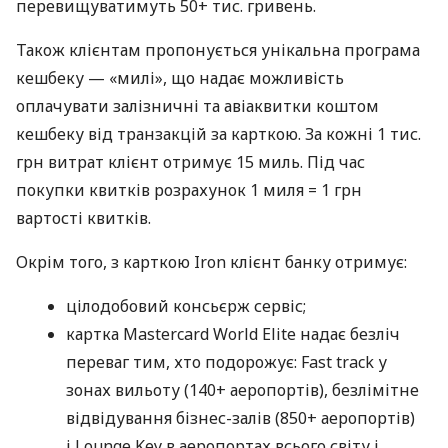
перевищуватимуть 50+ тис. гривень.
Також клієнтам пропонується унікальна програма
кешбеку — «милі», що надає можливість
оплачувати залізничні та авіаквитки коштом
кешбеку від транзакцій за карткою. За кожні 1 тис.
грн витрат клієнт отримує 15 миль. Під час
покупки квитків розрахунок 1 миля = 1 грн
вартості квитків.
Окрім того, з карткою Iron клієнт банку отримує:
цілодобовий консьєрж сервіс;
картка Mastercard World Elite надає безліч
переваг тим, хто подорожує: Fast track у
зонах вильоту (140+ аеропортів), безлімітне
відвідування бізнес-залів (850+ аеропортів)
і Lounge Key в аеропортах всього світу і