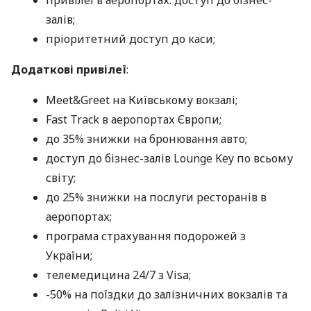
привілеї в аеропортах: доступ до бізнес-
залів;
пріоритетний доступ до каси;
Додаткові привілеї
:
Meet&Greet на Київському вокзалі;
Fast Track в аеропортах Європи;
до 35% знижки на бронювання авто;
доступ до бізнес-залів Lounge Key по всьому
світу;
до 25% знижки на послуги ресторанів в
аеропортах;
програма страхування подорожей з
України;
телемедицина 24/7 з Visa;
-50% на поїздки до залізничних вокзалів та