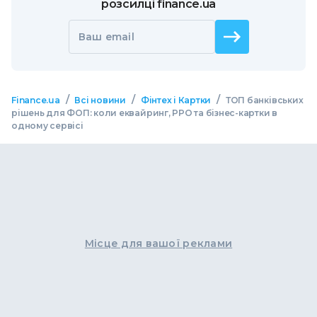
розсилці finance.ua
Ваш email
/
/
/
Finance.ua
Всі новини
Фінтех і Картки
ТОП банківських
рішень для ФОП: коли еквайринг, РРО та бізнес-картки в
одному сервісі
Місце для вашої реклами