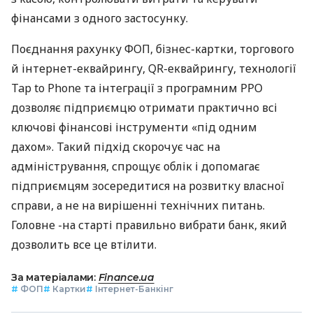
фінансами з одного застосунку.
Поєднання рахунку ФОП, бізнес-картки, торгового
й інтернет-еквайрингу, QR-еквайрингу, технології
Tap to Phone та інтеграції з програмним РРО
дозволяє підприємцю отримати практично всі
ключові фінансові інструменти «під одним
дахом». Такий підхід скорочує час на
адміністрування, спрощує облік і допомагає
підприємцям зосередитися на розвитку власної
справи, а не на вирішенні технічних питань.
Головне -на старті правильно вибрати банк, який
дозволить все це втілити.
За матеріалами:
Finance.ua
#
ФОП
#
Картки
#
Інтернет-Банкінг