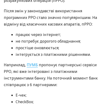
розрахункових операцій (пРРО).
Після змін у законодавстві використання
програмних РРО стало значно популярнішим. На
відміну від класичних касових апаратів, пРРО:
працює через інтернет;
не потребує дорогого обладнання;
простіше оновлюється;
інтегрується з платіжними рішеннями.
Наприклад,
ПУМБ
пропонує партнерські сервіси
РРО, які вже інтегровані з платіжними
інструментами банку. На поточний момент банк
співпрацює з 6 партнерами:
E-чек;
CheckBox;