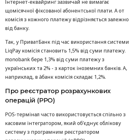
Інтернет-еквайринг зазвичай не вимагає
щомісячної фіксованої абонентської плати. А от
комісія з кожного платежу відрізняється залежно
від банку.
Так, у ПриватБанк під час використання системи
LiqPay комісія становить 1,5% від суми платежу.
monobank бере 1,3% від суми платежу з
українських та 2% - з карток іноземних банків. А,
наприклад, в àбанк комісія складає 1,2%.
Про реєстратор розрахункових
операцій (РРО)
POS-термінал часто використовується спільно з
касовим інтегратором, який об’єднує облікову
систему з програмним реєстратором