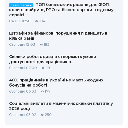
ТОП банківських рішень для ФОП:
ПАРТНЕРСЬКА
коли еквайринг, РРО та бізнес-картки в одному
сервісі
04.08 06:50
10411
Штрафи за фінансові порушення підвищать в
кілька разів
Сьогодні 12:03
183
Скільки роботодавців створюють умови
доступності для працівників
Сьогодні 07:00
99
40% працівників в Україні не мають жодних
бонусів на роботі
Сьогодні 06:03
177
Соціальні виплати в Німеччині: скільки платять у
2026 році
Сьогодні 05:02
250