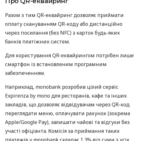
Про QR-еквайринг
Разом з тим QR-еквайринг дозволяє приймати
оплату скануванням QR-коду або дистанційно
через посилання (без NFC) з карток будь-яких
банків платіжних систем.
Для користування QR-еквайрингом потрібен лише
смартфон із встановленим програмним
забезпеченням.
Наприклад, monobank розробив цілий сервіс
Expirenza by mono для ресторанів, кафе та інших
закладів, що дозволяє відвідувачам через QR-код
переглядати меню, оплачувати рахунок (зокрема
Apple/Google Pay), залишати чайові та відгуки без
участі офіціанта. Комісія за приймання таких
платежів у monobank складає 1,3% від суми з усіх