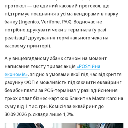
протокол — це єдиний касовий протокол, що
підтримує поєднання з усіма вендорами в парку
банку (Ingenico, Verifone, PAX). Водночас не
потрібно друкувати чеки з термінала (у разі
реалізації друкування термінального чека на
касовому принтері).
А у вищезгаданому àбанк станом на момент
написання тексту триває акція
«POSтійна
економія»
, згідно з умовами якої під час відкриття
рахунку ФОП є можливість підключити еквайринг
без абонплати за POS-термінал у разі здійснення
трьох оплат бізнес-карткою Блакитна Mastercard на
суму від 1 тис. грн. Комісія за еквайринг до
30.09.2026 р. складе лише 1,2%.