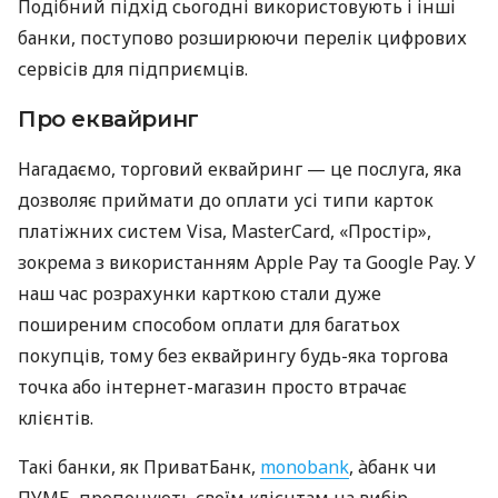
Подібний підхід сьогодні використовують і інші
банки, поступово розширюючи перелік цифрових
сервісів для підприємців.
Про еквайринг
Нагадаємо, торговий еквайринг — це послуга, яка
дозволяє приймати до оплати усі типи карток
платіжних систем Visa, MasterCard, «Простір»,
зокрема з використанням Apple Pay та Google Pay. У
наш час розрахунки карткою стали дуже
поширеним способом оплати для багатьох
покупців, тому без еквайрингу будь-яка торгова
точка або інтернет-магазин просто втрачає
клієнтів.
Такі банки, як ПриватБанк,
monobank
, àбанк чи
ПУМБ, пропонують своїм клієнтам на вибір