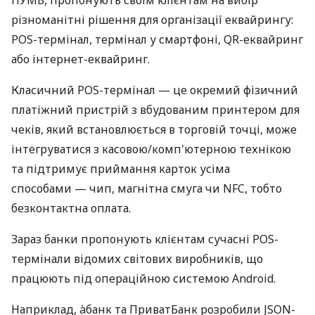
різноманітні рішення для організації еквайрингу:
POS-термінал, термінал у смартфоні, QR-еквайринг
або інтернет-еквайринг.
Класичний POS-термінал — це окремий фізичний
платіжний пристрій з вбудованим принтером для
чеків, який встановлюється в торговій точці, може
інтегруватися з касовою/комп'ютерною технікою
та підтримує приймання карток усіма
способами — чип, магнітна смуга чи NFC, тобто
безконтактна оплата.
Зараз банки пропонують клієнтам сучасні POS-
термінали відомих світових виробників, що
працюють під операційною системою Android.
Наприклад, àбанк та ПриватБанк розробили JSON-