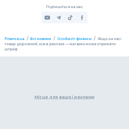
Підпишіться на нас
/
/
/
Finance.ua
Всі новини
Особисті фінанси
Якщо на касі
товар дорожчий, ніж в рекламі — магазин може отримати
штраф
Місце для вашої реклами