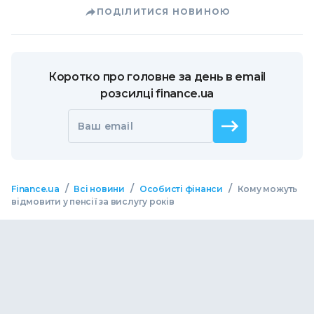
ПОДІЛИТИСЯ НОВИНОЮ
Коротко про головне за день в email
розсилці finance.ua
Ваш email
/
/
/
Finance.ua
Всі новини
Особисті фінанси
Кому можуть
відмовити у пенсії за вислугу років