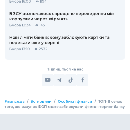
Вчора 16:00
1194
В ЗСУ розпочалось спрощене переведення між
корпусами через «Армія+»
Вчора 13:34
145
Нові ліміти банків: кому заблокують картки та
перекази вже у серпні
Вчора 13:10
2532
Підпишіться на нас
/
/
/
Finance.ua
Всі новини
Особисті фінанси
ТОП-11 ознак
того, що рахунок ФОП може заблокувати фінмоніторинг банку