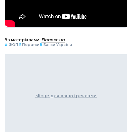
За матеріалами:
Finance.ua
#
ФОП
#
Податки
#
Банки України
Місце для вашої реклами