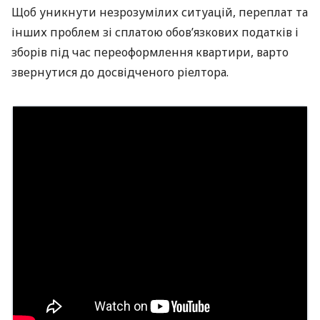
Щоб уникнути незрозумілих ситуацій, переплат та
інших проблем зі сплатою обов’язкових податків і
зборів під час переоформлення квартири, варто
звернутися до досвідченого ріелтора.