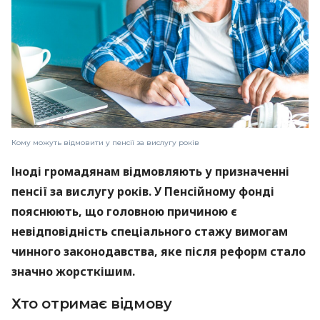
Кому можуть відмовити у пенсії за вислугу років
Іноді громадянам відмовляють у призначенні
пенсії за вислугу років. У Пенсійному фонді
пояснюють, що головною причиною є
невідповідність спеціального стажу вимогам
чинного законодавства, яке після реформ стало
значно жорсткішим.
Хто отримає відмову