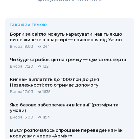
ТАКОЖ ЗА ТЕМОЮ
Борги за світло можуть нарахувати, навіть якщо
ви не живете в квартирі — пояснення від Yasno
Вчора 18:03
244
Чи буде стрибок цін на гречку — думка експерта
Вчора 17:20
122
Киянам виплатять до 1000 грн до Дня
Незалежності: хто отримає допомогу
Вчора 17:03
1635
Яке базове забезпечення в Іспанії (розміри та
умови)
Вчора 16:00
1194
В ЗСУ розпочалось спрощене переведення між
корпусами через «Армія+»