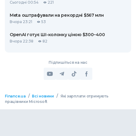
Сьогодні 00:54
221
Meta оштрафували на рекордні $567 млн
Вчора 23:21
53
OpenAI готує ШІ-колонку ціною $300−400
Вчора 22:38
82
Підпишіться на нас
/
/
Finance.ua
Всі новини
Які зарплати отримують
працівники Microsoft