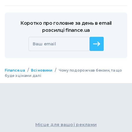
Коротко про головне за день в email
розсилці finance.ua
Ваш email
/
/
Finance.ua
Всі новини
Чому подорожчав бензин, та що
буде з цінами далі
Місце для вашої реклами