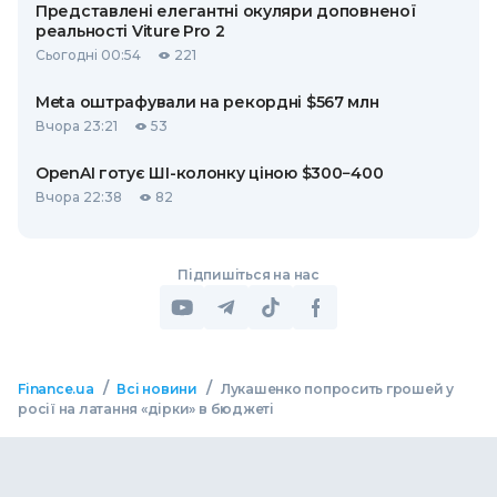
Представлені елегантні окуляри доповненої
реальності Viture Pro 2
Сьогодні 00:54
221
Meta оштрафували на рекордні $567 млн
Вчора 23:21
53
OpenAI готує ШІ-колонку ціною $300−400
Вчора 22:38
82
Підпишіться на нас
/
/
Finance.ua
Всі новини
Лукашенко попросить грошей у
росії на латання «дірки» в бюджеті