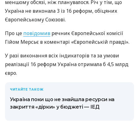
меншому обсязі, ніж планувалося. Річ у тім, що
Україна не виконала 3 із 16 реформ, обіцяних
Європейському Союзові.
Про це
повідомив
речник Європейської комісії
Гійом Мерсьє в коментарі «Європейській правді».
У разі виконання всіх індикаторів та за умови
реалізації 16 реформ Україна отримала б 4,5 млрд
євро.
ЧИТАЙТЕ ТАКОЖ
Україна поки що не знайшла ресурси на
закриття «дірки» у бюджеті — ІЕД
Україна подала запит на часткову виплату цього
траншу 6 червня 2025 року. У цьому запиті