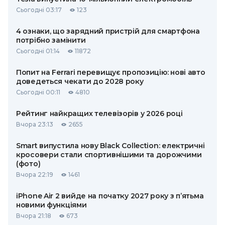
Сьогодні 03:17
123
4 ознаки, що зарядний пристрій для смартфона
потрібно замінити
Сьогодні 01:14
11872
Попит на Ferrari перевищує пропозицію: нові авто
доведеться чекати до 2028 року
Сьогодні 00:11
4810
Рейтинг найкращих телевізорів у 2026 році
Вчора 23:13
2655
Smart випустила нову Black Collection: електричні
кросовери стали спортивнішими та дорожчими
(фото)
Вчора 22:19
1461
iPhone Air 2 вийде на початку 2027 року з п’ятьма
новими функціями
Вчора 21:18
673