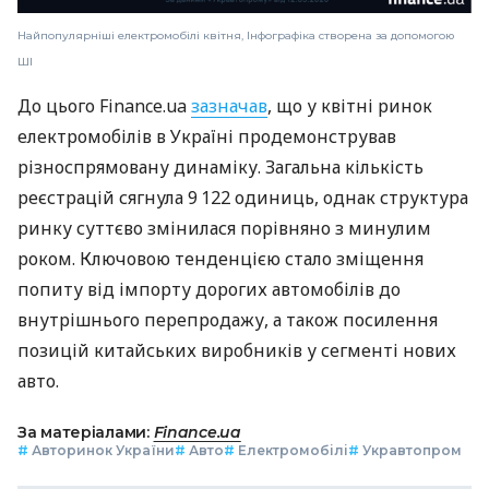
Найпопулярніші електромобілі квітня, Інфографіка створена за допомогою
ШІ
До цього Finance.ua
зазначав
, що у квітні ринок
електромобілів в Україні продемонстрував
різноспрямовану динаміку. Загальна кількість
реєстрацій сягнула 9 122 одиниць, однак структура
ринку суттєво змінилася порівняно з минулим
роком. Ключовою тенденцією стало зміщення
попиту від імпорту дорогих автомобілів до
внутрішнього перепродажу, а також посилення
позицій китайських виробників у сегменті нових
авто.
За матеріалами:
Finance.ua
#
Авторинок України
#
Авто
#
Електромобілі
#
Укравтопром