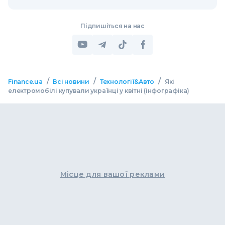
Підпишіться на нас
/
/
/
Finance.ua
Всі новини
Технології&Авто
Які
електромобілі купували українці у квітні (інфографіка)
Місце для вашої реклами