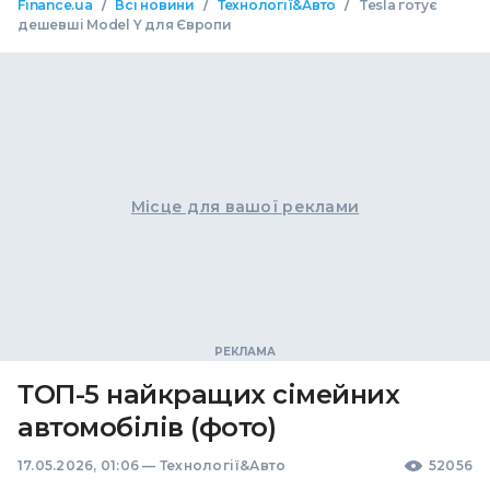
/
/
/
Finance.ua
Всі новини
Технології&Авто
Tesla готує
дешевші Model Y для Європи
Місце для вашої реклами
ТОП-5 найкращих сімейних
автомобілів (фото)
17.05.2026, 01:06
—
Технології&Авто
52056