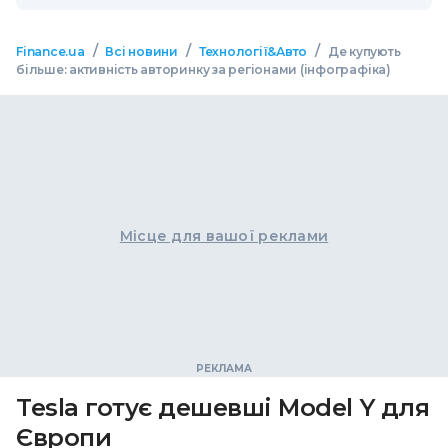
/
/
/
Finance.ua
Всі новини
Технології&Авто
Де купують
більше: активність авторинку за регіонами (інфографіка)
Місце для вашої реклами
Tesla готує дешевші Model Y для
Європи