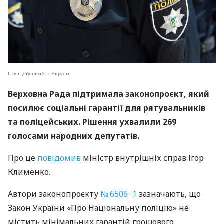
Поліцейський в Україні
Верховна Рада підтримала законопроєкт, який
посилює соціальні гарантії для рятувальників
та поліцейських. Рішення ухвалили 269
голосами народних депутатів.
Про це
повідомив
міністр внутрішніх справ Ігор
Клименко.
Автори законопроєкту
№ 6506−1
зазначають, що
Закон України «Про Національну поліцію» не
містить мінімальних гарантій грошового