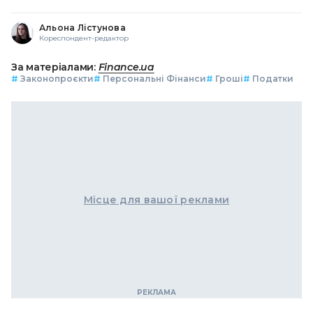
Альона Лістунова
Кореспондент-редактор
За матеріалами:
Finance.ua
#
Законопроєкти
#
Персональні Фінанси
#
Гроші
#
Податки
Місце для вашої реклами