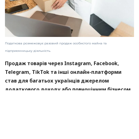
Податкова розмежовує разовий продаж особистого майна та
підприємницьку діяльність.
Продаж товарів через Instagram, Facebook,
Telegram, TikTok та інші онлайн-платформи
став для багатьох українців джерелом
додаткового доходу або повноцінним бізнесом.
Водночас податкова служба дедалі активніше
контролює інтернет-торгівлю та перевіряє
продавців, які регулярно отримують кошти за
реалізовані товари, але не зареєстровані як
підприємці.