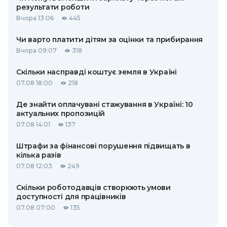
результати роботи
Вчора 13:06
445
Чи варто платити дітям за оцінки та прибирання
Вчора 09:07
318
Скільки насправді коштує земля в Україні
07.08 18:00
218
Де знайти оплачувані стажування в Україні: 10
актуальних пропозицій
07.08 14:01
137
Штрафи за фінансові порушення підвищать в
кілька разів
07.08 12:03
249
Скільки роботодавців створюють умови
доступності для працівників
07.08 07:00
135