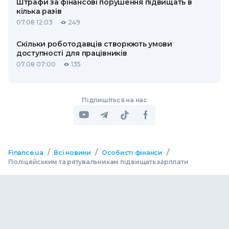
Штрафи за фінансові порушення підвищать в
кілька разів
07.08 12:03
249
Скільки роботодавців створюють умови
доступності для працівників
07.08 07:00
135
Підпишіться на нас
/
/
/
Finance.ua
Всі новини
Особисті фінанси
Поліцейським та рятувальникам підвищать зарплати