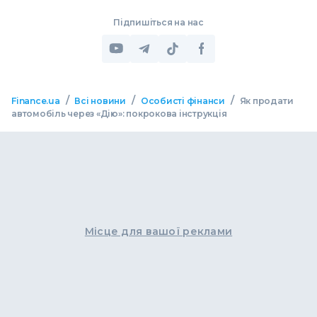
Підпишіться на нас
/
/
/
Finance.ua
Всі новини
Особисті фінанси
Як продати
автомобіль через «Дію»: покрокова інструкція
Місце для вашої реклами