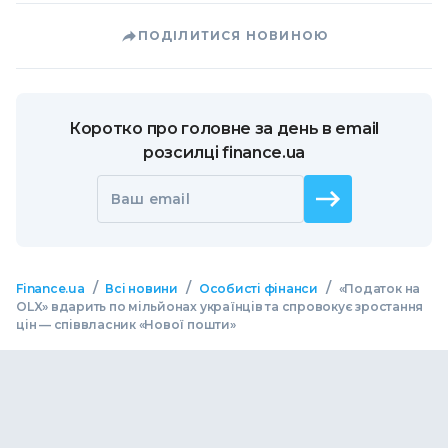
ПОДІЛИТИСЯ НОВИНОЮ
Коротко про головне за день в email
розсилці finance.ua
Ваш email
/
/
/
Finance.ua
Всі новини
Особисті фінанси
«Податок на
OLX» вдарить по мільйонах українців та спровокує зростання
цін — співвласник «Нової пошти»