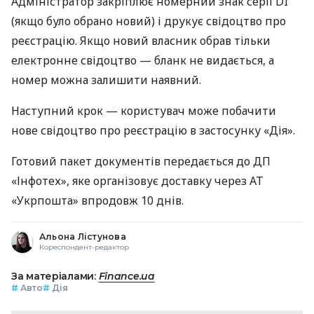
Адміністратор закріплює номерний знак серії DI
(якщо було обрано новий) і друкує свідоцтво про
реєстрацію. Якщо новий власник обрав тільки
електронне свідоцтво — бланк не видається, а
номер можна залишити наявний.
Наступний крок — користувач може побачити
нове свідоцтво про реєстрацію в застосунку «Дія».
Готовий пакет документів передається до ДП
«Інфотех», яке організовує доставку через АТ
«Укрпошта» впродовж 10 днів.
Альона Лістунова
Кореспондент-редактор
За матеріалами:
Finance.ua
#
Авто
#
Дія