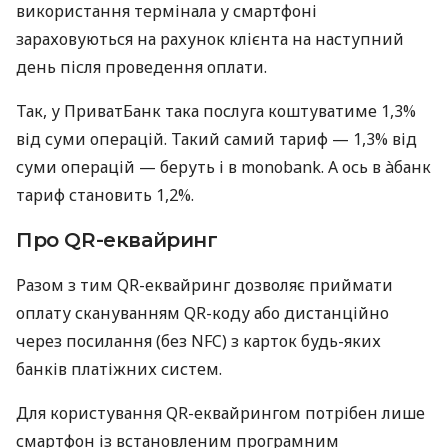
використання термінала у смартфоні
зараховуються на рахунок клієнта на наступний
день після проведення оплати.
Так, у ПриватБанк така послуга коштуватиме 1,3%
від суми операцій. Такий самий тариф — 1,3% від
суми операцій — беруть і в monobank. А ось в àбанк
тариф становить 1,2%.
Про QR-еквайринг
Разом з тим QR-еквайринг дозволяє приймати
оплату скануванням QR-коду або дистанційно
через посилання (без NFC) з карток будь-яких
банків платіжних систем.
Для користування QR-еквайрингом потрібен лише
смартфон із встановленим програмним