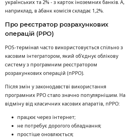
українських та 2% - з карток іноземних банків. А,
наприклад, в àбанк комісія складає 1,2%.
Про реєстратор розрахункових
операцій (РРО)
POS-термінал часто використовується спільно з
касовим інтегратором, який об’єднує облікову
систему з програмним реєстратором
розрахункових операцій (пРРО).
Після змін у законодавстві використання
програмних РРО стало значно популярнішим. На
відміну від класичних касових апаратів, пРРО:
працює через інтернет;
не потребує дорогого обладнання;
простіше оновлюється;