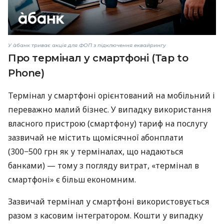
У àбанк триває акція для ФОП з підключення еквайрингу
Про термінал у смартфоні (Tap to
Phone)
Термінал у смартфоні орієнтований на мобільний і
переважно малий бізнес. У випадку використання
власного пристрою (смартфону) тариф на послугу
зазвичай не містить щомісячної абонплати
(300−500 грн як у терміналах, що надаються
банками) — тому з погляду витрат, «термінал в
смартфоні» є більш економним.
Зазвичай термінал у смартфоні використовується
разом з касовим інтегратором. Кошти у випадку