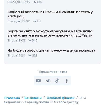
Сьогодні 06:03
106
Соціальні виплати в Німеччині: скільки платять у
2026 році
Сьогодні 05:02
158
Борги за світло можуть нарахувати, навіть якщо
ви не живете в квартирі — пояснення від Yasno
Вчора 18:03
543
Чи буде стрибок цін на гречку — думка експерта
Вчора 17:20
221
Підпишіться на нас
/
/
/
Finance.ua
Всі новини
Особисті фінанси
ВПО
витрачають на оренду житла 70% свого доходу