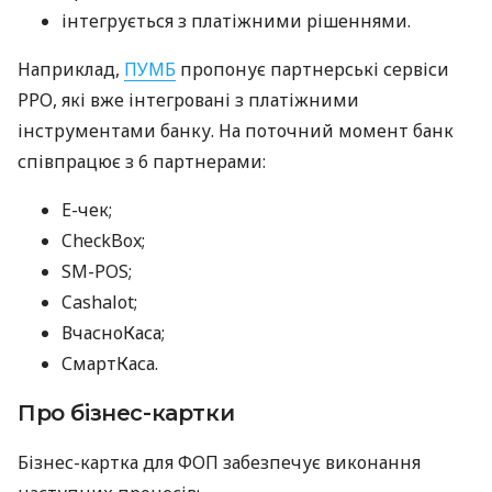
інтегрується з платіжними рішеннями.
Наприклад,
ПУМБ
пропонує партнерські сервіси
РРО, які вже інтегровані з платіжними
інструментами банку. На поточний момент банк
співпрацює з 6 партнерами:
E-чек;
CheckBox;
SM-POS;
Cashalot;
ВчасноКаса;
СмартКаса.
Про бізнес-картки
Бізнес-картка для ФОП забезпечує виконання