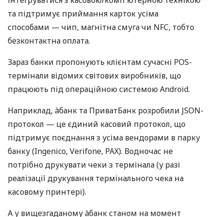
інтегруватися з касовою/комп'ютерною технікою
та підтримує приймання карток усіма
способами — чип, магнітна смуга чи NFC, тобто
безконтактна оплата.
Зараз банки пропонують клієнтам сучасні POS-
термінали відомих світових виробників, що
працюють під операційною системою Android.
Наприклад, àбанк та ПриватБанк розробили JSON-
протокол — це єдиний касовий протокол, що
підтримує поєднання з усіма вендорами в парку
банку (Ingenico, Verifone, PAX). Водночас не
потрібно друкувати чеки з термінала (у разі
реалізації друкування термінального чека на
касовому принтері).
А у вищезгаданому àбанк станом на момент