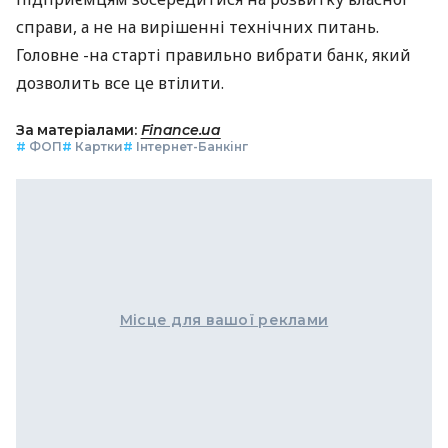
справи, а не на вирішенні технічних питань.
Головне -на старті правильно вибрати банк, який
дозволить все це втілити.
За матеріалами:
Finance.ua
#
ФОП
#
Картки
#
Інтернет-Банкінг
Місце для вашої реклами