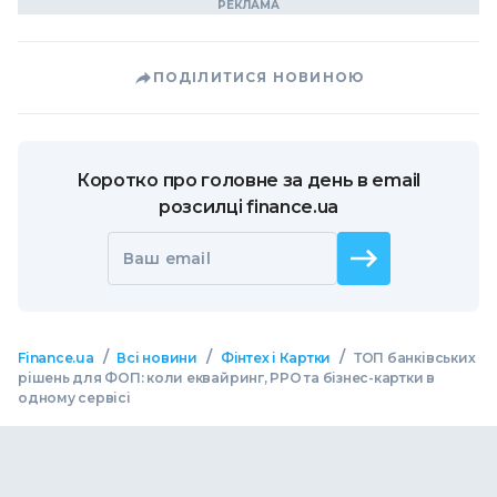
ПОДІЛИТИСЯ НОВИНОЮ
Коротко про головне за день в email
розсилці finance.ua
Ваш email
/
/
/
Finance.ua
Всі новини
Фінтех і Картки
ТОП банківських
рішень для ФОП: коли еквайринг, РРО та бізнес-картки в
одному сервісі