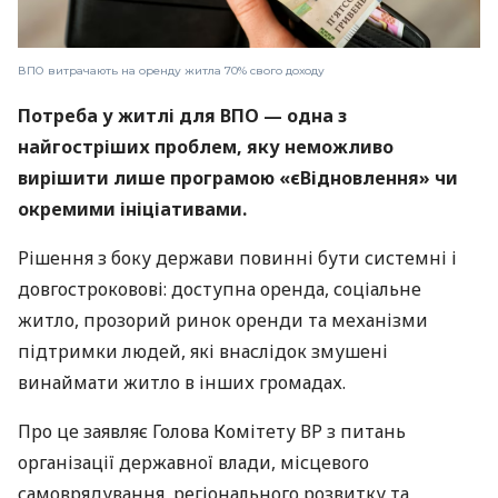
ВПО витрачають на оренду житла 70% свого доходу
Потреба у житлі для ВПО — одна з
найгостріших проблем, яку неможливо
вирішити лише програмою «єВідновлення» чи
окремими ініціативами.
Рішення з боку держави повинні бути системні і
довгостроковові: доступна оренда, соціальне
житло, прозорий ринок оренди та механізми
підтримки людей, які внаслідок змушені
винаймати житло в інших громадах.
Про це заявляє Голова Комітету ВР з питань
організації державної влади, місцевого
самоврядування, регіонального розвитку та