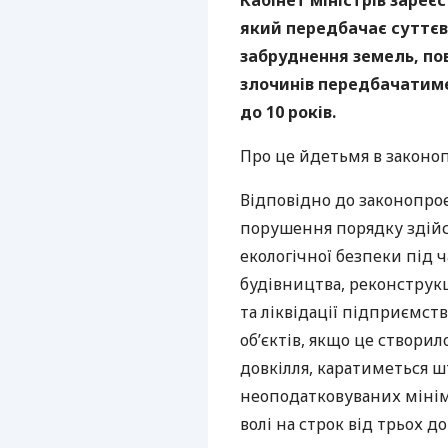
Кабінет міністрів зареє
який передбачає суттєв
забруднення земель, пов
злочинів передбачатимет
до 10 років.
Про це йдетьмя в законо
Відповідно до законопро
порушення порядку здійс
екологічної безпеки під 
будівництва, реконструкц
та ліквідації підприємств
об’єктів, якщо це створи
довкілля, каратиметься ш
неоподатковуваних мінім
волі на строк від трьох до