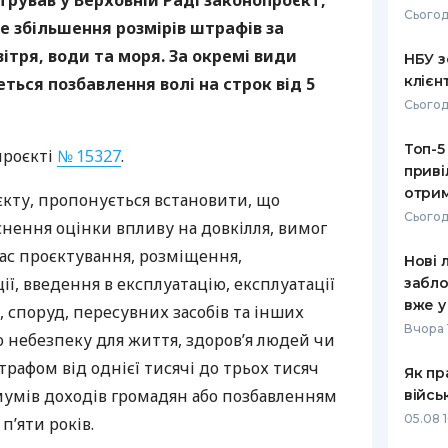
стрував у Верховній Раді законопроєкт,
Сьогод
е збільшення розмірів штрафів за
РЕЙТИНГ ДЕБЕТОВИХ
ПУТІВНИ
КАРТОК
СТРАХУ
ітря, води та моря. За окремі види
НБУ з
клієн
ься позбавлення волі на строк від 5
ЩОМІСЯЧНИЙ ОГЛЯД
ВСІ СТРА
Сьогод
КЕШБЕКУ
СТРАХОВ
Топ-5
ПУТІВНИКИ ПО
проєкті
№ 15327
.
приві
БАНКІВСЬКИХ КАРТКАХ
ВІДГУКИ
КОМПАНІ
отрим
єкту, пропонується встановити, що
Сьогод
нення оцінки впливу на довкілля, вимог
ДОСТАВК
час проєктування, розміщення,
Нові 
КОНТАКТ
ії, введення в експлуатацію, експлуатації
забло
вже у
, споруд, пересувних засобів та інших
Вчора 
ло небезпеку для життя, здоров’я людей чи
трафом від однієї тисячі до трьох тисяч
Як пр
умів доходів громадян або позбавленням
війсь
05.08 1
 п’яти років.