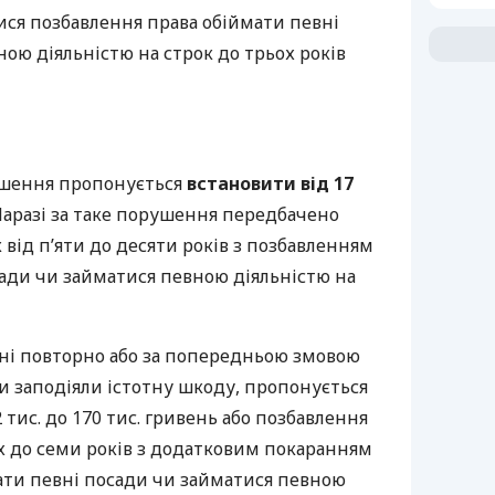
ися позбавлення права обіймати певні
ою діяльністю на строк до трьох років
ушення пропонується
встановити від 17
аразі за таке порушення передбачено
 від п’яти до десяти років з позбавленням
сади чи займатися певною діяльністю на
ені повторно або за попередньою змовою
ни заподіяли істотну шкоду, пропонується
 тис. до 170 тис. гривень або позбавлення
ох до семи років з додатковим покаранням
мати певні посади чи займатися певною