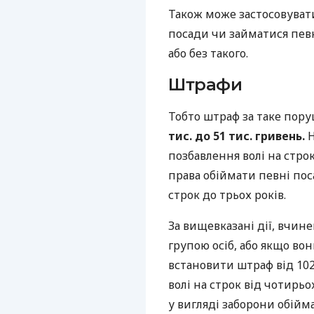
Також може застосовуват
посади чи займатися певн
або без такого.
Штрафи
Тобто штраф за таке пор
тис. до 51 тис. гривень.
Н
позбавлення волі на строк
права обіймати певні по
строк до трьох років.
За вищевказані дії, вчин
групою осіб, або якщо во
встановити штраф від 102
волі на строк від чотирь
у вигляді заборони обій