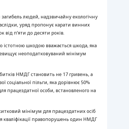
и загибель людей, надзвичайну екологічну
наслідки, уряд пропонує карати винних
к від п’яти до десяти років.
о істотною шкодою вважається шкода, яка
перевищує неоподатковуваний мінімум
битків НМДГ становить не 17 гривень, а
ої соціальної пільги, яка дорівнює 50%
ля працездатної особи, встановленого на
ожитковий мінімум для працездатних осіб
для кваліфікації правопорушень один НМДГ