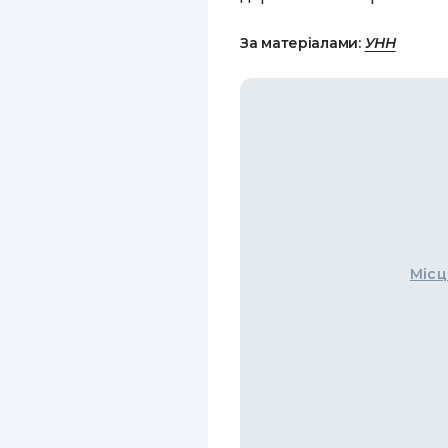
За матеріалами:
УНН
Місц