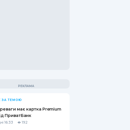
 ЗА ТЕМОЮ
ереваги має картка Premium
від ПриватБанк
ні 16:33
192