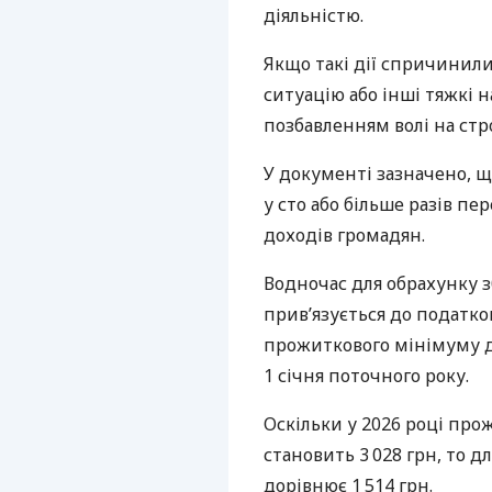
діяльністю.
Якщо такі дії спричинил
ситуацію або інші тяжкі 
позбавленням волі на стро
У документі зазначено, щ
у сто або більше разів 
доходів громадян.
Водночас для обрахунку з
прив’язується до податков
прожиткового мінімуму д
1 січня поточного року.
Оскільки у 2026 році пр
становить 3 028 грн, то 
дорівнює 1 514 грн.