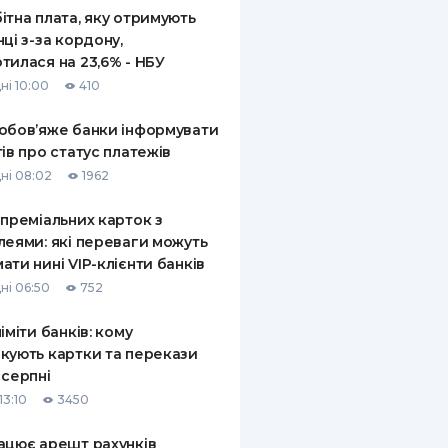
ітна плата, яку отримують
нці з-за кордону,
тилася на 23,6% - НБУ
ні 10:00
410
обов’яже банки інформувати
тів про статус платежів
ні 08:02
1962
 преміальних карток з
леями: які переваги можуть
ати нині VIP-клієнти банків
ні 06:50
752
ліміти банків: кому
кують картки та перекази
 серпні
13:10
3450
ацює арешт рахунків