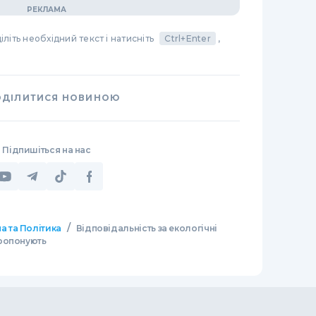
літь необхідний текст і натисніть
Ctrl+Enter
,
ОДІЛИТИСЯ НОВИНОЮ
Підпишіться на нас
/
а та Політика
Відповідальність за екологічні
ропонують