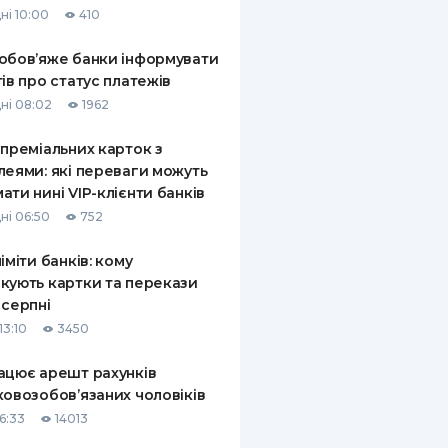
ні 10:00
410
КИ ПО
ВАННЮ
обов’яже банки інформувати
тів про статус платежів
ХОВІ ПОЛІСИ
ні 08:02
1962
І КОМПАНІЇ
 преміальних карток з
леями: які переваги можуть
 ПРО СТРАХОВІ
Ї
ати нині VIP-клієнти банків
ні 06:50
752
А І ОПЛАТА
ліміти банків: кому
И
кують картки та перекази
 серпні
13:10
3450
ацює арешт рахунків
ковозобов’язаних чоловіків
6:33
14013