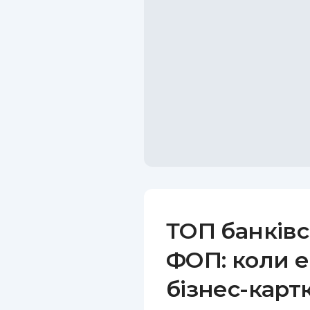
ТОП банківс
ФОП: коли е
бізнес-карт