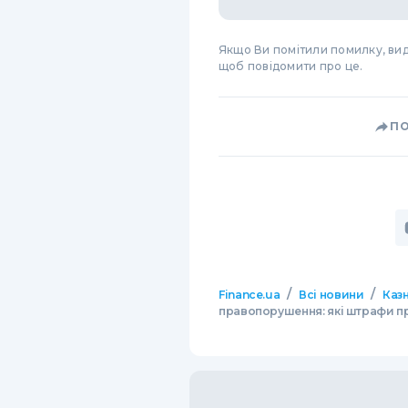
Якщо Ви помітили помилку, виді
щоб повідомити про це.
П
/
/
Finance.ua
Всі новини
Казн
правопорушення: які штрафи п