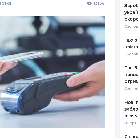
Картки
13138
Зароб
украї
скоро
Сьогод
НБУ з
клієн
Сьогод
Топ-5
приві
отрим
Сьогод
Нові 
забло
вже у
Вчора 
Як пр