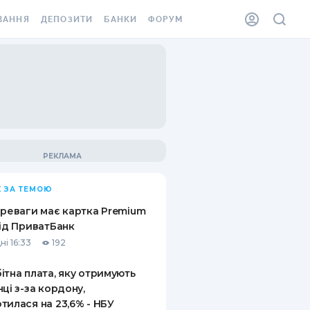
ВАННЯ
ДЕПОЗИТИ
БАНКИ
ФОРУМ
ІЛКА
ВСІ ДЕПОЗИТИ
ВСІ БАНКИ
АННЯ ЖИТЛА ВІД
ДЕПОЗИТИ В USD
ВІДГУКИ ПРО БАНКИ
 ШАХЕДІВ
ДЕПОЗИТИ В EUR
МІКРОФІНАНСОВІ
ХОВКА ЗА КОРДОН
ОРГАНІЗАЦІЇ
БОНУС ДО ДЕПОЗИТІВ
ВІДГУКИ ПРО МФО
УМОВИ АКЦІЇ
КАРТА
 ЗА ТЕМОЮ
ПИТАННЯ ТА ВІДПОВІДІ
ННА ВІНЬЄТКА
ереваги має картка Premium
ДЕПОЗИТНИЙ КАЛЬКУЛЯТОР
від ПриватБанк
 СПІВРОБІТНИКІВ
ні 16:33
192
ПУТІВНИКИ ПО
SSISTANCE
ЗАОЩАДЖЕННЯМ
ітна плата, яку отримують
нці з-за кордону,
АННЯ ВІД
тилася на 23,6% - НБУ
Х ВИПАДКІВ