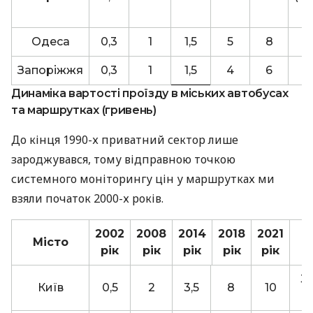
в
Одеса
0,3
1
1,5
5
8
Запоріжжя
0,3
1
1,5
4
6
Динаміка вартості проїзду в міських автобусах
та маршрутках (гривень)
До кінця 1990-х приватний сектор лише
зароджувався, тому відправною точкою
системного моніторингу цін у маршрутках ми
взяли початок 2000-х років.
2002
2008
2014
2018
2021
Місто
2
рік
рік
рік
рік
рік
30
Київ
0,5
2
3,5
8
10
в