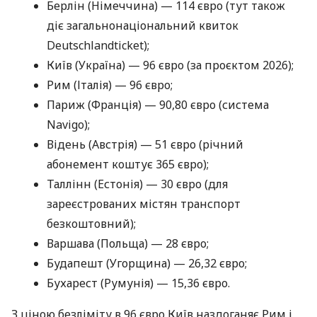
Берлін (Німеччина) — 114 євро (тут також
діє загальнонаціональний квиток
Deutschlandticket);
Київ (Україна) — 96 євро (за проєктом 2026);
Рим (Італія) — 96 євро;
Париж (Франція) — 90,80 євро (система
Navigo);
Відень (Австрія) — 51 євро (річний
абонемент коштує 365 євро);
Таллінн (Естонія) — 30 євро (для
зареєстрованих містян транспорт
безкоштовний);
Варшава (Польща) — 28 євро;
Будапешт (Угорщина) — 26,32 євро;
Бухарест (Румунія) — 15,36 євро.
З ціною безліміту в 96 євро Київ наздоганяє Рим і