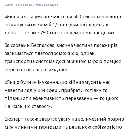
Фото: Facebook Дмитра Беспалова
«Якщо взяти умовне місто на 500 тисяч мешканців
і припустити хоча б 1,5 поїздки на людину в
день — це вже 750 тисяч переміщень щодоби».
За словами Беспалова, значна частина пасажирів
залишається платоспроможною, однак
транспортна система досі значною мірою працює
через готівкові розрахунки.
«Якщо були очікування, що війна змусить нас
навести лад у цій сфері, прибрати готівку та
підвищити ефективність перевезень — то цього,
на жаль, не сталося».
Експерт також звертає увагу на величезний розрив
між чинними тарифами та реальною собівартістю