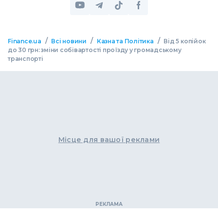
/
/
/
Finance.ua
Всі новини
Казна та Політика
Від 5 копійок
до 30 грн: зміни собівартості проїзду у громадському
транспорті
Місце для вашої реклами