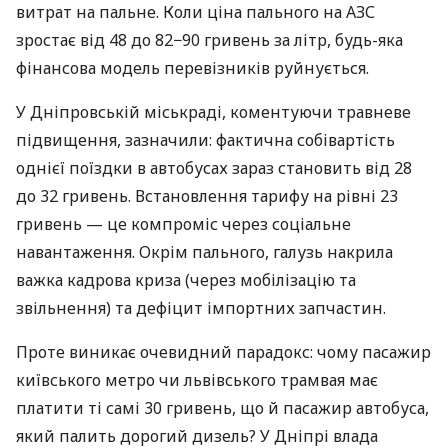
витрат на пальне. Коли ціна пального на АЗС
зростає від 48 до 82−90 гривень за літр, будь-яка
фінансова модель перевізників руйнується.
У Дніпровській міськраді, коментуючи травневе
підвищення, зазначили: фактична собівартість
однієї поїздки в автобусах зараз становить від 28
до 32 гривень. Встановлення тарифу на рівні 23
гривень — це компроміс через соціальне
навантаження. Окрім пального, галузь накрила
важка кадрова криза (через мобілізацію та
звільнення) та дефіцит імпортних запчастин.
Проте виникає очевидний парадокс: чому пасажир
київського метро чи львівського трамвая має
платити ті самі 30 гривень, що й пасажир автобуса,
який палить дорогий дизель? У Дніпрі влада