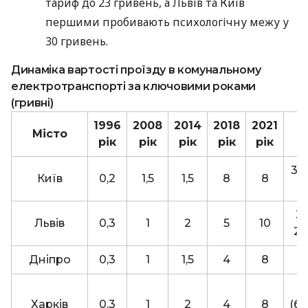
тариф до 23 гривень, а Львів та Київ
першими пробивають психологічну межу у
30 гривень.
Динаміка вартості проїзду в комунальному
електротранспорті за ключовими роками
(гривні)
1996
2008
2014
2018
2021
Місто
рік
рік
рік
рік
рік
30 
Київ
0,2
1,5
1,5
8
8
30
Львів
0,3
1
2
5
10
23
Дніпро
0,3
1
1,5
4
8
Харків
0,3
1
2
4
8
(б