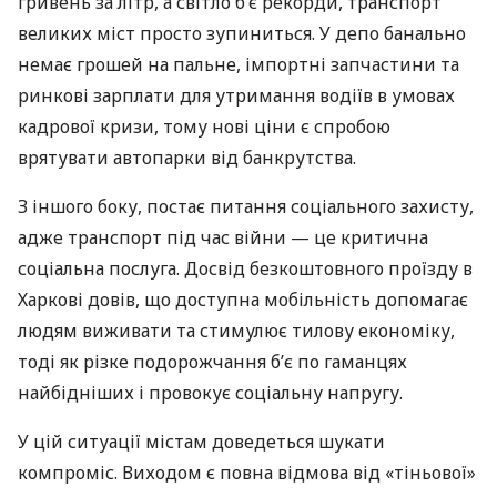
гривень за літр, а світло б’є рекорди, транспорт
великих міст просто зупиниться. У депо банально
немає грошей на пальне, імпортні запчастини та
ринкові зарплати для утримання водіїв в умовах
кадрової кризи, тому нові ціни є спробою
врятувати автопарки від банкрутства.
З іншого боку, постає питання соціального захисту,
адже транспорт під час війни — це критична
соціальна послуга. Досвід безкоштовного проїзду в
Харкові довів, що доступна мобільність допомагає
людям виживати та стимулює тилову економіку,
тоді як різке подорожчання б’є по гаманцях
найбідніших і провокує соціальну напругу.
У цій ситуації містам доведеться шукати
компроміс. Виходом є повна відмова від «тіньової»