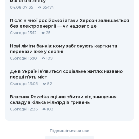
малого бізнесу
04.08 07:35
35474
Після нічної російської атаки Херсон залишається
без електроенергії — чи надовго це
Сьогодні 13:12
25
Нові ліміти банків: кому заблокують картки та
перекази вже у серпні
Сьогодні 13:10
109
Де в Україні з’явиться соціальне житло: названо
перші п’ять міст
Сьогодні 13:05
82
Власник Rozetka оцінив збитки від знищення
складу в кілька мільярдів гривень
Сьогодні 12:36
103
Підпишіться на нас