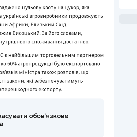
ваджено нульову квоту на цукор, яка
ле українські агровиробники продовжують
їни Африки, Близький Схід,
ажив Висоцький. За його словами,
нутрішнього споживання достатньо.
 ЄС є найбільшим торговельним партнером
зько 60% агропродукції було експортовано
ов’язків міністра також розповів, що
ті закони, які забезпечуватимуть
езперешкодного експорту.
касувати обов’язкове
а