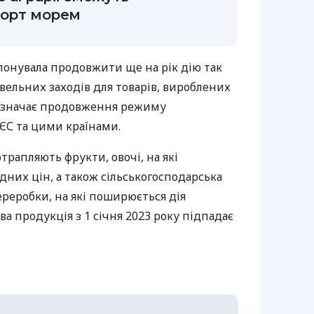
порт морем
опонувала продовжити ще на рік дію так
ельних заходів для товарів, вироблених
о означає продовження режиму
ж ЄС та цими країнами.
трапляють фрукти, овочі, на які
них цін, а також сільськогосподарська
реробки, на які поширюється дія
а продукція з 1 січня 2023 року підпадає