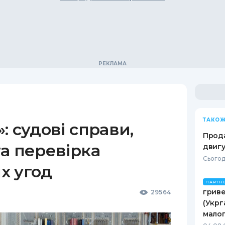
ТАКОЖ
: судові справи,
Прода
а перевірка
двигу
Сьогодн
х угод
ПАРТН
гриве
29564
(Укрг
малог