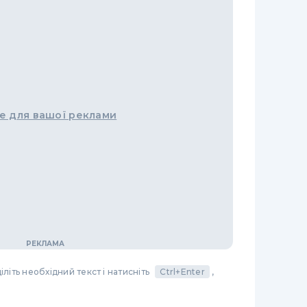
е для вашої реклами
літь необхідний текст і натисніть
Ctrl+Enter
,