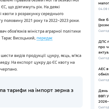
овлені правила безмитної та безквотної
малог
 ЄС, що діятимуть рік. На деякі
РЕЙТИНГ ДЕБЕТОВИХ
ПУТІВНИ
04.08 
КАРТОК
СТРАХУ
і квоти з розрахунку середнього
Яке б
у половину 2021 року та 2022−2023 роки.
ЩОМІСЯЧНИЙ ОГЛЯД
ВСІ СТРА
(розм
КЕШБЕКУ
ач обов’язків міністра аграрної політики
Сьогод
СТРАХОВ
ПУТІВНИКИ ПО
и Тарас Висоцький,
передає
ДПС п
БАНКІВСЬКИХ КАРТКАХ
ВІДГУКИ
КОМПАНІ
про ч
актуа
шести видів продукції: цукру, яєць, м’яса
ДОСТАВК
Сьогод
меду. На експорт цукру до ЄС квоту на
КОНТАКТ
ичерпано.
АЕС в
обміл
Сьогод
ла тарифи на імпорт зерна з
День 
ВВП У
2026−
Сьогод