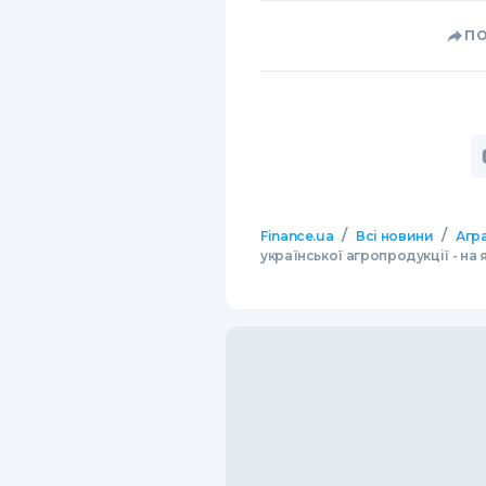
П
/
/
Finance.ua
Всі новини
Агр
української агропродукції - на