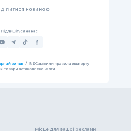
ОДІЛИТИСЯ НОВИНОЮ
Підпишіться на нас
/
арний ринок
В ЄС змінили правила експорту
 які товари встановлено квоти
Місце для вашої реклами