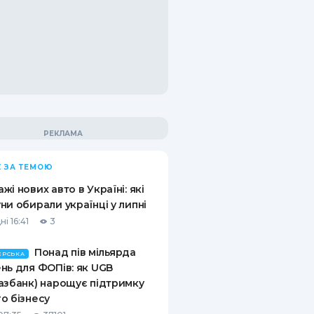
 ЗА ТЕМОЮ
жі нових авто в Україні: які
ни обирали українці у липні
і 16:41
3
Понад пів мільярда
ЕРСЬКА
нь для ФОПів: як UGB
азбанк) нарощує підтримку
о бізнесу