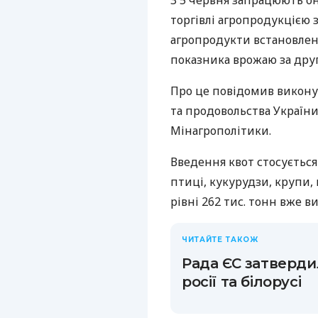
З 5 червня запрацюють он
торгівлі агропродукцією з
агропродукти встановлен
показника врожаю за друг
Про це повідомив виконув
та продовольства Україн
Мінагрополітики.
Введення квот стосується 
птиці, кукурудзи, крупи, 
рівні 262 тис. тонн вже в
ЧИТАЙТЕ ТАКОЖ
Рада ЄС затверди
росії та білорусі