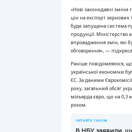
«Нові законодавчі зміни
цін на експорт зернових т
буде запущена система п
продукції. Міністерство 
впровадження змін, які б
обговорення», — підкрес
Раніше повідомлялося, що
української економіки бу
ЄС. За даними Єврокомісії
року, загальний обсяг укр
мільярда євро, що на 0,3 
роком.
ЧИТАЙТЕ ТАКОЖ
В НБУ заявили, щ