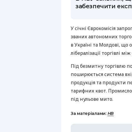
забезпечити екс
У січні Єврокомісія запр
званих автономних торгов
в Україні та Молдові, щ
лібералізації торгівлі мі
Під безмитну торгівлю по
поширюється система вхід
продукція та продукти пе
тарифних квот. Промислов
під нульове мито.
За матеріалами:
НВ