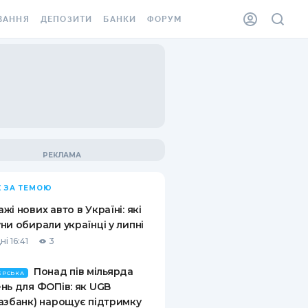
ВАННЯ
ДЕПОЗИТИ
БАНКИ
ФОРУМ
ІЛКА
ВСІ ДЕПОЗИТИ
ВСІ БАНКИ
АННЯ ЖИТЛА ВІД
ДЕПОЗИТИ В USD
ВІДГУКИ ПРО БАНКИ
 ШАХЕДІВ
ДЕПОЗИТИ В EUR
МІКРОФІНАНСОВІ
ХОВКА ЗА КОРДОН
ОРГАНІЗАЦІЇ
БОНУС ДО ДЕПОЗИТІВ
ВІДГУКИ ПРО МФО
УМОВИ АКЦІЇ
КАРТА
 ЗА ТЕМОЮ
ПИТАННЯ ТА ВІДПОВІДІ
ННА ВІНЬЄТКА
жі нових авто в Україні: які
ДЕПОЗИТНИЙ КАЛЬКУЛЯТОР
ни обирали українці у липні
 СПІВРОБІТНИКІВ
і 16:41
3
ПУТІВНИКИ ПО
SSISTANCE
ЗАОЩАДЖЕННЯМ
Понад пів мільярда
ЕРСЬКА
нь для ФОПів: як UGB
АННЯ ВІД
азбанк) нарощує підтримку
Х ВИПАДКІВ