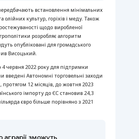
 передбачають встановлення мінімальних
а олійних культур, горіхів і меду. Також
ростежуваності щодо виробленої
агрополітики розробляє алгоритм
удуть опубліковані для громадського
лив Висоцький.
 4 червня 2022 року для підтримки
ли введені Автономні торговельні заходи
, протягом 12 місяців, до жовтня 2023
аїнського імпорту до ЄС становив 24,3
мільярда євро більше порівняно з 2021
о аграрії зможуть