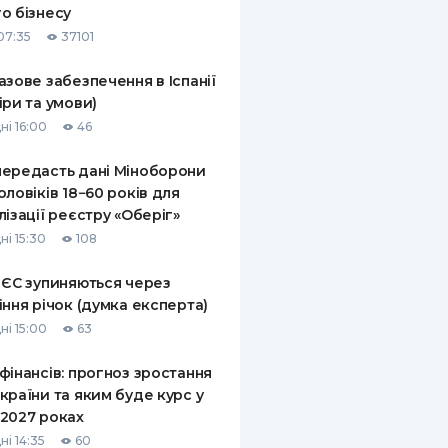
о бізнесу
КИ ПО
07:35
37101
ВАННЮ
азове забезпечення в Іспанії
ХОВІ ПОЛІСИ
іри та умови)
ні 16:00
46
І КОМПАНІЇ
ередасть дані Міноборони
 ПРО СТРАХОВІ
Ї
оловіків 18−60 років для
лізації реєстру «Оберіг»
А І ОПЛАТА
ні 15:30
108
И
 ЄС зупиняються через
іння річок (думка експерта)
ні 15:00
63
фінансів: прогноз зростання
країни та яким буде курс у
2027 роках
ні 14:35
60