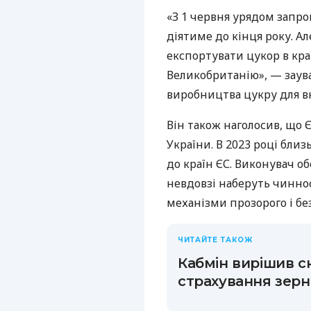
«З 1 червня урядом запро
діятиме до кінця року. А
експортувати цукор в кра
Великобританію», — заув
виробництва цукру для в
Він також наголосив, що
України. В 2023 році бли
до країн ЄС. Виконувач об
невдовзі наберуть чиннос
механізми прозорого і б
ЧИТАЙТЕ ТАКОЖ
Кабмін вирішив с
страхування зерн