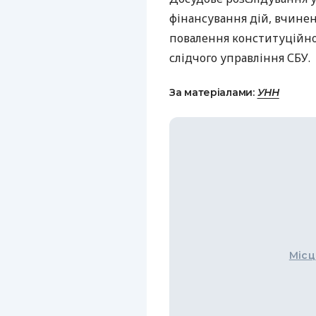
фінансування дій, вчине
повалення конституційно
слідчого управління СБУ.
За матеріалами:
УНН
Місц