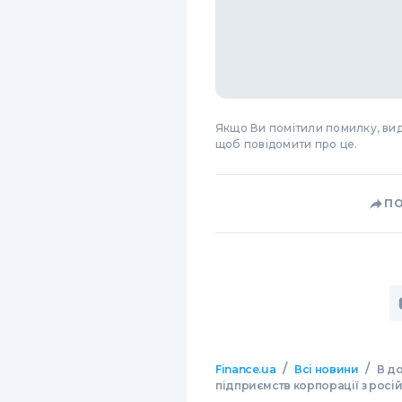
Якщо Ви помітили помилку, виді
щоб повідомити про це.
П
/
/
Finance.ua
Всі новини
В д
підприємств корпорації з росі