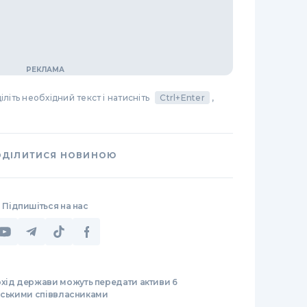
літь необхідний текст і натисніть
Ctrl+Enter
,
ОДІЛИТИСЯ НОВИНОЮ
Підпишіться на нас
охід держави можуть передати активи 6
йськими співвласниками