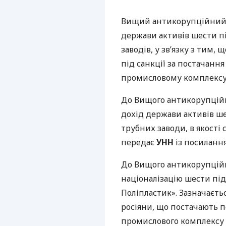
Вищий антикорупційний с
держави активів шести п
заводів, у зв’язку з тим,
під санкції за постачання
промисловому комплексу
До Вищого антикорупційн
дохід держави активів ш
трубних заводи, в якості 
передає
УНН
із посиланн
До Вищого антикорупційн
націоналізацію шести пі
Поліпластик». Зазначаєть
росіяни, що постачають 
промислового комплексу р