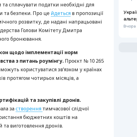
та сплачувати податки необхідні для
Украї
и та безпеки. Про це
йдеться
в пропозиції
альте
ічного розвитку, де надані напрацьовані
Вчора 
ідерства Голови Комітету Дмитра
ного бронювання.
акон щодо імплементації норм
вства з питань роумінгу.
Проєкт № 10 265
 зможуть користуватися зв’язком у країнах
ів протягом чотирьох місяців, а
тифікацій та закупівлі дронів.
ала за
створення
тимчасової слідчої
користання бюджетних коштів на
 та виготовлення дронів.