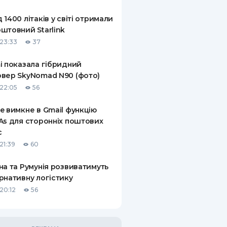
КИ ПО
 1400 літаків у світі отримали
ВАННЮ
штовний Starlink
23:33
37
ХОВІ ПОЛІСИ
i показала гібридний
І КОМПАНІЇ
вер SkyNomad N90 (фото)
 ПРО СТРАХОВІ
22:05
56
Ї
e вимкне в Gmail функцію
А І ОПЛАТА
As для сторонніх поштових
с
И
21:39
60
на та Румунія розвиватимуть
рнативну логістику
20:12
56