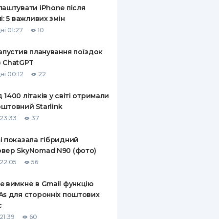
лаштувати iPhone після
лі: 5 важливих змін
ні 01:27
10
запустив планування поїздок
 ChatGPT
ні 00:12
22
 1400 літаків у світі отримали
штовний Starlink
23:33
37
i показала гібридний
вер SkyNomad N90 (фото)
22:05
56
e вимкне в Gmail функцію
As для сторонніх поштових
с
21:39
60