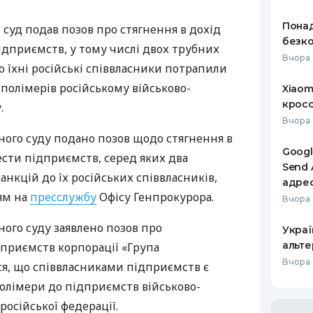
РЕЙТИНГ ДЕБЕТОВИХ
ПУТІВНИ
Понад
уд подав позов про стягнення в дохід
КАРТОК
СТРАХУ
безко
ідприємств, у тому числі двох трубних
Вчора 
ЩОМІСЯЧНИЙ ОГЛЯД
ВСІ СТРА
 що їхні російські співвласники потрапили
КЕШБЕКУ
 полімерів російському військово-
Xiaom
СТРАХОВ
кросо
.
ПУТІВНИКИ ПО
БАНКІВСЬКИХ КАРТКАХ
ВІДГУКИ
Вчора 
КОМПАНІ
ого суду подано позов щодо стягнення в
Googl
ести підприємств, серед яких два
ДОСТАВК
Send 
санкцій до їх російських співвласників,
адре
КОНТАКТ
ям на
пресслужбу
Офісу Генпрокурора.
Вчора 
ого суду заявлено позов про
Украї
альте
дприємств корпорації «Група
Вчора 
ся, що співвласниками підприємств є
полімери до підприємств військово-
осійської федерації.