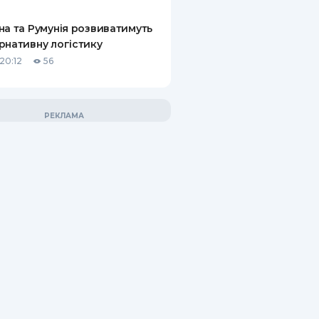
на та Румунія розвиватимуть
рнативну логістику
20:12
56