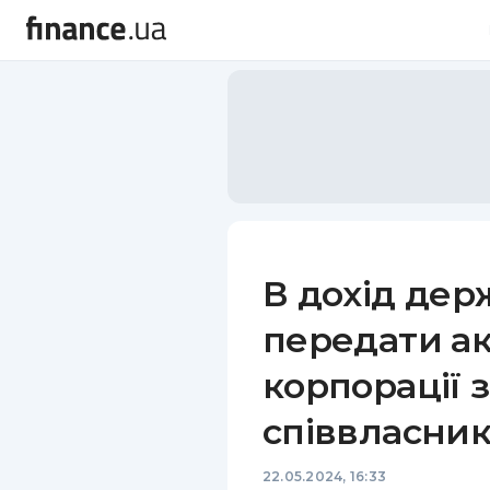
В дохід де
передати ак
корпорації 
співвласни
22.05.2024, 16:33