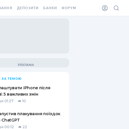
ВАННЯ
ДЕПОЗИТИ
БАНКИ
ФОРУМ
ІЛКА
ВСІ ДЕПОЗИТИ
ВСІ БАНКИ
АННЯ ЖИТЛА ВІД
ДЕПОЗИТИ В USD
ВІДГУКИ ПРО БАНКИ
 ШАХЕДІВ
ДЕПОЗИТИ В EUR
МІКРОФІНАНСОВІ
ХОВКА ЗА КОРДОН
ОРГАНІЗАЦІЇ
БОНУС ДО ДЕПОЗИТІВ
ВІДГУКИ ПРО МФО
УМОВИ АКЦІЇ
КАРТА
 ЗА ТЕМОЮ
ПИТАННЯ ТА ВІДПОВІДІ
ННА ВІНЬЄТКА
лаштувати iPhone після
ДЕПОЗИТНИЙ КАЛЬКУЛЯТОР
лі: 5 важливих змін
 СПІВРОБІТНИКІВ
ні 01:27
10
ПУТІВНИКИ ПО
SSISTANCE
ЗАОЩАДЖЕННЯМ
запустив планування поїздок
 ChatGPT
АННЯ ВІД
Х ВИПАДКІВ
ні 00:12
22