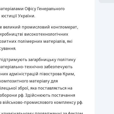
матеріалами Офісу Генерального
юстиції України.
це великий промисловий конгломерат,
виробництві високотехнологічних
зитних полімерних матеріалів, які
сування.
ї підтримують загарбницьку політику
матеріально-технічно забезпечують
них адміністрацій півострова Крим,
 композитного матеріалу для
лецької зброї, яка поставляється на
 оборони рф. Здійснюють постачання
в військово-промислового комплексу рф.
у кримінальному провадженні за фактом