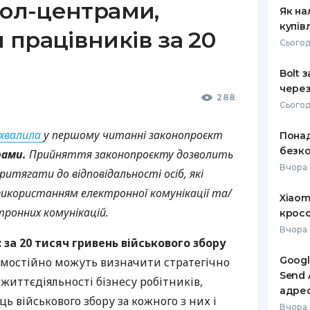
кол-центрами,
Як на
купів
працівників за 20
Сьогод
Bolt 
через
288
Сьогод
хвалила
у першому читанні законопроєкт
Понад
безко
рами.
Прийняття законопроєкту дозволить
Вчора 
итягати до відповідальності осіб, які
 використанням електронної комунікації та/
Xiaom
тронних комунікацій.
кросо
Вчора 
 за 20 тисяч гривень військового збору
Googl
амостійно можуть визначити стратегічно
Send 
иттєдіяльності бізнесу робітників,
адре
ць військового збору за кожного з них і
Вчора 