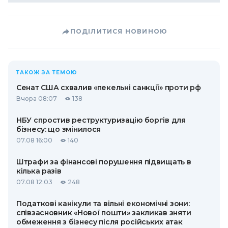
ПОДІЛИТИСЯ НОВИНОЮ
ТАКОЖ ЗА ТЕМОЮ
Сенат США схвалив «пекельні санкції» проти рф
Вчора 08:07
138
НБУ спростив реструктуризацію боргів для
бізнесу: що змінилося
07.08 16:00
140
Штрафи за фінансові порушення підвищать в
кілька разів
07.08 12:03
248
Податкові канікули та вільні економічні зони:
співзасновник «Нової пошти» закликав зняти
обмеження з бізнесу після російських атак