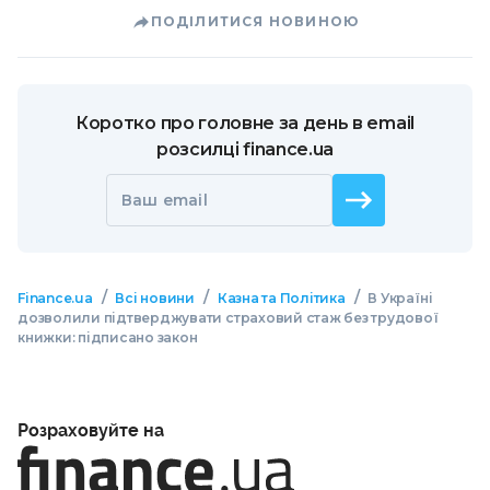
ПОДІЛИТИСЯ НОВИНОЮ
Коротко про головне за день в email
розсилці finance.ua
Ваш email
/
/
/
Finance.ua
Всі новини
Казна та Політика
В Україні
дозволили підтверджувати страховий стаж без трудової
книжки: підписано закон
Розраховуйте на