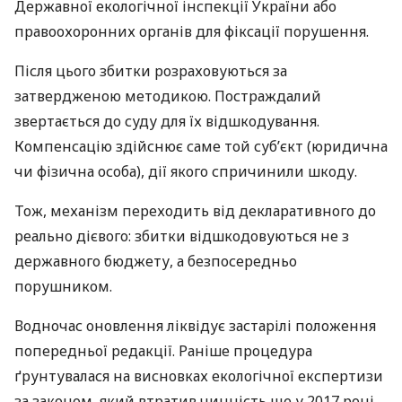
Державної екологічної інспекції України або
правоохоронних органів для фіксації порушення.
Після цього збитки розраховуються за
затвердженою методикою. Постраждалий
звертається до суду для їх відшкодування.
Компенсацію здійснює саме той суб’єкт (юридична
чи фізична особа), дії якого спричинили шкоду.
Тож, механізм переходить від декларативного до
реально дієвого: збитки відшкодовуються не з
державного бюджету, а безпосередньо
порушником.
Водночас оновлення ліквідує застарілі положення
попередньої редакції. Раніше процедура
ґрунтувалася на висновках екологічної експертизи
за законом, який втратив чинність ще у 2017 році,