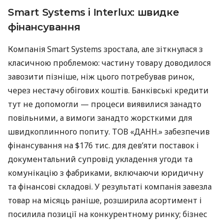
Smart Systems і Interlux: швидке
фінансування
Компанія Smart Systems зростала, але зіткнулася з
класичною проблемою: частину товару доводилося
завозити пізніше, ніж цього потребував ринок,
через нестачу обігових коштів. Банківські кредити
тут не допомогли — процеси виявилися занадто
повільними, а вимоги занадто жорсткими для
швидкоплинного попиту. ТОВ «ДАНН.» забезпечив
фінансування на $176 тис. для дев’яти поставок і
документальний супровід укладення угоди та
комунікацію з фабриками, включаючи юридичну
та фінансові складові. У результаті компанія завезла
товар на місяць раніше, розширила асортимент і
посилила позиції на конкурентному ринку; бізнес