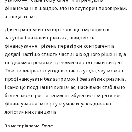
увагою — і саме тому клієнти отримують
фінансування швидко, але не всупереч перевіркам,
а завдяки їм».
Для українських імпортерів, що нарощують
закупівлі на нових ринках, швидкість
фінансування і рівень перевірки контрагентів
дедалі частіше стають частиною одного рішення, а
не двома окремими треками чи статтями витрат.
Тож перевіреною угодою стає та угода, яку можна
профінансувати без затримок і без зайвих ризиків,
і саме це поєднання визначає, наскільки стабільно
бізнес може рости та масштабуватися за рахунок
фінансування імпорту в умовах ускладнених
логістичних ланцюгів.
За матеріалами:
Done