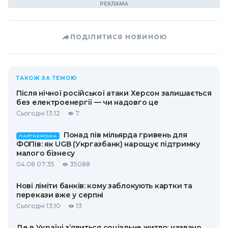
ПОДІЛИТИСЯ НОВИНОЮ
ТАКОЖ ЗА ТЕМОЮ
Після нічної російської атаки Херсон залишається
без електроенергії — чи надовго це
Сьогодні 13:12
7
Понад пів мільярда гривень для
ПАРТНЕРСЬКА
ФОПів: як UGB (Укргазбанк) нарощує підтримку
малого бізнесу
04.08 07:35
35088
Нові ліміти банків: кому заблокують картки та
перекази вже у серпні
Сьогодні 13:10
13
Де в Україні з’явиться соціальне житло: названо