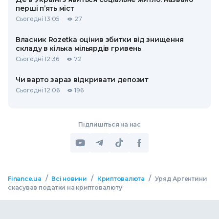
перші п’ять міст
Сьогодні 13:05
27
Власник Rozetka оцінив збитки від знищення
складу в кілька мільярдів гривень
Сьогодні 12:36
72
Чи варто зараз відкривати депозит
Сьогодні 12:06
196
Підпишіться на нас
/
/
/
Finance.ua
Всі новини
Криптовалюта
Уряд Аргентини
скасував податки на криптовалюту