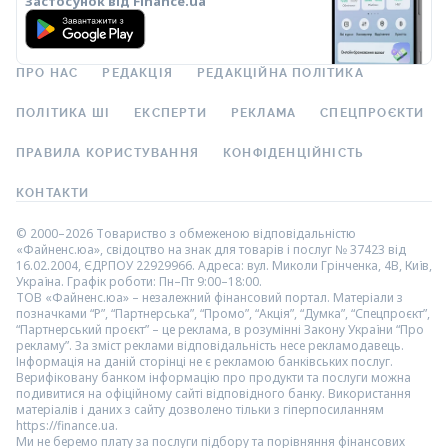
Застосунок від Finance.ua
ПРО НАС
РЕДАКЦІЯ
РЕДАКЦІЙНА ПОЛІТИКА
ПОЛІТИКА ШІ
ЕКСПЕРТИ
РЕКЛАМА
СПЕЦПРОЄКТИ
ПРАВИЛА КОРИСТУВАННЯ
КОНФІДЕНЦІЙНІСТЬ
КОНТАКТИ
© 2000–2026 Товариство з обмеженою відповідальністю
«Файненс.юа», свідоцтво на знак для товарів і послуг № 37423 від
16.02.2004, ЄДРПОУ 22929966. Адреса: вул. Миколи Грінченка, 4В, Київ,
Україна. Графік роботи: Пн–Пт 9:00–18:00.
ТОВ «Файненс.юа» – незалежний фінансовий портал. Матеріали з
позначками “Р”, “Партнерська”, “Промо”, “Акція”, “Думка”, “Спецпроєкт”,
“Партнерський проєкт” – це реклама, в розумінні Закону України “Про
рекламу”. За зміст реклами відповідальність несе рекламодавець.
Інформація на даній сторінці не є рекламою банківських послуг.
Верифіковану банком інформацію про продукти та послуги можна
подивитися на офіційному сайті відповідного банку. Використання
матеріалів і даних з сайту дозволено тільки з гіперпосиланням
https://finance.ua.
Ми не беремо плату за послуги підбору та порівняння фінансових