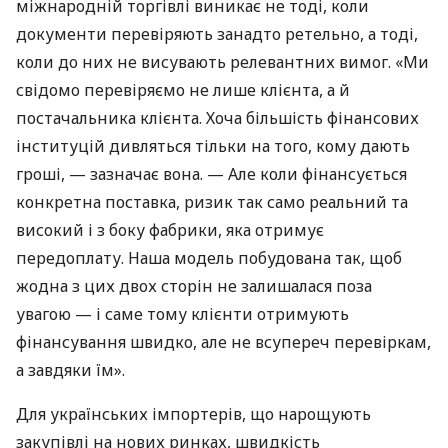
міжнародній торгівлі виникає не тоді, коли
документи перевіряють занадто ретельно, а тоді,
коли до них не висувають релевантних вимог. «Ми
свідомо перевіряємо не лише клієнта, а й
постачальника клієнта. Хоча більшість фінансових
інституцій дивляться тільки на того, кому дають
гроші, — зазначає вона. — Але коли фінансується
конкретна поставка, ризик так само реальний та
високий і з боку фабрики, яка отримує
передоплату. Наша модель побудована так, щоб
жодна з цих двох сторін не залишалася поза
увагою — і саме тому клієнти отримують
фінансування швидко, але не всупереч перевіркам,
а завдяки їм».
Для українських імпортерів, що нарощують
закупівлі на нових ринках, швидкість