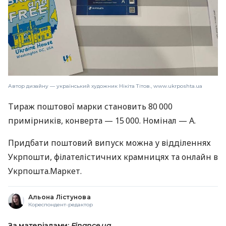
Автор дизайну — український художник Нікіта Тітов., www.ukrposhta.ua
Тираж поштової марки становить 80 000
примірників, конверта — 15 000. Номінал — А.
Придбати поштовий випуск можна у відділеннях
Укрпошти, філателістичних крамницях та онлайн в
Укрпошта.Маркет.
Альона Лістунова
Кореспондент-редактор
За матеріалами:
Finance.ua