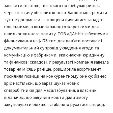
завозити пізніше, ніж цього потребував ринок,
через нестачу обігових коштів. Банківські кредити
тут не допомогли — процеси виявилися занадто
повільними, а вимоги занадто жорсткими для
швидкоплинного попиту. ТОВ «ДАНН.» забезпечив
фінансування на $176 тис. для дев’яти поставок і
документальний супровід укладення угоди та
комунікацію з фабриками, включаючи юридичну
та фінансові складові. У результаті компанія завезла
товар на місяць раніше, розширила асортимент і
посилила позиції на конкурентному ринку; бізнес
зріс настільки, що зараз шукає нових
співробітників для масштабування, а власник
відзначає, що залучені кошти дали змогу
закуповувати більше і стабільно рухатися вперед.