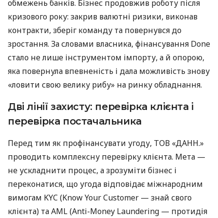
обмежень банків. Бізнес продовжив роботу після
кризового року: закрив валютні ризики, виконав
контракти, зберіг команду та повернувся до
зростання. За словами власника, фінансування Done
стало не лише інструментом імпорту, а й опорою,
яка повернула впевненість і дала можливість знову
«ловити свою велику рибу» на ринку обладнання.
Дві лінії захисту: перевірка клієнта і
перевірка постачальника
Перед тим як профінансувати угоду, ТОВ «ДАНН.»
проводить комплексну перевірку клієнта. Мета —
не ускладнити процес, а зрозуміти бізнес і
переконатися, що угода відповідає міжнародним
вимогам KYC (Know Your Customer — знай свого
клієнта) та AML (Anti-Money Laundering — протидія