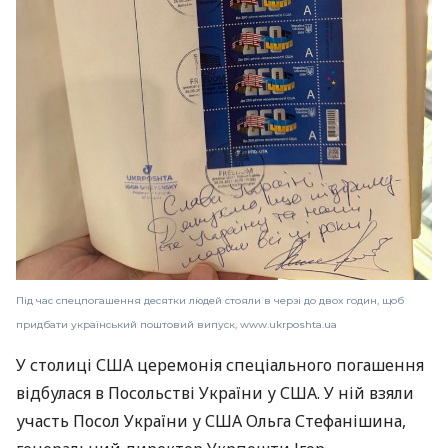
Під час спецпогашення десятки людей стояли в черзі до двох годин, щоб
придбати український поштовий випуск, www.ukrposhta.ua
У столиці США церемонія спеціального погашення
відбулася в Посольстві України у США. У ній взяли
участь Посол України у США Ольга Стефанішина,