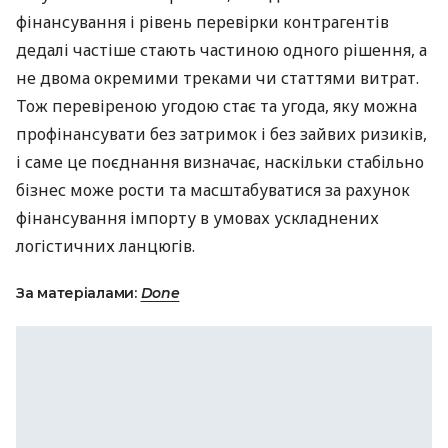
фінансування і рівень перевірки контрагентів
дедалі частіше стають частиною одного рішення, а
не двома окремими треками чи статтями витрат.
Тож перевіреною угодою стає та угода, яку можна
профінансувати без затримок і без зайвих ризиків,
і саме це поєднання визначає, наскільки стабільно
бізнес може рости та масштабуватися за рахунок
фінансування імпорту в умовах ускладнених
логістичних ланцюгів.
За матеріалами:
Done