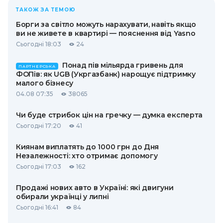
ТАКОЖ ЗА ТЕМОЮ
Борги за світло можуть нарахувати, навіть якщо
ви не живете в квартирі — пояснення від Yasno
Сьогодні 18:03
24
Понад пів мільярда гривень для
ПАРТНЕРСЬКА
ФОПів: як UGB (Укргазбанк) нарощує підтримку
малого бізнесу
04.08 07:35
38065
Чи буде стрибок цін на гречку — думка експерта
Сьогодні 17:20
41
Киянам виплатять до 1000 грн до Дня
Незалежності: хто отримає допомогу
Сьогодні 17:03
162
Продажі нових авто в Україні: які двигуни
обирали українці у липні
Сьогодні 16:41
84