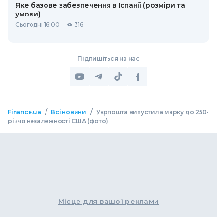
Яке базове забезпечення в Іспанії (розміри та
умови)
Сьогодні 16:00
316
Підпишіться на нас
/
/
Finance.ua
Всі новини
Укрпошта випустила марку до 250-
річчя незалежності США (фото)
Місце для вашої реклами