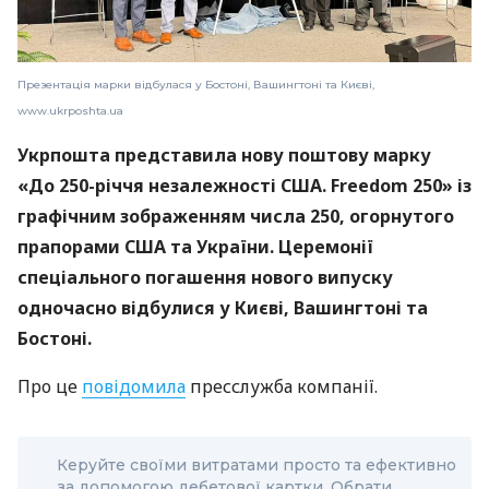
Презентація марки відбулася у Бостоні, Вашингтоні та Києві,
www.ukrposhta.ua
Укрпошта представила нову поштову марку
«До 250-річчя незалежності США. Freedom 250» із
графічним зображенням числа 250, огорнутого
прапорами США та України. Церемонії
спеціального погашення нового випуску
одночасно відбулися у Києві, Вашингтоні та
Бостоні.
Про це
повідомила
пресслужба компанії.
Керуйте своїми витратами просто та ефективно
за допомогою дебетової картки. Обрати