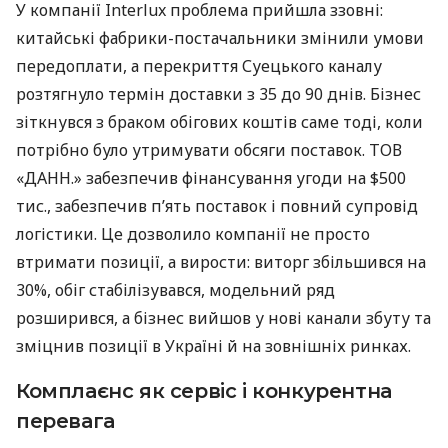
У компанії Interlux проблема прийшла ззовні:
китайські фабрики-постачальники змінили умови
передоплати, а перекриття Суецького каналу
розтягнуло термін доставки з 35 до 90 днів. Бізнес
зіткнувся з браком обігових коштів саме тоді, коли
потрібно було утримувати обсяги поставок. ТОВ
«ДАНН.» забезпечив фінансування угоди на $500
тис., забезпечив п’ять поставок і повний супровід
логістики. Це дозволило компанії не просто
втримати позиції, а вирости: виторг збільшився на
30%, обіг стабілізувався, модельний ряд
розширився, а бізнес вийшов у нові канали збуту та
зміцнив позиції в Україні й на зовнішніх ринках.
Комплаєнс як сервіс і конкурентна
перевага