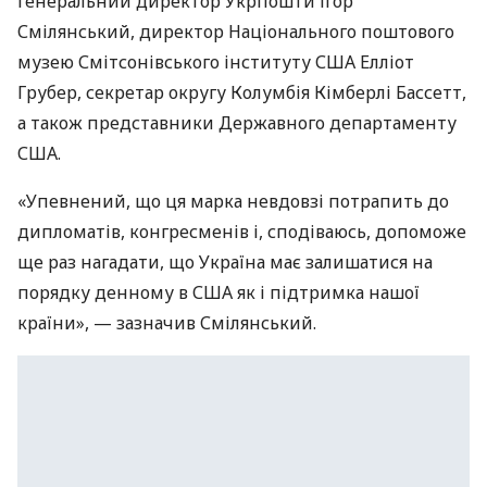
генеральний директор Укрпошти Ігор
Смілянський, директор Національного поштового
музею Смітсонівського інституту США Елліот
Грубер, секретар округу Колумбія Кімберлі Бассетт,
а також представники Державного департаменту
США.
«Упевнений, що ця марка невдовзі потрапить до
дипломатів, конгресменів і, сподіваюсь, допоможе
ще раз нагадати, що Україна має залишатися на
порядку денному в США як і підтримка нашої
країни», — зазначив Смілянський.