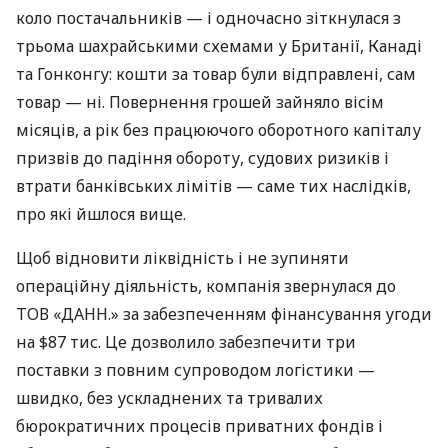
коло постачальників — і одночасно зіткнулася з
трьома шахрайськими схемами у Британії, Канаді
та Гонконгу: кошти за товар були відправлені, сам
товар — ні. Повернення грошей зайняло вісім
місяців, а рік без працюючого оборотного капіталу
призвів до падіння обороту, судових ризиків і
втрати банківських лімітів — саме тих наслідків,
про які йшлося вище.
Щоб відновити ліквідність і не зупиняти
операційну діяльність, компанія звернулася до
ТОВ «ДАНН.» за забезпеченням фінансування угоди
на $87 тис. Це дозволило забезпечити три
поставки з повним супроводом логістики —
швидко, без ускладнених та тривалих
бюрократичних процесів приватних фондів і