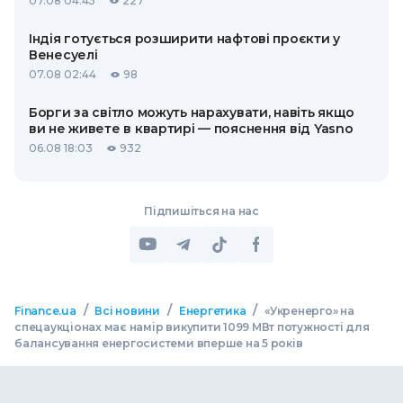
07.08 04:45
227
Індія готується розширити нафтові проєкти у
Венесуелі
07.08 02:44
98
Борги за світло можуть нарахувати, навіть якщо
ви не живете в квартирі — пояснення від Yasno
06.08 18:03
932
Підпишіться на нас
/
/
/
Finance.ua
Всі новини
Енергетика
«Укренерго» на
спецаукціонах має намір викупити 1099 МВт потужності для
балансування енергосистеми вперше на 5 років