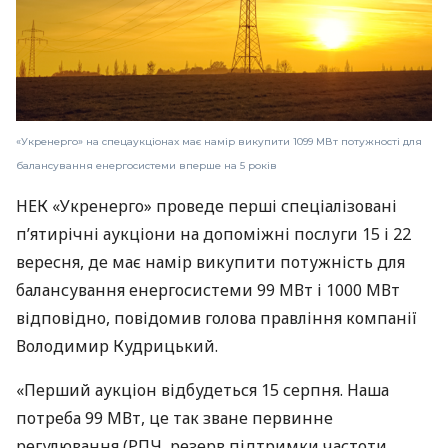
«Укренерго» на спецаукціонах має намір викупити 1099 МВт потужності для
балансування енергосистеми вперше на 5 років
НЕК «Укренерго» проведе перші спеціалізовані
п’ятирічні аукціони на допоміжні послуги 15 і 22
вересня, де має намір викупити потужність для
балансування енергосистеми 99 МВт і 1000 МВт
відповідно, повідомив голова правління компанії
Володимир Кудрицький.
«Перший аукціон відбудеться 15 серпня. Наша
потреба 99 МВт, це так зване первинне
регулювання (РПЧ, резерв підтримки частоти,