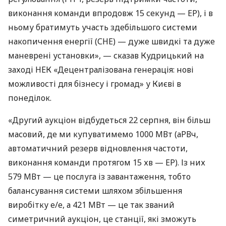
виконання команди впродовж 15 секунд — ЕР), і в
ньому братимуть участь здебільшого системи
накопичення енергії (СНЕ) — дуже швидкі та дуже
маневрені установки», — сказав Кудрицький на
заході НЕК «Децентралізована генерація: нові
можливості для бізнесу і громад» у Києві в
понеділок.
«Другий аукціон відбудеться 22 серпня, він більш
масовий, де ми купуватимемо 1000 МВт (аРВч,
автоматичний резерв відновлення частоти,
виконання команди протягом 15 хв — ЕР). Із них
579 МВт — це послуга із завантаження, тобто
балансування системи шляхом збільшення
виробітку е/е, а 421 МВт — це так званий
симетричний аукціон, це станції, які зможуть