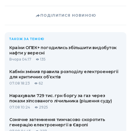
ПОДІЛИТИСЯ НОВИНОЮ
ТАКОЖ ЗА ТЕМОЮ
Країни ОПЕК+ погодились збільшити видобуток
нафти у вересні
Вчора 04:17
135
Кабмін змінив правила розподілу електроенергії
для критичних об’єктів
07.08 18:23
62
Нарахували 729 тис. грн боргу за газ через
покази зіпсованого лічильника (рішення суду)
07.08 10:24
2925
Сонячне затемнення тимчасово скоротить
генерацію електроенергії в Європі