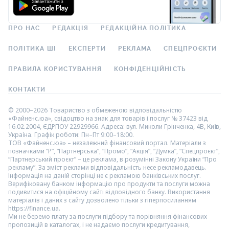
ПРО НАС
РЕДАКЦІЯ
РЕДАКЦІЙНА ПОЛІТИКА
ПОЛІТИКА ШІ
ЕКСПЕРТИ
РЕКЛАМА
СПЕЦПРОЄКТИ
ПРАВИЛА КОРИСТУВАННЯ
КОНФІДЕНЦІЙНІСТЬ
КОНТАКТИ
© 2000–2026 Товариство з обмеженою відповідальністю
«Файненс.юа», свідоцтво на знак для товарів і послуг № 37423 від
16.02.2004, ЄДРПОУ 22929966. Адреса: вул. Миколи Грінченка, 4В, Київ,
Україна. Графік роботи: Пн–Пт 9:00–18:00.
ТОВ «Файненс.юа» – незалежний фінансовий портал. Матеріали з
позначками “Р”, “Партнерська”, “Промо”, “Акція”, “Думка”, “Спецпроєкт”,
“Партнерський проєкт” – це реклама, в розумінні Закону України “Про
рекламу”. За зміст реклами відповідальність несе рекламодавець.
Інформація на даній сторінці не є рекламою банківських послуг.
Верифіковану банком інформацію про продукти та послуги можна
подивитися на офіційному сайті відповідного банку. Використання
матеріалів і даних з сайту дозволено тільки з гіперпосиланням
https://finance.ua.
Ми не беремо плату за послуги підбору та порівняння фінансових
пропозицій в каталогах, і не надаємо послуги кредитування,