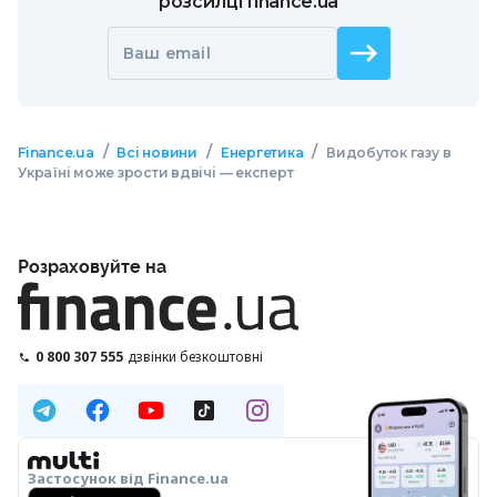
розсилці finance.ua
Ваш email
/
/
/
Finance.ua
Всі новини
Енергетика
Видобуток газу в
Україні може зрости вдвічі — експерт
Розраховуйте на
0 800 307 555
дзвінки безкоштовні
Застосунок від Finance.ua