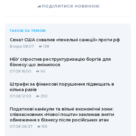
ПОДІЛИТИСЯ НОВИНОЮ
ТАКОЖ ЗА ТЕМОЮ
Сенат США схвалив «пекельні санкції» проти рф
Вчора 08:07
138
НБУ спростив реструктуризацію боргів для
бізнесу: що змінилося
07.08 16:00
141
Штрафи за фінансові порушення підвищать в
кілька разів
07.08 12:03
250
Податкові канікули та вільні економічні зони:
співзасновник «Нової пошти» закликав зняти
обмеження з бізнесу після російських атак
07.08 08:37
159