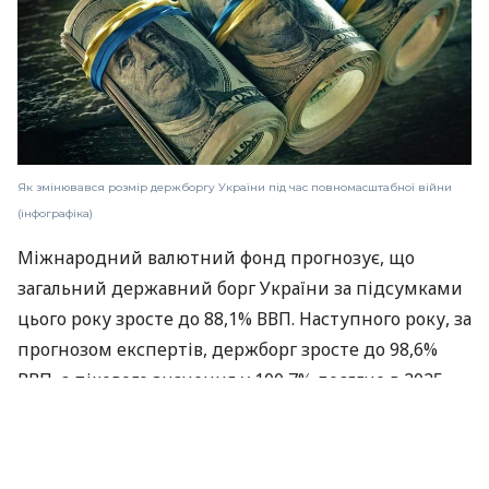
Як змінювався розмір держборгу України під час повномасштабної війни
(інфографіка)
Міжнародний валютний фонд прогнозує, що
загальний державний борг України за підсумками
цього року зросте до 88,1% ВВП. Наступного року, за
прогнозом експертів, держборг зросте до 98,6%
ВВП, а пікового значення у 100,7% досягне в 2025-
му, після чого почне поступово зменшуватися.
Про це
пише
«Слово і діло».