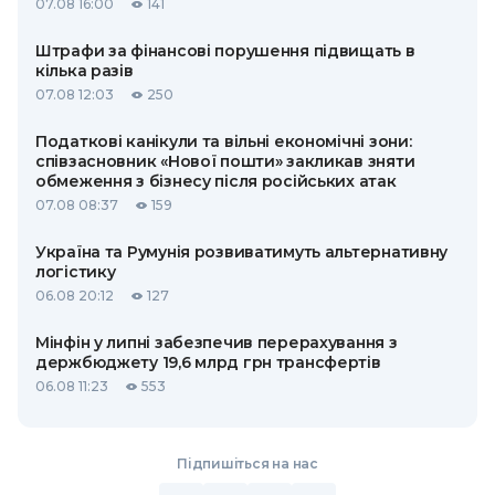
07.08 16:00
141
Штрафи за фінансові порушення підвищать в
кілька разів
07.08 12:03
250
Податкові канікули та вільні економічні зони:
співзасновник «Нової пошти» закликав зняти
обмеження з бізнесу після російських атак
07.08 08:37
159
Україна та Румунія розвиватимуть альтернативну
логістику
06.08 20:12
127
Мінфін у липні забезпечив перерахування з
держбюджету 19,6 млрд грн трансфертів
06.08 11:23
553
Підпишіться на нас