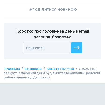
ПОДІЛИТИСЯ НОВИНОЮ
Коротко про головне за день в email
розсилці finance.ua
Ваш email
/
/
/
Finance.ua
Всі новини
Казна та Політика
У 2024 році
планують завершити деякі будівництва та капітальні ремонтні
роботи: деталі від Дептрансу