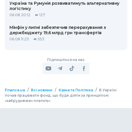
Україна та Румунія розвиватимуть альтернативну
логістику
06.08 20:12
127
Мінфін у липні забезпечив перерахування з
держбюджету 19,6 млрд грн трансфертів
06.08 11:23
553
Підпишіться на нас
/
/
/
Finance.ua
Всі новини
Казна та Політика
В Україні
почав працювати фонд, що буде діяти за принципом
«забруднювач платить»