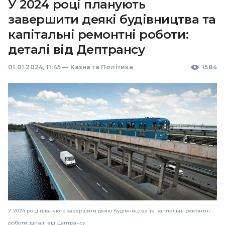
У 2024 році планують
завершити деякі будівництва та
капітальні ремонтні роботи:
деталі від Дептрансу
01.01.2024, 11:45
—
Казна та Політика
1584
У 2024 році планують завершити деякі будівництва та капітальні ремонтні
роботи: деталі від Дептрансу