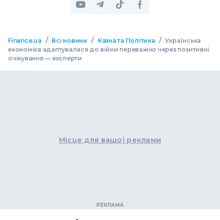
/
/
/
Finance.ua
Всі новини
Казна та Політика
Українська
економіка адаптувалася до війни переважно через позитивні
очікування — експерти
Місце для вашої реклами