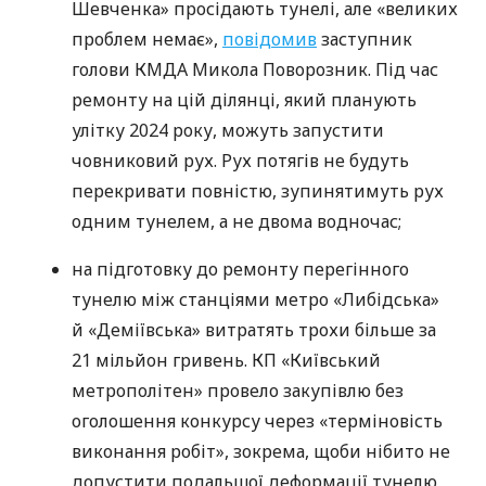
Шевченка» просідають тунелі, але «великих
проблем немає»,
повідомив
заступник
голови КМДА Микола Поворозник. Під час
ремонту на цій ділянці, який планують
улітку 2024 року, можуть запустити
човниковий рух. Рух потягів не будуть
перекривати повністю, зупинятимуть рух
одним тунелем, а не двома водночас;
на підготовку до ремонту перегінного
тунелю між станціями метро «Либідська»
й «Деміївська» витратять трохи більше за
21 мільйон гривень. КП «Київський
метрополітен» провело закупівлю без
оголошення конкурсу через «терміновість
виконання робіт», зокрема, щоби нібито не
допустити подальшої деформації тунелю