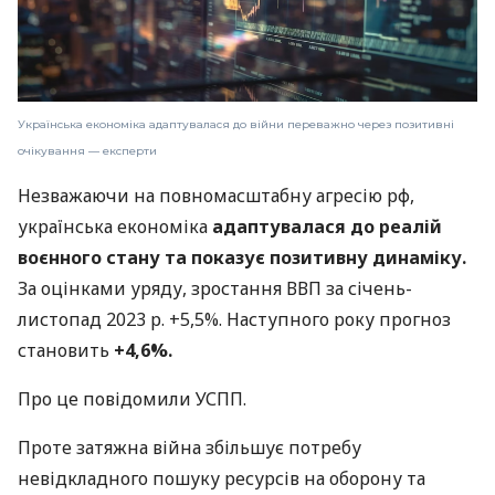
Українська економіка адаптувалася до війни переважно через позитивні
очікування — експерти
Незважаючи на повномасштабну агресію рф,
українська економіка
адаптувалася до реалій
воєнного стану та показує позитивну динаміку.
За оцінками уряду, зростання ВВП за січень-
листопад 2023 р. +5,5%. Наступного року прогноз
становить
+4,6%.
Про це повідомили УСПП.
Проте затяжна війна збільшує потребу
невідкладного пошуку ресурсів на оборону та