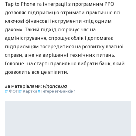
Tap to Phone та інтеграції з програмним РРО
дозволяє підприємцю отримати практично всі
ключові фінансові інструменти «під одним
дахом». Такий підхід скорочує час на
адміністрування, спрощує облік і допомагає
підприємцям зосередитися на розвитку власної
справи, а не на вирішенні технічних питань.
Головне -на старті правильно вибрати банк, який
дозволить все це втілити.
За матеріалами:
Finance.ua
#
ФОП
#
Картки
#
Інтернет-Банкінг