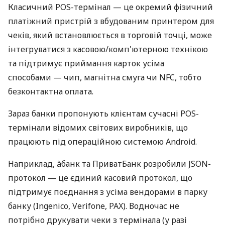
Класичний POS-термінал — це окремий фізичний
платіжний пристрій з вбудованим принтером для
чеків, який встановлюється в торговій точці, може
інтегруватися з касовою/комп'ютерною технікою
та підтримує приймання карток усіма
способами — чип, магнітна смуга чи NFC, тобто
безконтактна оплата.
Зараз банки пропонують клієнтам сучасні POS-
термінали відомих світових виробників, що
працюють під операційною системою Android.
Наприклад, àбанк та ПриватБанк розробили JSON-
протокол — це єдиний касовий протокол, що
підтримує поєднання з усіма вендорами в парку
банку (Ingenico, Verifone, PAX). Водночас не
потрібно друкувати чеки з термінала (у разі