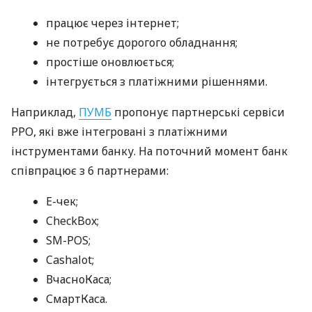
працює через інтернет;
не потребує дорогого обладнання;
простіше оновлюється;
інтегрується з платіжними рішеннями.
Наприклад,
ПУМБ
пропонує партнерські сервіси
РРО, які вже інтегровані з платіжними
інструментами банку. На поточний момент банк
співпрацює з 6 партнерами:
E-чек;
CheckBox;
SM-POS;
Cashalot;
ВчасноКаса;
СмартКаса.