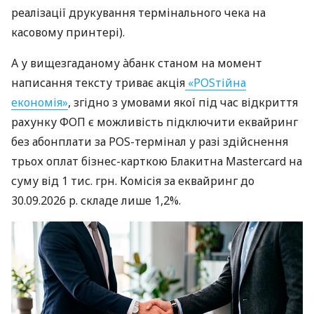
реалізації друкування термінального чека на
касовому принтері).
А у вищезгаданому àбанк станом на момент
написання тексту триває акція
«POSтійна
економія»
, згідно з умовами якої під час відкриття
рахунку ФОП є можливість підключити еквайринг
без абонплати за POS-термінал у разі здійснення
трьох оплат бізнес-карткою Блакитна Mastercard на
суму від 1 тис. грн. Комісія за еквайринг до
30.09.2026 р. складе лише 1,2%.