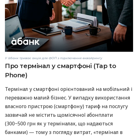
У àбанк триває акція для ФОП з підключення еквайрингу
Про термінал у смартфоні (Tap to
Phone)
Термінал у смартфоні орієнтований на мобільний і
переважно малий бізнес. У випадку використання
власного пристрою (смартфону) тариф на послугу
зазвичай не містить щомісячної абонплати
(300−500 грн як у терміналах, що надаються
банками) — тому з погляду витрат, «термінал в