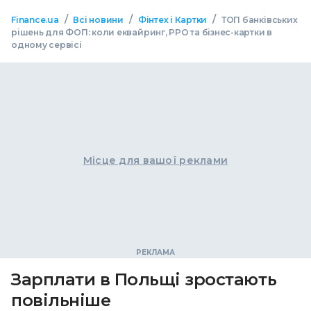
/
/
/
Finance.ua
Всі новини
Фінтех і Картки
ТОП банківських
рішень для ФОП: коли еквайринг, РРО та бізнес-картки в
одному сервісі
Місце для вашої реклами
Зарплати в Польщі зростають
повільніше