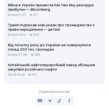
Війна в Україні принесла Кім Чен Ину рекордні
прибутки — Bloomberg
Вчора 17:27
157
Трамп підписав нові укази про громадянство з
права народження — деталі
Вчора 09:12
223
Від початку року до України не повернулися
понад 200 тис. громадян
Вчора 07:38
1189
Китайський нафтопереробний завод збільшив
закупівлі російської нафти
06.08 19:46
145
Підпишіться на нас