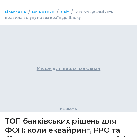
/
/
/
Finance.ua
Всі новини
Світ
У ЄС хочуть змінити
правила вступу нових країн до блоку
Місце для вашої реклами
ТОП банківських рішень для
ФОП: коли еквайринг, РРО та