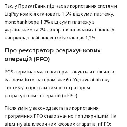
Так, у ПриватБанк під час використання системи
LiqPay комісія становить 1,5% від суми платежу.
monobank бере 1,3% від суми платежу з
українських та 2% - з карток іноземних банків. А,
наприклад, в àбанк комісія складає 1,2%.
Про реєстратор розрахункових
операцій (РРО)
POS-термінал часто використовується спільно з
касовим інтегратором, який об’єднує облікову
систему з програмним реєстратором
розрахункових операцій (пРРО).
Після змін у законодавстві використання
програмних РРО стало значно популярнішим. На
відміну від класичних касових апаратів, пРРО: